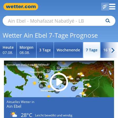
Wetter Ain Ebel 7-Tage Prognose
Heute
Morgen
3 Tage
Wochenende
7 Tage
16 Tage
07.08.
08.08.
Wetter am östlichen Mittelmeer
Aktuelles Wetter in
Ain Ebel
28°C
Leicht bewölkt und windig