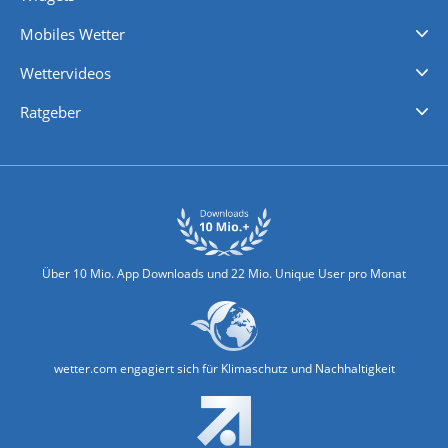
Regenradar
Windgeschwindigkeiten
Temperatur
Sonnenschein
Wassertemperatur
Mobiles Wetter
iPhone Wetter
iPad Wetter
Android Wetter
Wettervideos
Nachrichten
Deutschlandwetter
Schweizwetter
Österreichwetter
Regionalwetter
Wetter in Europa
Wetter Weltweit
Wetterlexikon
Promi-News
Ratgeber
Biowetter
Glätteindex
Reiseziel Finder
Erkältungswetter
Klima & Umwelt
Über 10 Mio. App Downloads und 22 Mio. Unique User pro Monat
wetter.com engagiert sich für Klimaschutz und Nachhaltigkeit