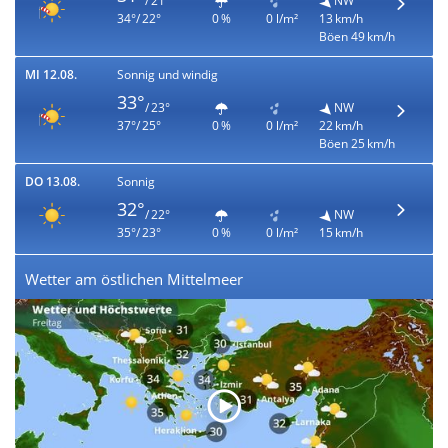
/ 21°
NW
34°/ 22°
0 %
0 l/m²
13 km/h
Böen 49 km/h
MI 12.08.
Sonnig und windig
33°
/ 23°
NW
37°/ 25°
0 %
0 l/m²
22 km/h
Böen 25 km/h
DO 13.08.
Sonnig
32°
/ 22°
NW
35°/ 23°
0 %
0 l/m²
15 km/h
Wetter am östlichen Mittelmeer