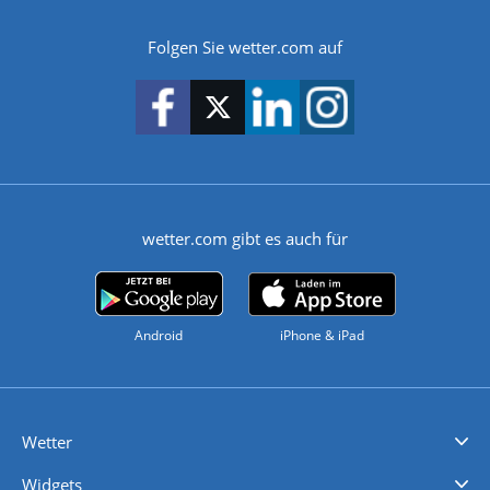
Folgen Sie wetter.com auf
wetter.com gibt es auch für
Android
iPhone & iPad
Wetter
Videovorhersagen
Kolumnen
Unwetterwarnungen
wetter.com Deutschland
wetter.com Schweiz
wetter.com Österreich
Werben
Homepage Widget
Wetter API
Wetter- und Geodaten - meteonomiqs.com
tiempo.es
meteos24.fr
ilmeteo24.it
pogoda24.pl
weather24.co.uk
Widgets