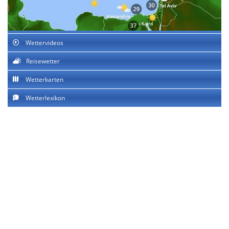
Wettervideos
Reisewetter
Wetterkarten
Wetterlexikon