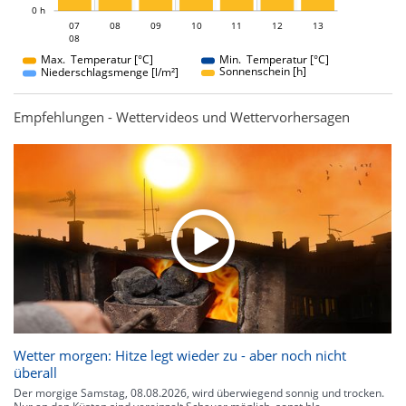
0 h
07
08
09
07
10
11
12
13
08
08
Max. Temperatur [°C]
Min. Temperatur [°C]
Sonnenschein [h]
Niederschlagsmenge [l/m²]
Empfehlungen - Wettervideos und Wettervorhersagen
Wetter morgen: Hitze legt wieder zu - aber noch nicht
überall
Der morgige Samstag, 08.08.2026, wird überwiegend sonnig und trocken.