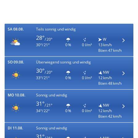
SA 08.08.
Teils sonnig und windig
28°
/ 20°
W
30°/ 21°
0 %
0 l/m²
13 km/h
Böen 47 km/h
SO 09.08.
Überwiegend sonnig und windig
30°
/ 20°
NW
33°/ 21°
0 %
0 l/m²
12 km/h
Böen 48 km/h
MO 10.08.
Sonnig und windig
31°
/ 21°
NW
34°/ 22°
0 %
0 l/m²
12 km/h
Böen 42 km/h
DI 11.08.
Sonnig und windig
31°