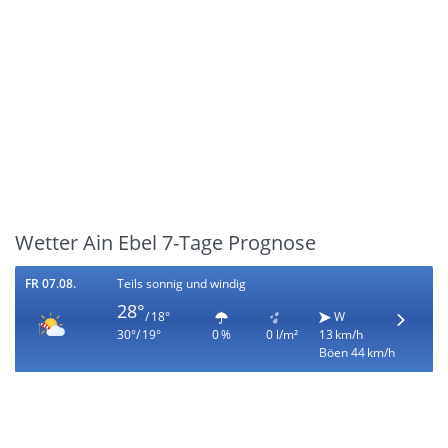
Wetter Ain Ebel 7-Tage Prognose
FR 07.08.
Teils sonnig und windig
28°
/ 18°
W
30°/ 19°
0 %
0 l/m²
13 km/h
Böen 44 km/h