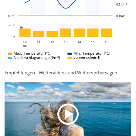
0,2 l/m²
10 °C
0 l/m²
L
20 h

L
0 h
10
11
12
10
13
14
15
16
08
08
Max. Temperatur [°C]
Min. Temperatur [°C]
Sonnenschein [h]
Niederschlagsmenge [l/m²]
Empfehlungen - Wettervideos und Wettervorhersagen