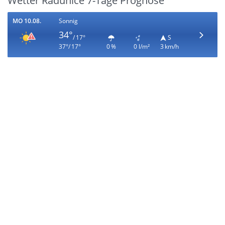
Wetter Radunice 7-Tage Prognose
MO 10.08.
Sonnig
34°
/ 17°
S
37°/ 17°
0 %
0 l/m²
3 km/h