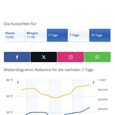
Die Aussichten für
Heute
Morgen
3 Tage
7 Tage
16 Tage
10.08.
11.08.
Wetterdiagramm Radunice für die nächsten 7 Tage
40 °C
-0,4 l/m²
-0,2 l/m²
1 l/m²
1,2 l/m²


0,8 l/m²
30 °C
0,6 l/m²
L
L
0,4 l/m²
20 °C