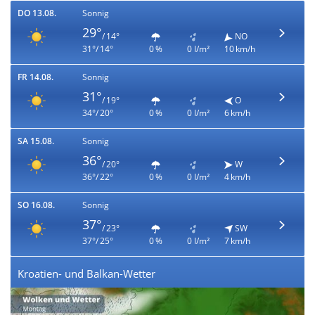
DO 13.08.
Sonnig
29°
/ 14°
NO
31°/ 14°
0 %
0 l/m²
10 km/h
FR 14.08.
Sonnig
31°
/ 19°
O
34°/ 20°
0 %
0 l/m²
6 km/h
SA 15.08.
Sonnig
36°
/ 20°
W
36°/ 22°
0 %
0 l/m²
4 km/h
SO 16.08.
Sonnig
37°
/ 23°
SW
37°/ 25°
0 %
0 l/m²
7 km/h
Kroatien- und Balkan-Wetter