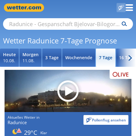
Wetter Radunice 7-Tage Prognose
Heute
Morgen
3 Tage
Wochenende
7 Tage
16 Tage
10.08.
11.08.
LIVE
Aktuelles Wetter in
Pollenflug ansehen
Radunice
29°C
Klar