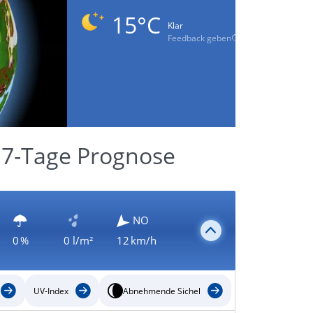
15°C
Klar
Feedback geben
o 7-Tage Prognose
NO
0 %
0 l/m²
12 km/h
UV-Index
Abnehmende Sichel