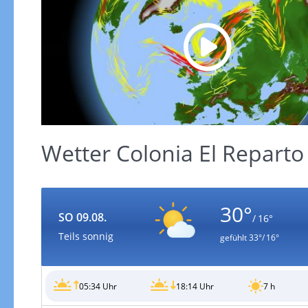
Wetter Colonia El Repart
30°
SO 09.08.
/ 16°
Teils sonnig
gefühlt
33°/ 16°
05:34 Uhr
18:14 Uhr
7 h