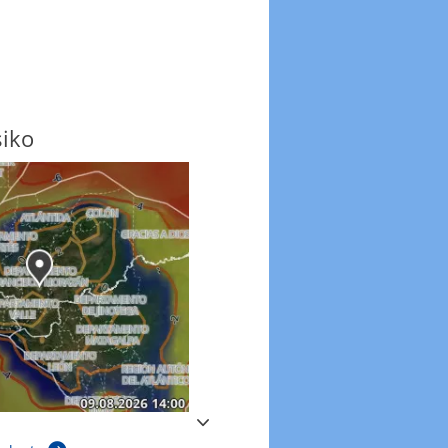
siko
Windböen
Windböen heute