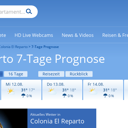
ete
HD Live Webcams
News & Videos
Reisen & Fre
Colonia El Reparto
7-Tage Prognose
rto 7-Tage Prognose
16 Tage
Reisezeit
Rückblick
Mi 12.08.
Do 13.08.
Fr 14.08.
31°
17°
31°
18°
31°
18°
0 %
0 %
0 %
Aktuelles Wetter in
Colonia El Reparto