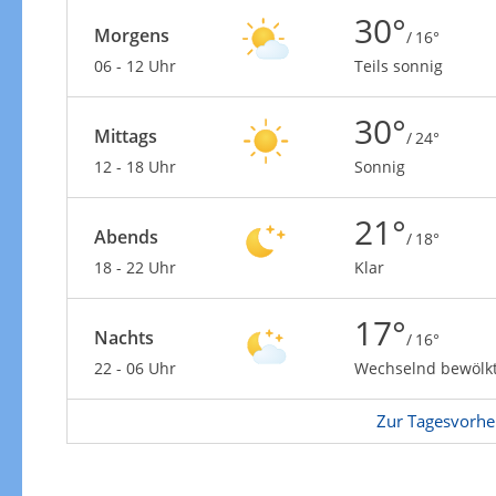
30°
Morgens
/ 16°
06 - 12 Uhr
Teils sonnig
30°
Mittags
/ 24°
Windgeschwindigkeiten
12 - 18 Uhr
Sonnig
21°
Abends
/ 18°
18 - 22 Uhr
Klar
17°
Nachts
/ 16°
22 - 06 Uhr
Wechselnd bewölk
Zur Tagesvorhe
Windgeschwindigkeiten in 3h