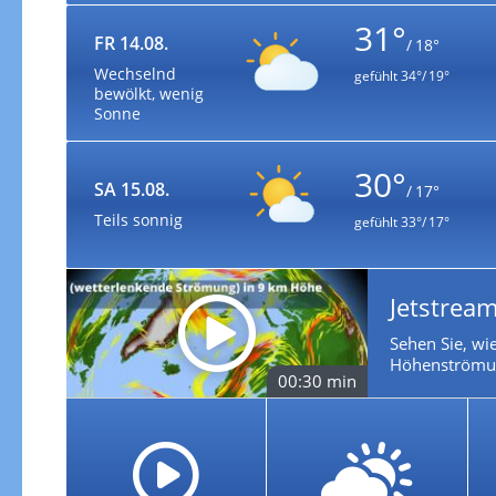
31°
FR 14.08.
/ 18°
Wechselnd
gefühlt
34°/ 19°
bewölkt, wenig
Sonne
30°
SA 15.08.
/ 17°
Teils sonnig
gefühlt
33°/ 17°
Jetstream
Sehen Sie, wie
Höhenströmun
00:30 min