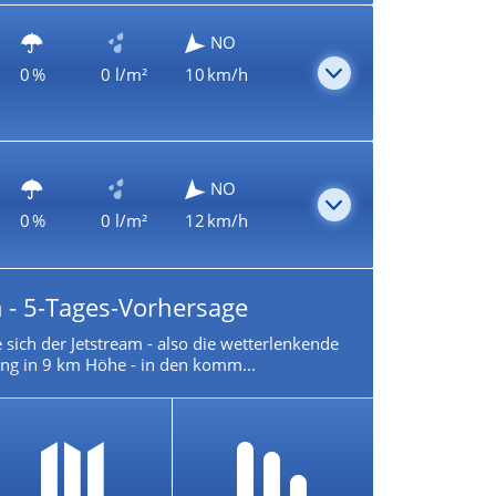
NO
0 %
0 l/m²
10 km/h
NO
0 %
0 l/m²
12 km/h
 - 5-Tages-Vorhersage
 sich der Jetstream - also die wetterlenkende
g in 9 km Höhe - in den komm...