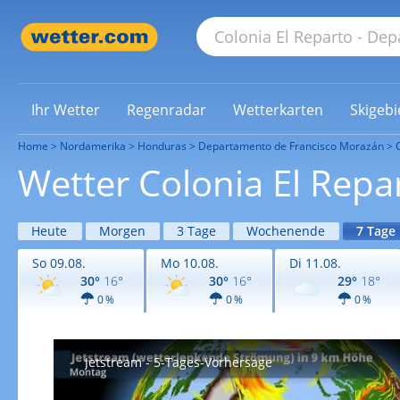
Ihr Wetter
Regenradar
Wetterkarten
Skigebi
Home
Nordamerika
Honduras
Departamento de Francisco Morazán
Wetter Colonia El Repa
Heute
Morgen
3 Tage
Wochenende
7 Tage
So 09.08.
Mo 10.08.
Di 11.08.
30°
16°
30°
16°
29°
18°
0 %
0 %
0 %
Jetstream - 5-Tages-Vorhersage