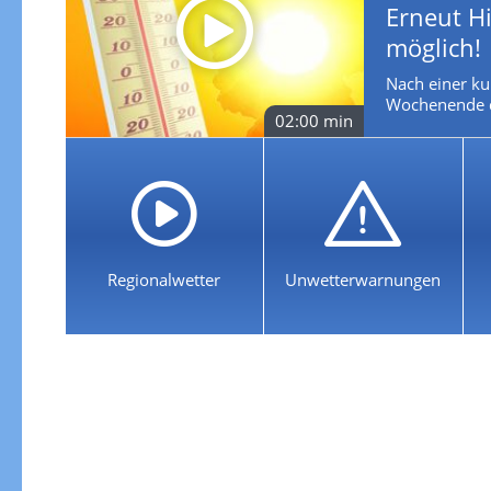
Erneut H
möglich!
Nach einer ku
Wochenende die
02:00 min
Regionalwetter
Unwetterwarnungen