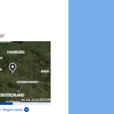
ar
n Regenradar