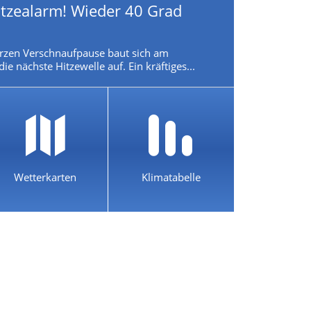
itzealarm! Wieder 40 Grad
rzen Verschnaufpause baut sich am
 nächste Hitzewelle auf. Ein kräftiges...
Wetterkarten
Klimatabelle