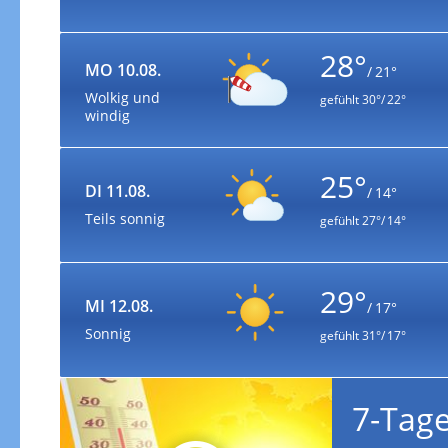
28°
MO 10.08.
/ 21°
Wolkig und
gefühlt
30°/ 22°
windig
25°
DI 11.08.
/ 14°
Teils sonnig
gefühlt
27°/ 14°
29°
MI 12.08.
/ 17°
Sonnig
gefühlt
31°/ 17°
7-Tag