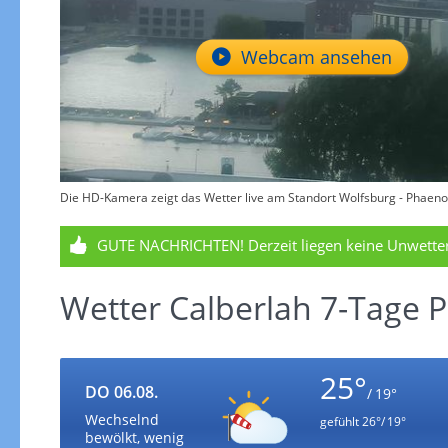
Webcam ansehen
Die HD-Kamera zeigt das Wetter live am Standort Wolfsburg - Phaeno
GUTE NACHRICHTEN!
Derzeit liegen keine Unwett
Wetter Calberlah 7-Tage 
25°
DO 06.08.
/ 19°
Wechselnd
gefühlt
26°/ 19°
bewölkt, wenig