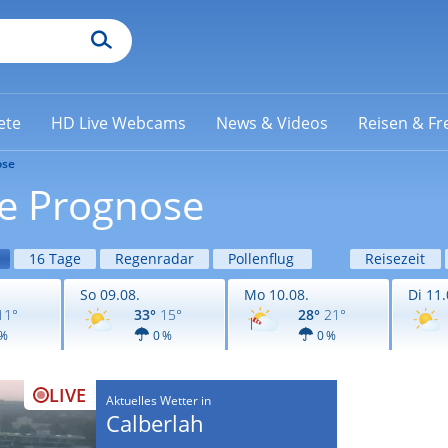
ete
HD Live Webcams
News & Videos
Reisen & Fre
ose
ge Prognose
16 Tage
Regenradar
Pollenflug
Reisezeit
So 09.08.
Mo 10.08.
Di 11.
11°
33°
15°
28°
21°
 %
0 %
0 %
LIVE
Aktuelles Wetter in
Calberlah