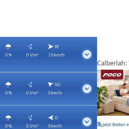
W
0 %
0 l/m²
10 km/h
Calberlah:
SO
0 %
0 l/m²
5 km/h
O
Jetzt Betten 
0 %
0 l/m²
9 km/h