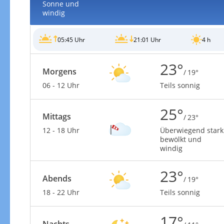
Sonne und
windig
05:45 Uhr
21:01 Uhr
4 h
23°
Morgens
/ 19°
06 - 12 Uhr
Teils sonnig
25°
Mittags
/ 23°
12 - 18 Uhr
Überwiegend stark
bewölkt und
windig
23°
Abends
/ 19°
18 - 22 Uhr
Teils sonnig
17°