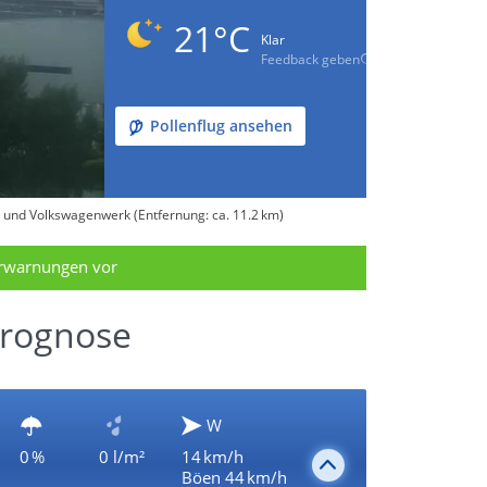
21°C
Klar
Feedback geben
Pollenflug ansehen
 und Volkswagenwerk (Entfernung: ca. 11.2 km)
erwarnungen vor
Prognose
W
0 %
0 l/m²
14 km/h
Böen 44 km/h