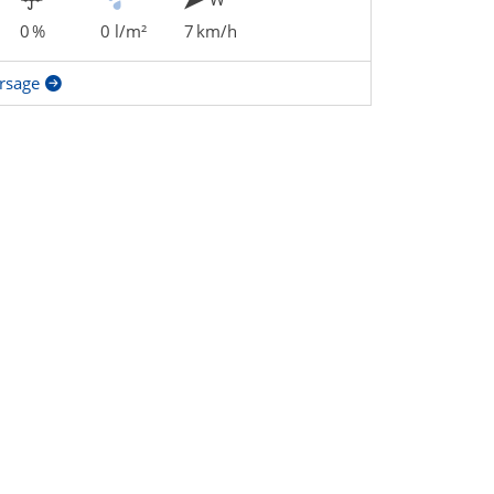
0 %
0 l/m²
7 km/h
rsage