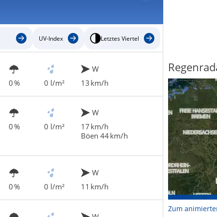
UV-Index
Letztes Viertel
Regenrad
W
0 %
0 l/m²
13 km/h
W
0 %
0 l/m²
17 km/h
Böen 44 km/h
W
0 %
0 l/m²
11 km/h
Zum animierte
W