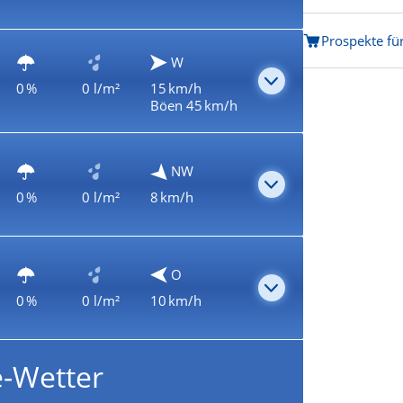
Prospekte fü
W
0 %
0 l/m²
15 km/h
Böen 45 km/h
NW
0 %
0 l/m²
8 km/h
O
0 %
0 l/m²
10 km/h
e-Wetter