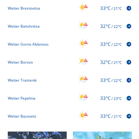
33°C
Wetter Brestovitsa
/
21°C
32°C
Wetter Batishnitsa
/
22°C
33°C
Wetter Gorno Ablanovo
/
22°C
32°C
Wetter Borovo
/
21°C
33°C
Wetter Trastenik
/
22°C
33°C
Wetter Pepelina
/
23°C
33°C
Wetter Bazovets
/
21°C