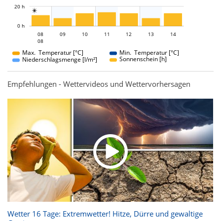
20 h

L
0 h
08
09
10
08
11
12
13
14
08
08
Max. Temperatur [°C]
Min. Temperatur [°C]
Sonnenschein [h]
Niederschlagsmenge [l/m²]
Empfehlungen - Wettervideos und Wettervorhersagen
Wetter 16 Tage: Extremwetter! Hitze, Dürre und gewaltige