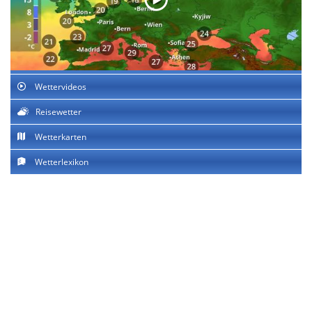
Wettervideos
Reisewetter
Wetterkarten
Wetterlexikon