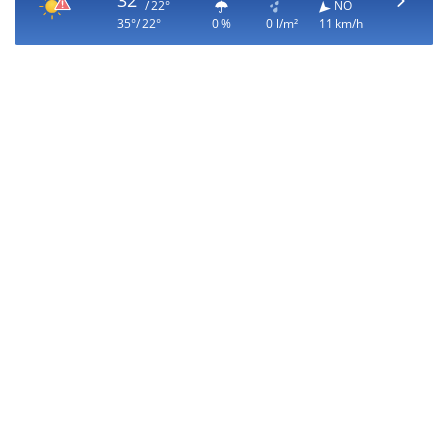
32°
/ 22°
NO
35°/ 22°
0 %
0 l/m²
11 km/h