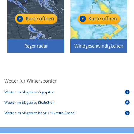
Karte öffnen
Karte öffnen
Regenradar
Windgeschwindigkeiten
Wetter für Wintersportler
Wetter im Skigebiet Zugspitze
Wetter im Skigebiet Kitzbühel
Wetter im Skigebiet Ischgl (Silvretta Arena)