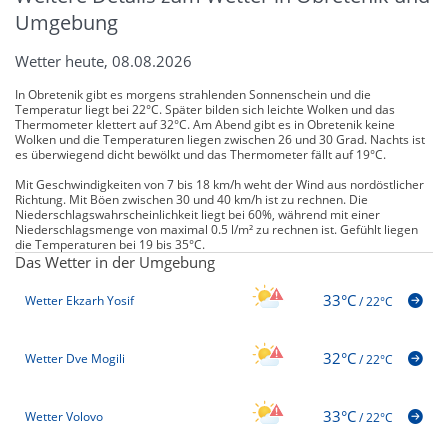
Umgebung
Wetter heute, 08.08.2026
In Obretenik gibt es morgens strahlenden Sonnenschein und die
Temperatur liegt bei 22°C. Später bilden sich leichte Wolken und das
Thermometer klettert auf 32°C. Am Abend gibt es in Obretenik keine
Wolken und die Temperaturen liegen zwischen 26 und 30 Grad. Nachts ist
es überwiegend dicht bewölkt und das Thermometer fällt auf 19°C.
Mit Geschwindigkeiten von 7 bis 18 km/h weht der Wind aus nordöstlicher
Richtung. Mit Böen zwischen 30 und 40 km/h ist zu rechnen. Die
Niederschlagswahrscheinlichkeit liegt bei 60%, während mit einer
Niederschlagsmenge von maximal 0.5 l/m² zu rechnen ist. Gefühlt liegen
die Temperaturen bei 19 bis 35°C.
Das Wetter in der Umgebung
33°C
Wetter Ekzarh Yosif
/
22°C
32°C
Wetter Dve Mogili
/
22°C
33°C
Wetter Volovo
/
22°C