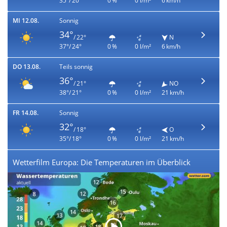
35°/ 20°
0 %
0 l/m²
6 km/h
MI 12.08.
Sonnig
34°
/ 22°
N
37°/ 24°
0 %
0 l/m²
6 km/h
DO 13.08.
Teils sonnig
36°
/ 21°
NO
38°/ 21°
0 %
0 l/m²
21 km/h
FR 14.08.
Sonnig
32°
/ 18°
O
35°/ 18°
0 %
0 l/m²
21 km/h
Wetterfilm Europa: Die Temperaturen im Überblick