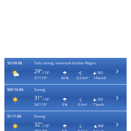
SO 09.08.
Teils sonnig, vereinzelt leichter Regen
29°
/ 19°
NO
31°/ 19°
60 %
0,5 l/m²
14 km/h
MO 10.08.
Sonnig
31°
/ 18°
NO
34°/ 19°
0 %
0 l/m²
7 km/h
DI 11.08.
Sonnig
32°
/ 19°
NW