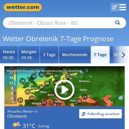
Wetter Obretenik 7-Tage Prognose
Heute
Morgen
3 Tage
Wochenende
7 Tage
16 Tage
08.08.
09.08.
Wetterfilm Europa: Die Temperaturen im Überblick
Aktuelles Wetter in
Pollenflug ansehen
Obretenik
31°C
Sonnig