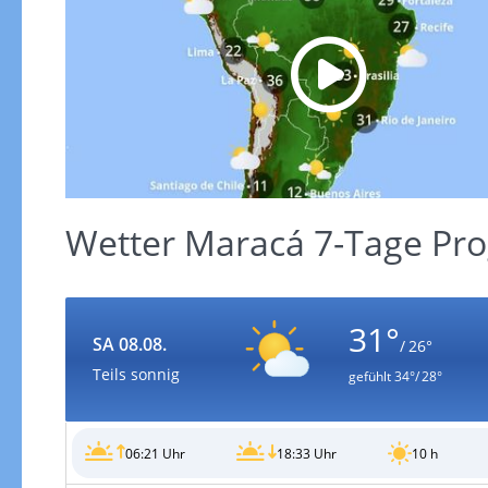
Wetter Maracá 7-Tage Pr
31°
SA 08.08.
/ 26°
Teils sonnig
gefühlt
34°/ 28°
06:21 Uhr
18:33 Uhr
10 h