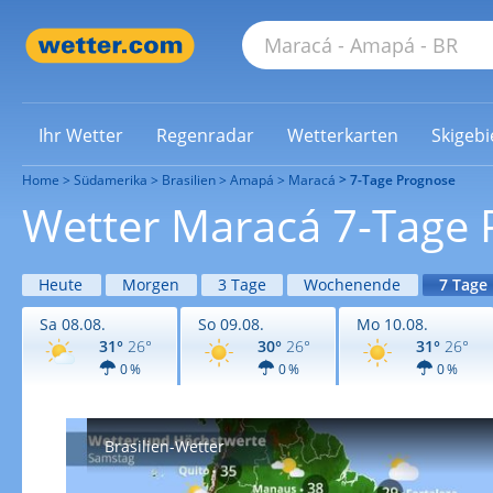
Ihr Wetter
Regenradar
Wetterkarten
Skigebi
Home
Südamerika
Brasilien
Amapá
Maracá
7-Tage Prognose
Wetter Maracá 7-Tage
Heute
Morgen
3 Tage
Wochenende
7 Tage
Sa 08.08.
So 09.08.
Mo 10.08.
31°
26°
30°
26°
31°
26°
0 %
0 %
0 %
Brasilien-Wetter