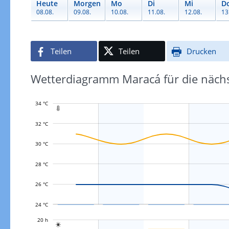
Heute
Morgen
Mo
Di
Mi
D
08.08.
09.08.
10.08.
11.08.
12.08.
13
Teilen
Teilen
Drucken
Wetterdiagramm Maracá für die näch
34 °C

32 °C
30 °C
L
28 °C
26 °C
24 °C
L
20 h
