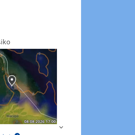
siko
Windböen
Windböen heute