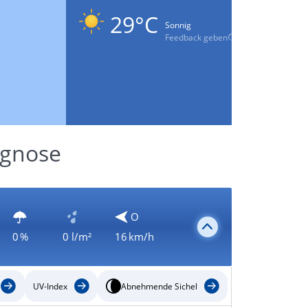
29°C
Sonnig
Feedback geben
ognose
O
0 %
0 l/m²
16 km/h
UV-Index
Abnehmende Sichel