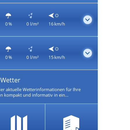
O
0 %
0 l/m²
16 km/h
O
0 %
0 l/m²
15 km/h
-Wetter
ier aktuelle Wetterinformationen für Ihre
n kompakt und informativ in ein...