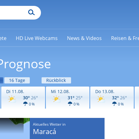
ete
HD Live Webcams
News & Videos
Reisen & Fre
 Prognose
16 Tage
Rückblick
Di 11.08.
Mi 12.08.
Do 13.08.
30°
26°
31°
25°
32°
26°
0 %
0 %
0 %
Aktuelles Wetter in
Maracá