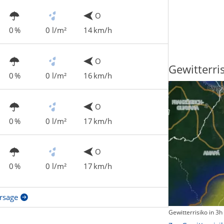
O
0 %
0 l/m²
14 km/h
O
Sonnenscheindauer
Gewitterri
0 %
0 l/m²
16 km/h
O
0 %
0 l/m²
17 km/h
O
0 %
0 l/m²
17 km/h
rsage
Sonnenschein heute
Gewitterrisiko in 3h