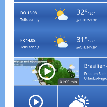
32°
DO 13.08.
/ 26°
Teils sonnig
gefühlt
35°/ 28°
31°
FR 14.08.
/ 27°
Teils sonnig
gefühlt
34°/ 29°
Brasilien
Erhalten Sie h
Urlaubs-Regio
01:00 min