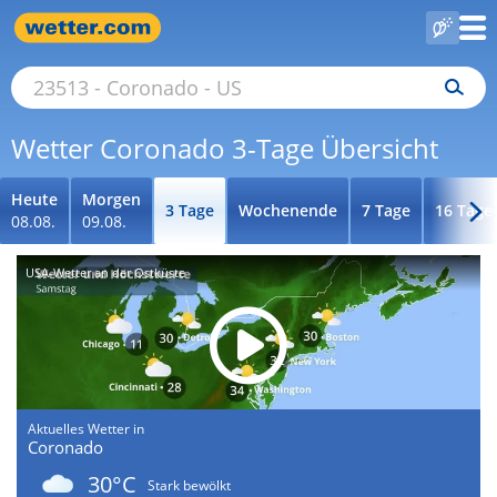
Wetter Coronado 3-Tage Übersicht
Heute
Morgen
3 Tage
Wochenende
7 Tage
16 Tage
08.08.
09.08.
USA-Wetter an der Ostküste
Aktuelles Wetter in
Coronado
30°C
Stark bewölkt