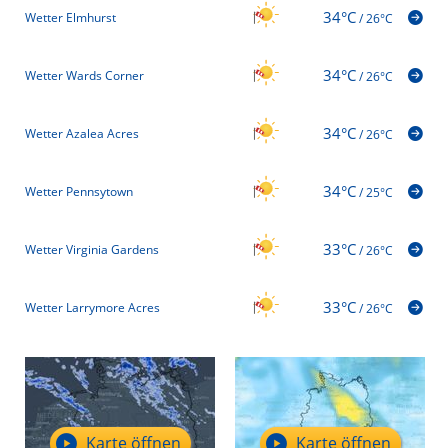
34°C
Wetter Elmhurst
/
26°C
34°C
Wetter Wards Corner
/
26°C
34°C
Wetter Azalea Acres
/
26°C
34°C
Wetter Pennsytown
/
25°C
33°C
Wetter Virginia Gardens
/
26°C
33°C
Wetter Larrymore Acres
/
26°C
Karte öffnen
Karte öffnen