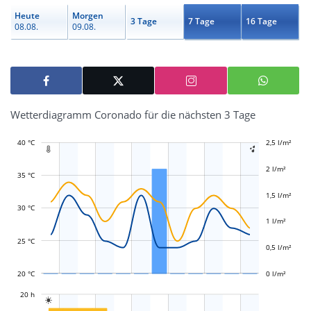
Heute
Morgen
3 Tage
7 Tage
16 Tage
08.08.
09.08.
Wetterdiagramm Coronado für die nächsten 3 Tage
40 °C
-1 l/m²
-0,5 l/m²
2,5 l/m²
3 l/m²


2 l/m²
35 °C
1,5 l/m²
L
L
30 °C
1 l/m²
25 °C
0,5 l/m²
20 °C
0 l/m²
L
20 h

L