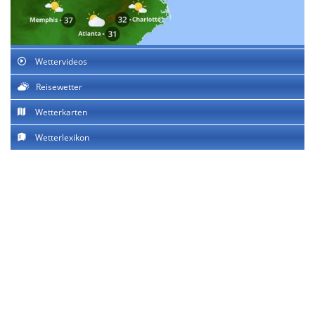
Wettervideos
Reisewetter
Wetterkarten
Wetterlexikon