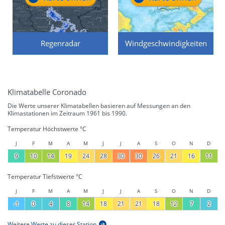
Regenradar
Windgeschwindigkeiten
Klimatabelle Coronado
Die Werte unserer Klimatabellen basieren auf Messungen an den
Klimastationen im Zeitraum 1961 bis 1990.
Temperatur Höchstwerte °C
J
F
M
A
M
J
J
A
S
O
N
D
9
10
14
19
24
28
30
30
26
21
16
11
Temperatur Tiefstwerte °C
J
F
M
A
M
J
J
A
S
O
N
D
-1
0
4
8
14
18
21
21
18
12
7
2
Weitere Werte zu dieser Station