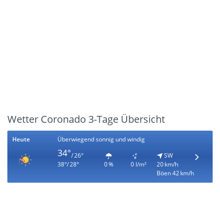
Wetter Coronado 3-Tage Übersicht
Heute
Überwiegend sonnig und windig
34°
/ 26°
SW
38°/ 28°
0 %
0 l/m²
20 km/h
Böen 42 km/h