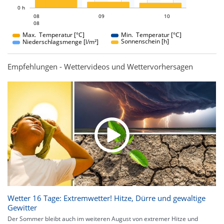
0 h
09
10
08
09
08
10
08
08
Max. Temperatur [°C]
Min. Temperatur [°C]
Sonnenschein [h]
Niederschlagsmenge [l/m²]
Empfehlungen - Wettervideos und Wettervorhersagen
Wetter 16 Tage: Extremwetter! Hitze, Dürre und gewaltige
Gewitter
Der Sommer bleibt auch im weiteren August von extremer Hitze und