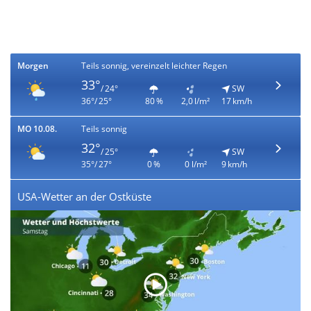
Morgen
Teils sonnig, vereinzelt leichter Regen
33°
/ 24°
SW
36°/ 25°
80 %
2,0 l/m²
17 km/h
MO 10.08.
Teils sonnig
32°
/ 25°
SW
35°/ 27°
0 %
0 l/m²
9 km/h
USA-Wetter an der Ostküste