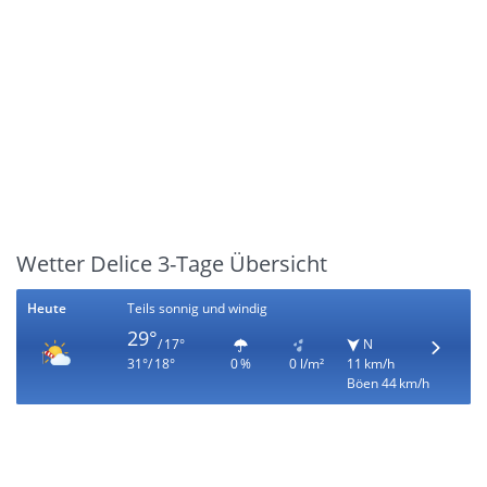
Wetter Delice 3-Tage Übersicht
Heute
Teils sonnig und windig
29°
/ 17°
N
31°/ 18°
0 %
0 l/m²
11 km/h
Böen 44 km/h