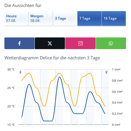
Die Aussichten für
Heute
Morgen
3 Tage
7 Tage
16 Tage
07.08.
08.08.
Wetterdiagramm Delice für die nächsten 3 Tage
30 °C
-0,4 l/m²
-0,2 l/m²
1 l/m²
1,2 l/m²


0,8 l/m²
25 °C
0,6 l/m²
L
L
0,4 l/m²
20 °C
0,2 l/m²
15 °C
0 l/m²
L