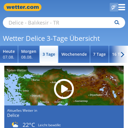
Wetter Delice 3-Tage Übersicht
Heute
Morgen
3 Tage
Wochenende
7 Tage
16 Tage
07.08.
08.08.
Türkei-Wetter
Aktuelles Wetter in
Delice
22°C
Leicht bewölkt