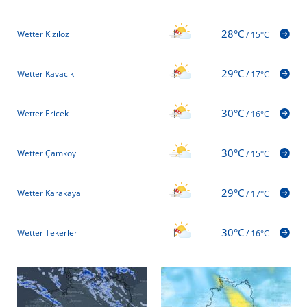
28°C
Wetter Kızılöz
/
15°C
29°C
Wetter Kavacık
/
17°C
30°C
Wetter Ericek
/
16°C
30°C
Wetter Çamköy
/
15°C
29°C
Wetter Karakaya
/
17°C
30°C
Wetter Tekerler
/
16°C