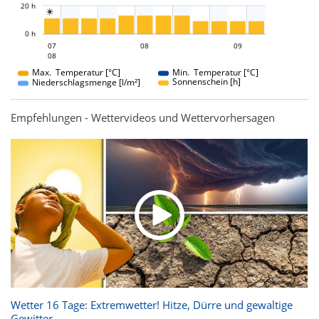
20 h

L
0 h
08
09
07
08
07
09
08
08
Max. Temperatur [°C]
Min. Temperatur [°C]
Sonnenschein [h]
Niederschlagsmenge [l/m²]
Empfehlungen - Wettervideos und Wettervorhersagen
Wetter 16 Tage: Extremwetter! Hitze, Dürre und gewaltige
Gewitter