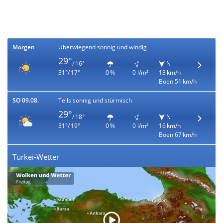
Morgen
Überwiegend sonnig und windig
29°
/ 16°
N
31°/ 17°
0 %
0 l/m²
13 km/h
Böen 51 km/h
SO 09.08.
Teils sonnig und stürmisch
29°
/ 18°
N
31°/ 19°
0 %
0 l/m²
16 km/h
Böen 67 km/h
Türkei-Wetter