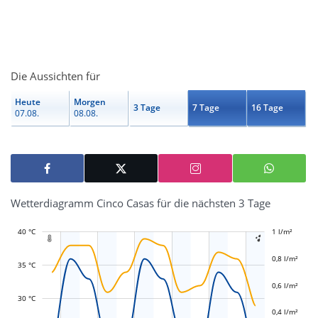
Die Aussichten für
Heute
Morgen
3 Tage
7 Tage
16 Tage
07.08.
08.08.
Wetterdiagramm Cinco Casas für die nächsten 3 Tage
40 °C
-0,4 l/m²
-0,2 l/m²
1 l/m²
1,2 l/m²


0,8 l/m²
35 °C
0,6 l/m²
L
L
30 °C
0,4 l/m²