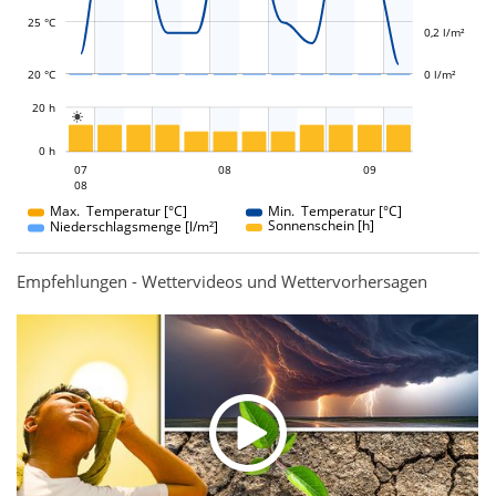
25 °C
0,2 l/m²
20 °C
0 l/m²
L
20 h

L
0 h
08
09
07
08
07
09
08
08
Max. Temperatur [°C]
Min. Temperatur [°C]
Sonnenschein [h]
Niederschlagsmenge [l/m²]
Empfehlungen - Wettervideos und Wettervorhersagen