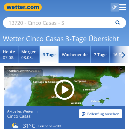
Wetter Cinco Casas 3-Tage Übersicht
Heute
Morgen
3 Tage
Wochenende
7 Tage
16 Tage
07.08.
08.08.
Spanien-Wetter
Aktuelles Wetter in
Pollenflug ansehen
Cinco Casas
31°C
Leicht bewölkt