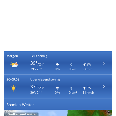
Morgen
Teils sonnig
39°
/ 24°
SW
39°/ 26°
0 %
0 l/m²
9 km/h
SO 09.08.
Überwiegend sonnig
37°
/ 23°
SW
39°/ 24°
0 %
0 l/m²
11 km/h
Spanien-Wetter