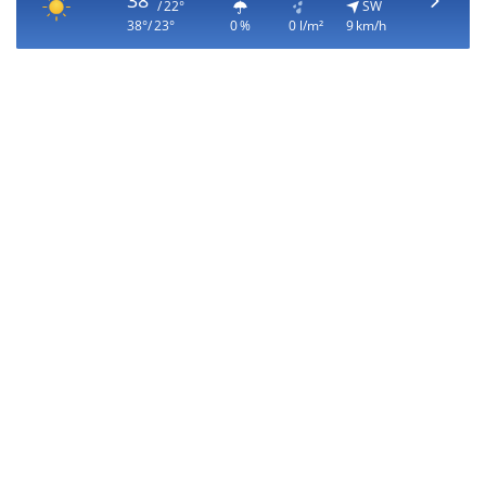
38°
/ 22°
SW
38°/ 23°
0 %
0 l/m²
9 km/h