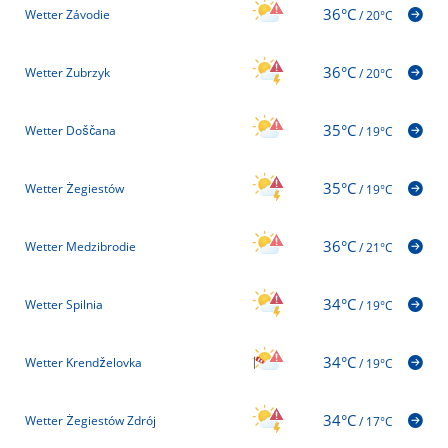
36°C
Wetter Závodie
/
20°C
36°C
Wetter Zubrzyk
/
20°C
35°C
Wetter Doščana
/
19°C
35°C
Wetter Żegiestów
/
19°C
36°C
Wetter Medzibrodie
/
21°C
34°C
Wetter Spilnia
/
19°C
34°C
Wetter Krendželovka
/
19°C
34°C
Wetter Żegiestów Zdrój
/
17°C