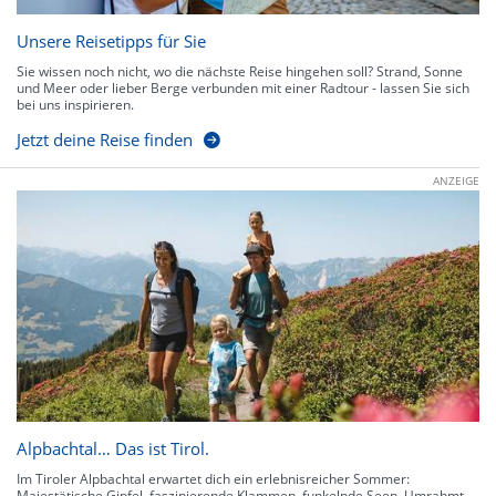
Unsere Reisetipps für Sie
Sie wissen noch nicht, wo die nächste Reise hingehen soll? Strand, Sonne
und Meer oder lieber Berge verbunden mit einer Radtour - lassen Sie sich
bei uns inspirieren.
Jetzt deine Reise finden
ANZEIGE
Alpbachtal… Das ist Tirol.
Im Tiroler Alpbachtal erwartet dich ein erlebnisreicher Sommer:
Majestätische Gipfel, faszinierende Klammen, funkelnde Seen. Umrahmt