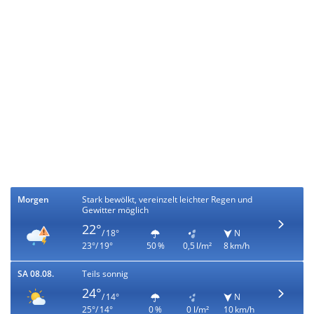
Morgen
Stark bewölkt, vereinzelt leichter Regen und
Gewitter möglich
22°
/ 18°
N
23°/ 19°
50 %
0,5 l/m²
8 km/h
SA 08.08.
Teils sonnig
24°
/ 14°
N
25°/ 14°
0 %
0 l/m²
10 km/h