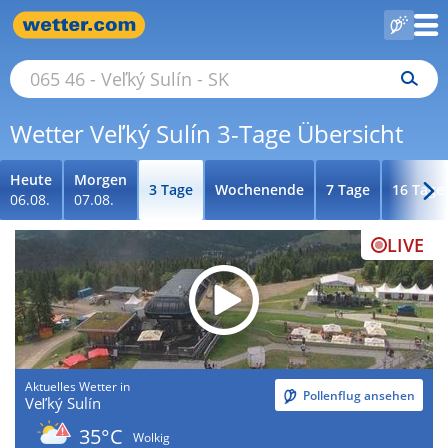
Wetter Veľký Sulín 3-Tage Übersicht
Heute
Morgen
3 Tage
Wochenende
7 Tage
16 Tage
06.08.
07.08.
LIVE
Aktuelles Wetter in
Pollenflug ansehen
Veľký Sulín
35°C
Wolkig