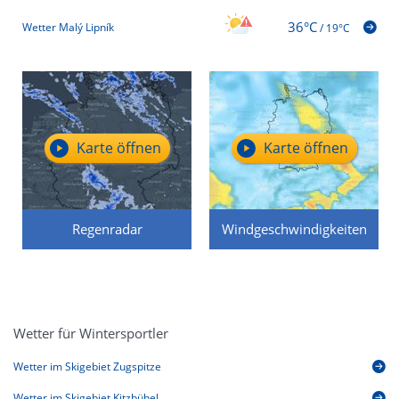
36°C
Wetter Malý Lipník
/
19°C
Karte öffnen
Karte öffnen
Regenradar
Windgeschwindigkeiten
Wetter für Wintersportler
Wetter im Skigebiet Zugspitze
Wetter im Skigebiet Kitzbühel