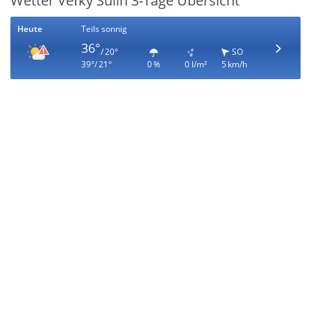
Wetter Veľký Sulín 3-Tage Übersicht
Heute
Teils sonnig
36°
/ 20°
SO
39°/ 21°
0 %
0 l/m²
5 km/h