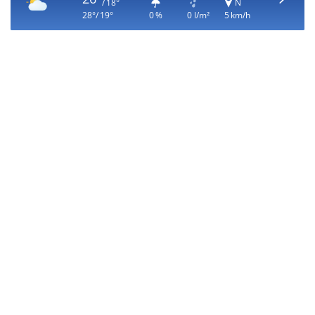
/ 18°
N
28°/ 19°
0 %
0 l/m²
5 km/h