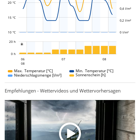
L
L
20 °C
0,4 l/m²
15 °C
0,2 l/m²
10 °C
0 l/m²
L
20 h

L
0 h
07
08
06
07
06
08
08
08
Max. Temperatur [°C]
Min. Temperatur [°C]
Sonnenschein [h]
Niederschlagsmenge [l/m²]
Empfehlungen - Wettervideos und Wettervorhersagen