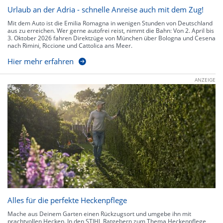
Urlaub an der Adria - schnelle Anreise auch mit dem Zug!
Mit dem Auto ist die Emilia Romagna in wenigen Stunden von Deutschland
aus zu erreichen. Wer gerne autofrei reist, nimmt die Bahn: Von 2. April bis
3. Oktober 2026 fahren Direktzüge von München über Bologna und Cesena
nach Rimini, Riccione und Cattolica ans Meer.
Hier mehr erfahren
ANZEIGE
Alles für die perfekte Heckenpflege
Mache aus Deinem Garten einen Rückzugsort und umgebe ihn mit
prachtvollen Hecken. In den STIHL Ratgebern zum Thema Heckenpflege