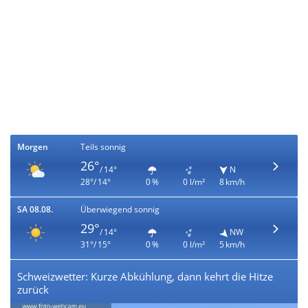
Morgen
Teils sonnig
26°
/ 14°
N
28°/ 14°
0 %
0 l/m²
8 km/h
SA 08.08.
Überwiegend sonnig
29°
/ 14°
NW
31°/ 15°
0 %
0 l/m²
5 km/h
Schweizwetter: Kurze Abkühlung, dann kehrt die Hitze
zurück