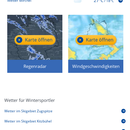
27°C
Wetter Mirchel
/
18°C
Karte öffnen
Karte öffnen
Regenradar
Windgeschwindigkeiten
Wetter für Wintersportler
Wetter im Skigebiet Zugspitze
Wetter im Skigebiet Kitzbühel