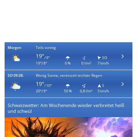
Morgen
Teils sonnig
19°
/ 9°
SO
19°/ 8°
0 %
0 l/m²
7 km/h
SO 09.08.
Wenig Sonne, vereinzelt leichter Regen
19°
/ 10°
S
20°/ 9°
50 %
0,8 l/m²
5 km/h
Schweizwetter: Am Wochenende wieder verbreitet heiß
und schwül