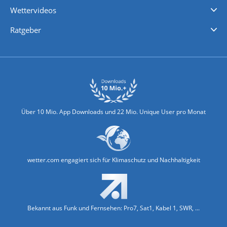
Wettervideos
Nachrichten
Deutschlandwetter
Schweizwetter
Österreichwetter
Regionalwetter
Wetter in Europa
Wetter Weltweit
Wetterlexikon
Promi-News
Ratgeber
Biowetter
Glätteindex
Reiseziel Finder
Erkältungswetter
Klima & Umwelt
Über 10 Mio. App Downloads und 22 Mio. Unique User pro Monat
wetter.com engagiert sich für Klimaschutz und Nachhaltigkeit
Bekannt aus Funk und Fernsehen: Pro7, Sat1, Kabel 1, SWR, ...