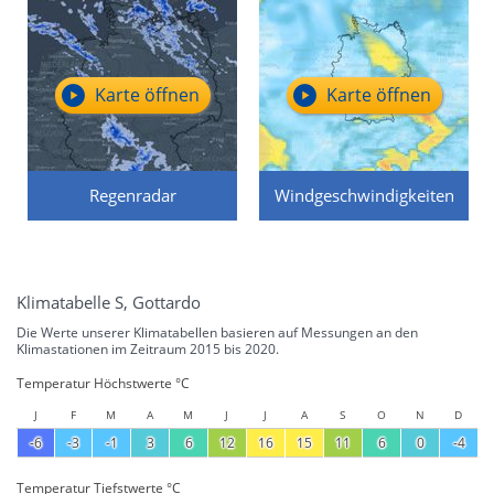
Karte öffnen
Karte öffnen
Regenradar
Windgeschwindigkeiten
Klimatabelle S, Gottardo
Die Werte unserer Klimatabellen basieren auf Messungen an den
Klimastationen im Zeitraum 2015 bis 2020.
Temperatur Höchstwerte °C
J
F
M
A
M
J
J
A
S
O
N
D
-6
-3
-1
3
6
12
16
15
11
6
0
-4
Temperatur Tiefstwerte °C