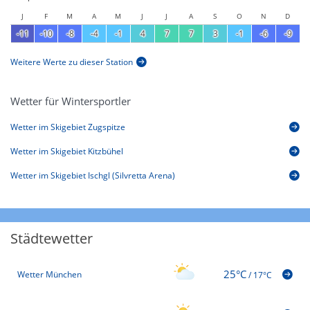
J
F
M
A
M
J
J
A
S
O
N
D
-11
-10
-8
-4
-1
4
7
7
3
-1
-6
-9
Weitere Werte zu dieser Station
Wetter für Wintersportler
Wetter im Skigebiet Zugspitze
Wetter im Skigebiet Kitzbühel
Wetter im Skigebiet Ischgl (Silvretta Arena)
Städtewetter
25°C
Wetter München
/
17°C