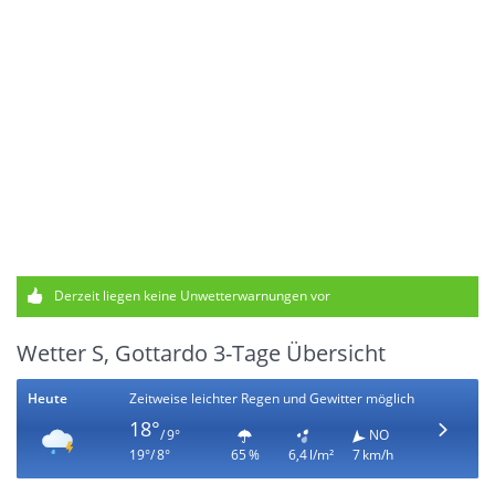
Derzeit liegen keine Unwetterwarnungen vor
Wetter S, Gottardo 3-Tage Übersicht
Heute
Zeitweise leichter Regen und Gewitter möglich
18°
/ 9°
NO
19°/ 8°
65 %
6,4 l/m²
7 km/h