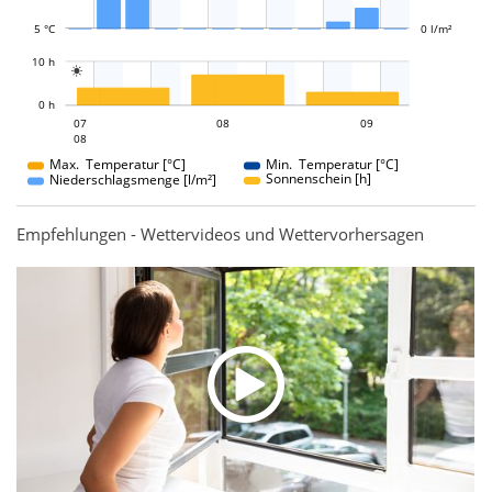
5 °C
0 l/m²
L
10 h

L
0 h
08
09
07
08
07
09
08
08
Max. Temperatur [°C]
Min. Temperatur [°C]
Sonnenschein [h]
Niederschlagsmenge [l/m²]
Empfehlungen - Wettervideos und Wettervorhersagen