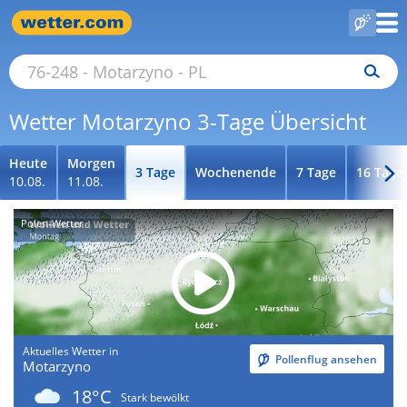
Wetter Motarzyno 3-Tage Übersicht
Heute
Morgen
3 Tage
Wochenende
7 Tage
16 Tage
10.08.
11.08.
Polen-Wetter
Aktuelles Wetter in
Pollenflug ansehen
Motarzyno
18°C
Stark bewölkt