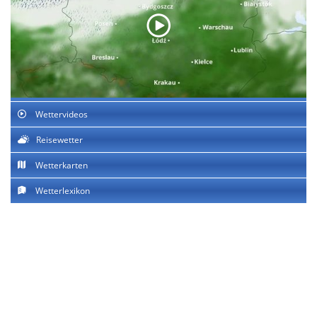
Wettervideos
Reisewetter
Wetterkarten
Wetterlexikon