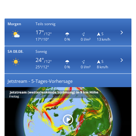
Morgen
Teils sonnig
17°
/ 12°
S
17°/ 10°
0 %
0 l/m²
13 km/h
SA 08.08.
Sonnig
24°
/ 12°
S
25°/ 12°
0 %
0 l/m²
8 km/h
Jetstream - 5-Tages-Vorhersage