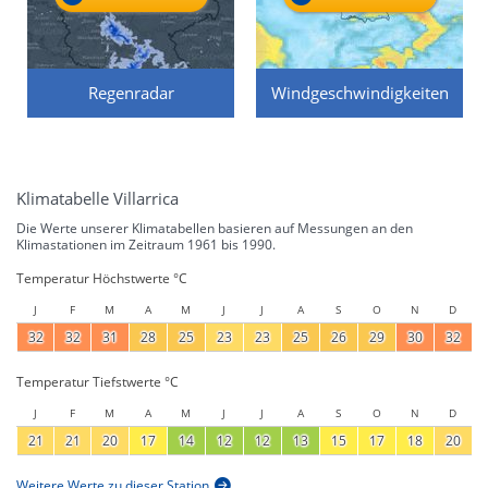
Regenradar
Windgeschwindigkeiten
Klimatabelle Villarrica
Die Werte unserer Klimatabellen basieren auf Messungen an den
Klimastationen im Zeitraum 1961 bis 1990.
Temperatur Höchstwerte °C
J
F
M
A
M
J
J
A
S
O
N
D
32
32
31
28
25
23
23
25
26
29
30
32
Temperatur Tiefstwerte °C
J
F
M
A
M
J
J
A
S
O
N
D
21
21
20
17
14
12
12
13
15
17
18
20
Weitere Werte zu dieser Station