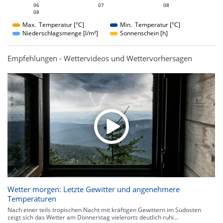
07
08
06
07
06
08
08
08
Max. Temperatur [°C]
Min. Temperatur [°C]
Niederschlagsmenge [l/m²]
Sonnenschein [h]
Empfehlungen - Wettervideos und Wettervorhersagen
Wetter morgen: Letzte Gewitter und angenehmere
Temperaturen
Nach einer teils tropischen Nacht mit kräftigen Gewittern im Südosten
zeigt sich das Wetter am Donnerstag vielerorts deutlich ruhi...