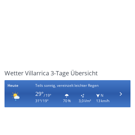
Wetter Villarrica 3-Tage Übersicht
Heute
Teils sonnig, vereinzelt leichter Regen
29°
/ 19°
N
31°/ 19°
70 %
3,0 l/m²
13 km/h