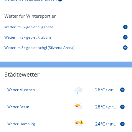
Wetter für Wintersportler
Wetter im Skigebiet Zugspitze
Wetter im Skigebiet Kitzbühel
Wetter im Skigebiet Ischgl (Silvretta Arena)
Städtewetter
26°C
Wetter München
/
20°C
28°C
Wetter Berlin
/
21°C
24°C
Wetter Hamburg
/
18°C