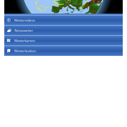
Wettervideos
Reisewetter
Wetterkarten
Wetterlexikon