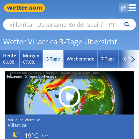
Wetter Villarrica 3-Tage Übersicht
Heute
Morgen
3 Tage
Wochenende
7 Tage
16 Tage
06.08.
07.08.
Jetstream - 5-Tages-Vorhersage
Aktuelles Wetter in
Villarrica
19°C
Klar