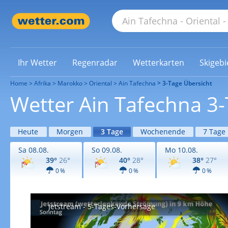
Ihr Wetter
Regenradar
Wetterkarten
Skigebi
Home
Afrika
Marokko
Oriental
Ain Tafechna
3-Tage Übersicht
Wetter Ain Tafechna 3-
Heute
Morgen
3 Tage
Wochenende
7 Tage
Sa 08.08.
So 09.08.
Mo 10.08.
39°
26°
40°
28°
38°
27°
0 %
0 %
0 %
Jetstream - 5-Tages-Vorhersage