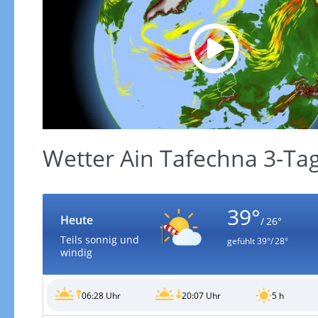
Wetter Ain Tafechna 3-Ta
39°
Heute
/ 26°
Teils sonnig und
gefühlt
39°/ 28°
windig
06:28 Uhr
20:07 Uhr
5 h