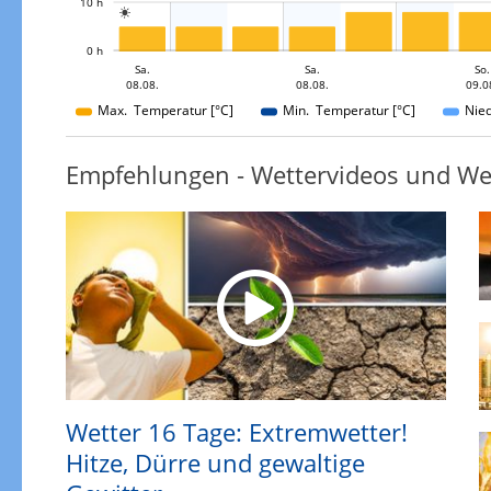
10 h

L
0 h
Mo.
Mo.
Sa.
So.
Sa.
Sa.
Mo.
So.
08.08.
09.08.
10.08.
10.08.
08.08.
08.08.
09.0
10.08.
Max. Temperatur [°C]
Min. Temperatur [°C]
Nie
Empfehlungen - Wettervideos und We
Wetter 16 Tage: Extremwetter!
Hitze, Dürre und gewaltige