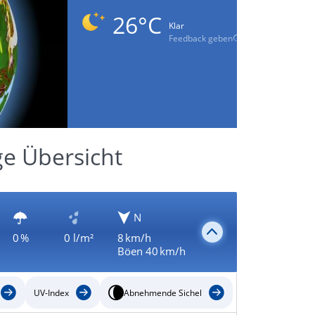
26°C
Klar
Feedback geben
ge Übersicht
N
0 %
0 l/m²
8 km/h
Böen 40 km/h
UV-Index
Abnehmende Sichel