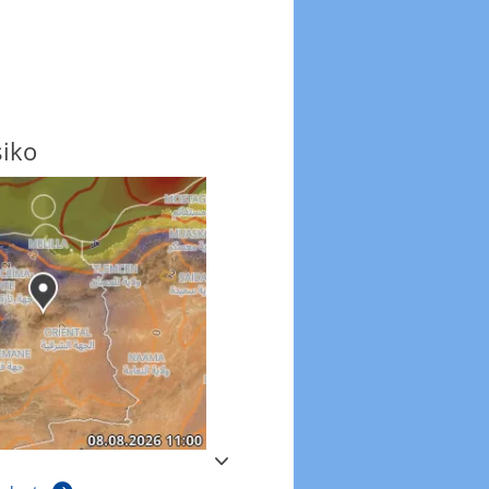
siko
Windböen
Windböen heute