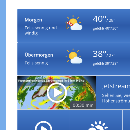
40°
Morgen
/ 28°
Teils sonnig und
gefühlt
40°/ 30°
windig
38°
Übermorgen
/ 27°
Teils sonnig
gefühlt
39°/ 28°
Jetstream
Sehen Sie, wie
Höhenströmun
00:30 min