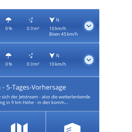
N
0 %
0 l/m²
10 km/h
Böen 45 km/h
N
0 %
0 l/m²
10 km/h
 - 5-Tages-Vorhersage
 sich der Jetstream - also die wetterlenkende
g in 9 km Höhe - in den komm...