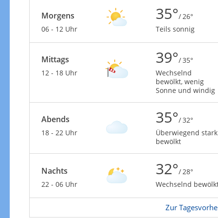
35°
Morgens
/ 26°
06 - 12 Uhr
Teils sonnig
39°
Mittags
/ 35°
Windgeschwindigkeiten
12 - 18 Uhr
Wechselnd
bewölkt, wenig
Sonne und windig
35°
Abends
/ 32°
18 - 22 Uhr
Überwiegend stark
bewölkt
32°
Nachts
/ 28°
22 - 06 Uhr
Wechselnd bewölk
Windgeschwindigkeiten in 3h
Zur Tagesvorhe