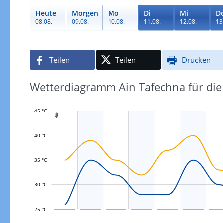
Heute
Morgen
Mo
Di
Mi
D
08.08.
09.08.
10.08.
11.08.
12.08.
13
Teilen
Teilen
Drucken
Wetterdiagramm Ain Tafechna für die
45 °C

40 °C
L
35 °C
30 °C
25 °C
L