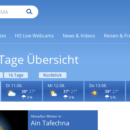
ete
HD Live Webcams
News & Videos
Reisen & Fre
Tage Übersicht
16 Tage
Rückblick
Di 11.08.
Mi 12.08.
Do 13.08.
38°
27°
37°
27°
38°
27°
0 %
0 %
0 %
Aktuelles Wetter in
Ain Tafechna