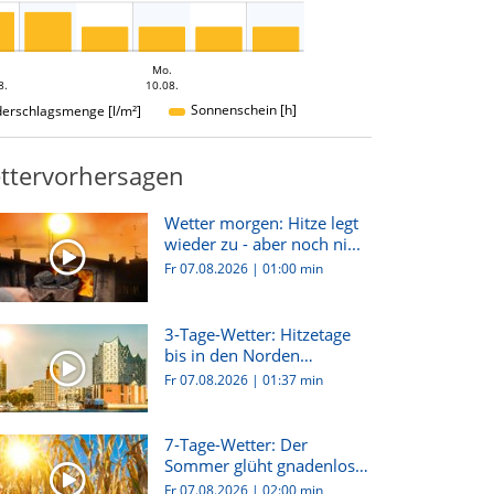
Mo.
8.
10.08.
Sonnenschein [h]
derschlagsmenge [l/m²]
ttervorhersagen
Wetter morgen: Hitze legt
wieder zu - aber noch ni...
Fr 07.08.2026
|
01:00 min
3-Tage-Wetter: Hitzetage
bis in den Norden
Deutsch...
Fr 07.08.2026
|
01:37 min
7-Tage-Wetter: Der
Sommer glüht gnadenlos
weiter!
Fr 07.08.2026
|
02:00 min