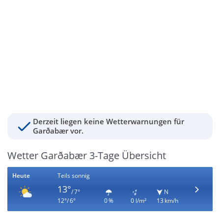
Derzeit liegen keine Wetterwarnungen für
Garðabær vor.
Wetter Garðabær 3-Tage Übersicht
Heute
Teils sonnig
13°
/ 7°
N
12°/ 6°
0 %
0 l/m²
13 km/h