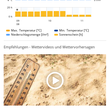
6 °C
0 l/m²
L
20 h

L
0 h
10
11
09
10
09
11
08
08
Max. Temperatur [°C]
Min. Temperatur [°C]
Niederschlagsmenge [l/m²]
Sonnenschein [h]
Empfehlungen - Wettervideos und Wettervorhersagen