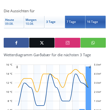
Die Aussichten für
Heute
Morgen
3 Tage
7 Tage
16 Tage
09.08.
10.08.
Wetterdiagramm Garðabær für die nächsten 3 Tage
16 °C
-2 l/m²
-1 l/m²
5 l/m²
6 l/m²


14 °C
4 l/m²
12 °C
3 l/m²
L
L
10 °C
2 l/m²
8 °C
1 l/m²