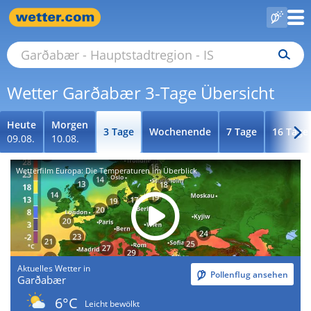
Wetter Garðabær 3-Tage Übersicht
Heute
Morgen
3 Tage
Wochenende
7 Tage
16 Tage
09.08.
10.08.
Wetterfilm Europa: Die Temperaturen im Überblick
Aktuelles Wetter in
Pollenflug ansehen
Garðabær
6°C
Leicht bewölkt