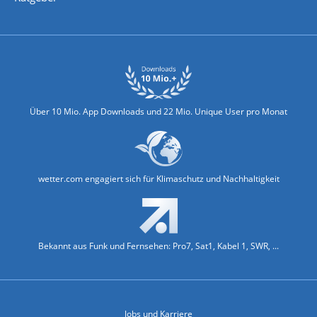
Biowetter
Glätteindex
Reiseziel Finder
Erkältungswetter
Klima & Umwelt
Über 10 Mio. App Downloads und 22 Mio. Unique User pro Monat
wetter.com engagiert sich für Klimaschutz und Nachhaltigkeit
Bekannt aus Funk und Fernsehen: Pro7, Sat1, Kabel 1, SWR, ...
Jobs und Karriere