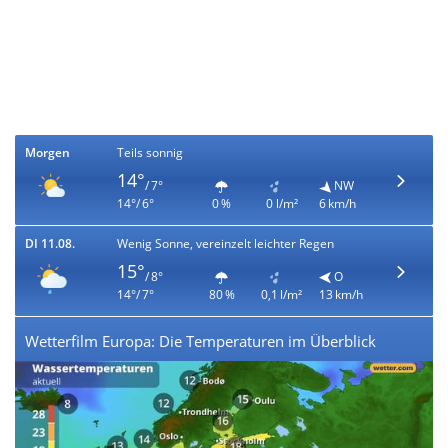
Morgen
Teils sonnig
14°
/ 7°
NW
14°/ 6°
0 %
0 l/m²
6 km/h
DI 11.08.
Wenig Sonne, vereinzelt leichter Regen
15°
/ 8°
O
14°/ 7°
80 %
0,1 l/m²
13 km/h
Wetterfilm Europa: Die Temperaturen im Überblick