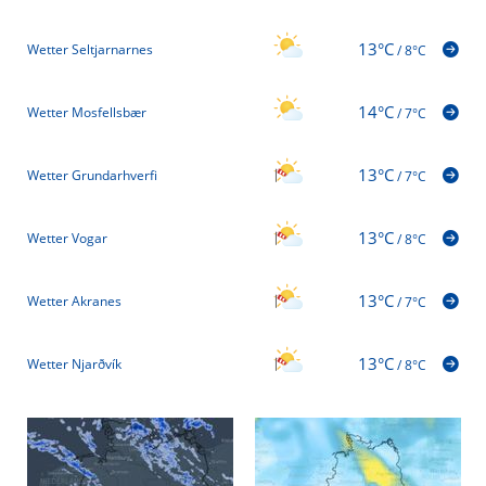
13°C
Wetter Seltjarnarnes
/
8°C
14°C
Wetter Mosfellsbær
/
7°C
13°C
Wetter Grundarhverfi
/
7°C
13°C
Wetter Vogar
/
8°C
13°C
Wetter Akranes
/
7°C
13°C
Wetter Njarðvík
/
8°C