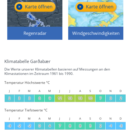
Karte öffnen
Karte öffnen
Regenradar
Windgeschwindigkeiten
Klimatabelle Garðabær
Die Werte unserer Klimatabellen basieren auf Messungen an den
Klimastationen im Zeitraum 1961 bis 1990.
Temperatur Höchstwerte °C
J
F
M
A
M
J
J
A
S
O
N
D
2
3
3
6
9
12
13
13
10
7
3
2
Temperatur Tiefstwerte °C
J
F
M
A
M
J
J
A
S
O
N
D
-3
-2
-2
0
4
7
8
8
5
2
-1
-3