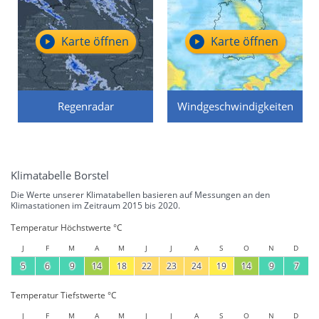
Karte öffnen
Karte öffnen
Regenradar
Windgeschwindigkeiten
Klimatabelle Borstel
Die Werte unserer Klimatabellen basieren auf Messungen an den
Klimastationen im Zeitraum 2015 bis 2020.
Temperatur Höchstwerte °C
J
F
M
A
M
J
J
A
S
O
N
D
5
6
9
14
18
22
23
24
19
14
9
7
Temperatur Tiefstwerte °C
J
F
M
A
M
J
J
A
S
O
N
D