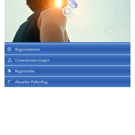
Regionalwetter
Unwetterwarnungen
Regenradar
Aktueller Pollenflug