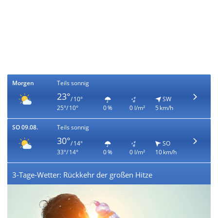
Morgen
Teils sonnig
23°
/ 10°
SW
25°/ 10°
0 %
0 l/m²
5 km/h
SO 09.08.
Teils sonnig
30°
/ 14°
SO
33°/ 14°
0 %
0 l/m²
10 km/h
3-Tage-Wetter: Rückkehr der großen Hitze