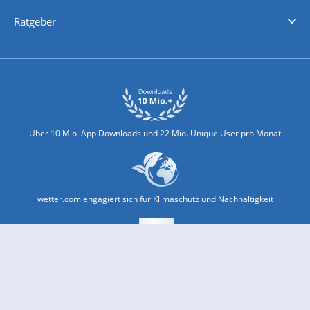
Nachrichten
Deutschlandwetter
Schweizwetter
Österreichwetter
Regionalwetter
Wetter in Europa
Wetter Weltweit
Wetterlexikon
Promi-News
Ratgeber
Biowetter
Glätteindex
Reiseziel Finder
Erkältungswetter
Klima & Umwelt
Über 10 Mio. App Downloads und 22 Mio. Unique User pro Monat
wetter.com engagiert sich für Klimaschutz und Nachhaltigkeit
Bekannt aus Funk und Fernsehen: Pro7, Sat1, Kabel 1, SWR, ...