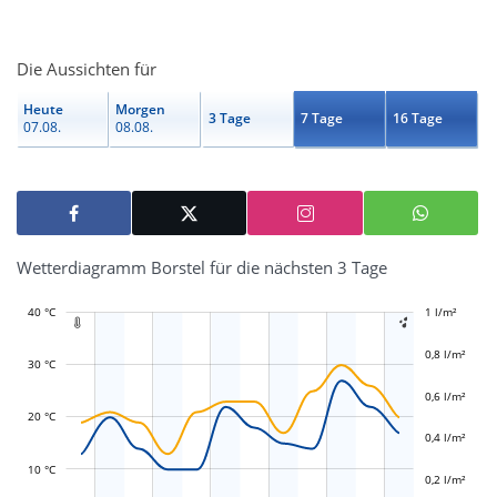
Die Aussichten für
Heute
Morgen
3 Tage
7 Tage
16 Tage
07.08.
08.08.
Wetterdiagramm Borstel für die nächsten 3 Tage
40 °C
-0,4 l/m²
-0,2 l/m²
1 l/m²
1,2 l/m²


0,8 l/m²
30 °C
0,6 l/m²
L
L
20 °C
0,4 l/m²
10 °C
0,2 l/m²