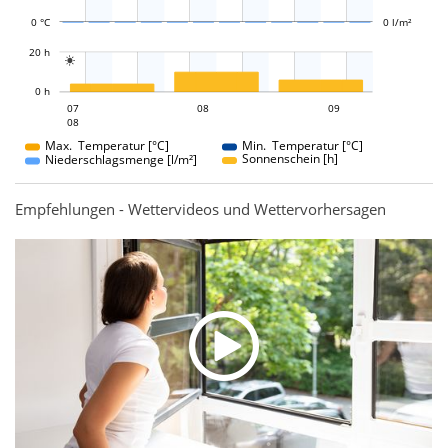
0 °C
0 l/m²
L
20 h

L
0 h
08
09
07
08
07
09
08
08
Max. Temperatur [°C]
Min. Temperatur [°C]
Sonnenschein [h]
Niederschlagsmenge [l/m²]
Empfehlungen - Wettervideos und Wettervorhersagen