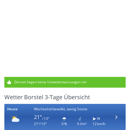
Derzeit liegen keine Unwetterwarnungen vor
Wetter Borstel 3-Tage Übersicht
Heute
Wechselnd bewölkt, wenig Sonne
21°
/ 13°
W
21°/ 13°
0 %
0 l/m²
12 km/h