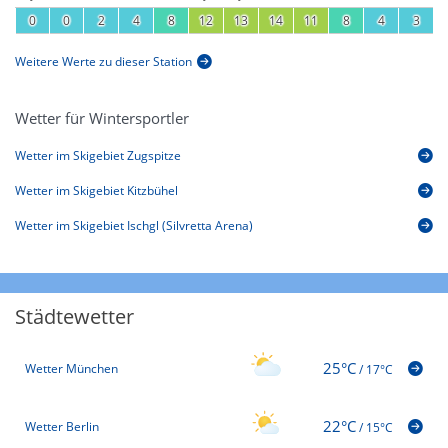
0
0
2
4
8
12
13
14
11
8
4
3
Weitere Werte zu dieser Station
Wetter für Wintersportler
Wetter im Skigebiet Zugspitze
Wetter im Skigebiet Kitzbühel
Wetter im Skigebiet Ischgl (Silvretta Arena)
Städtewetter
25°C
Wetter München
/
17°C
22°C
Wetter Berlin
/
15°C