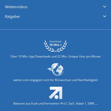
iPhone Wetter
iPad Wetter
Android Wetter
Wettervideos
Nachrichten
Deutschlandwetter
Schweizwetter
Österreichwetter
Regionalwetter
Wetter in Europa
Wetter Weltweit
Wetterlexikon
Promi-News
Ratgeber
Biowetter
Glätteindex
Reiseziel Finder
Erkältungswetter
Klima & Umwelt
Über 10 Mio. App Downloads und 22 Mio. Unique User pro Monat
wetter.com engagiert sich für Klimaschutz und Nachhaltigkeit
Bekannt aus Funk und Fernsehen: Pro7, Sat1, Kabel 1, SWR, ...