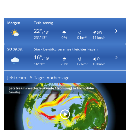
Morgen
Teils sonnig
22°
/ 13°
SW
23°/ 13°
0 %
0 l/m²
11 km/h
SO 09.08.
Stark bewölkt, vereinzelt leichter Regen
16°
/ 10°
O
16°/ 8°
70 %
0,7 l/m²
10 km/h
Jetstream - 5-Tages-Vorhersage