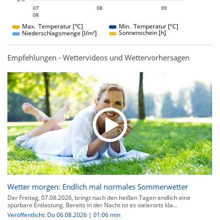
08
09
07
08
07
09
08
08
Max. Temperatur [°C]
Min. Temperatur [°C]
Sonnenschein [h]
Niederschlagsmenge [l/m²]
Empfehlungen - Wettervideos und Wettervorhersagen
Wetter morgen: Endlich mal normales Sommerwetter
Der Freitag, 07.08.2026, bringt nach den heißen Tagen endlich eine
spürbare Entlastung. Bereits in der Nacht ist es vielerorts kla...
Veröffentlicht: Do 06.08.2026 | 01:06 min