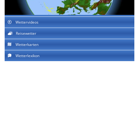
Wettervideos
Reisewetter
Wetterkarten
Wetterlexikon