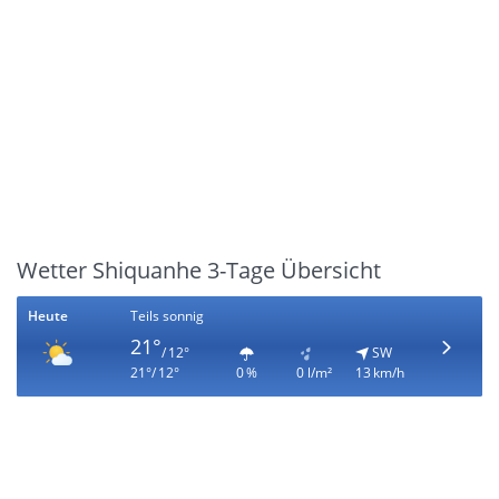
Wetter Shiquanhe 3-Tage Übersicht
Heute
Teils sonnig
21°
/ 12°
SW
21°/ 12°
0 %
0 l/m²
13 km/h