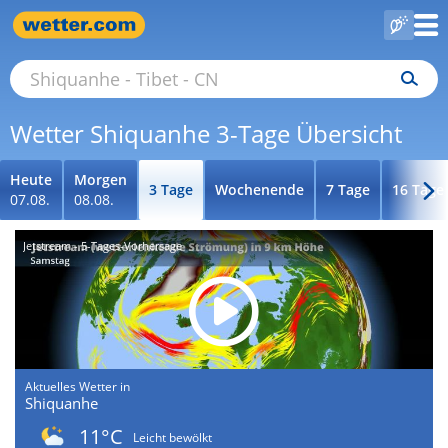
Wetter Shiquanhe 3-Tage Übersicht
Heute
Morgen
3 Tage
Wochenende
7 Tage
16 Tage
07.08.
08.08.
Jetstream - 5-Tages-Vorhersage
Aktuelles Wetter in
Shiquanhe
11°C
Leicht bewölkt