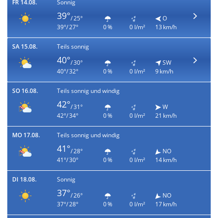
FR 14.08.
Sonnig
39°
/ 25°
O
39°/ 27°
0 %
0 l/m²
13 km/h
SA 15.08.
Teils sonnig
40°
/ 30°
SW
40°/ 32°
0 %
0 l/m²
9 km/h
SO 16.08.
Teils sonnig und windig
42°
/ 31°
W
42°/ 34°
0 %
0 l/m²
21 km/h
MO 17.08.
Teils sonnig und windig
41°
/ 28°
NO
41°/ 30°
0 %
0 l/m²
14 km/h
DI 18.08.
Sonnig
37°
/ 26°
NO
37°/ 28°
0 %
0 l/m²
17 km/h