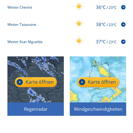
36°C
Wetter Chenini
/
23°C
38°C
Wetter Tataouine
/
23°C
37°C
Wetter Ksar Mguebla
/
23°C
Karte öffnen
Karte öffnen
Regenradar
Windgeschwindigkeiten