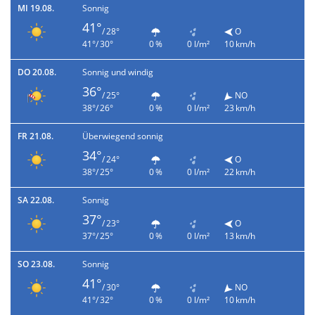
MI 19.08.
Sonnig
41°
/ 28°
O
41°/ 30°
0 %
0 l/m²
10 km/h
DO 20.08.
Sonnig und windig
36°
/ 25°
NO
38°/ 26°
0 %
0 l/m²
23 km/h
FR 21.08.
Überwiegend sonnig
34°
/ 24°
O
38°/ 25°
0 %
0 l/m²
22 km/h
SA 22.08.
Sonnig
37°
/ 23°
O
37°/ 25°
0 %
0 l/m²
13 km/h
SO 23.08.
Sonnig
41°
/ 30°
NO
41°/ 32°
0 %
0 l/m²
10 km/h