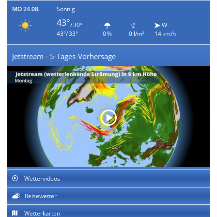
MO 24.08.
Sonnig
43°
/ 30°
W
43°/ 33°
0 %
0 l/m²
14 km/h
Jetstream - 5-Tages-Vorhersage
Wettervideos
Reisewetter
Wetterkarten