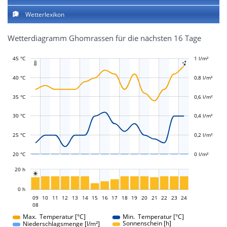
Wetterlexikon
Wetterdiagramm Ghomrassen für die nächsten 16 Tage
45 °C
-0,4 l/m²
-0,2 l/m²
1 l/m²
1,2 l/m²


40 °C
0,8 l/m²
35 °C
0,6 l/m²
L
L
30 °C
0,4 l/m²
25 °C
0,2 l/m²
20 °C
0 l/m²
L
20 h

L
0 h
09
10
11
12
13
14
15
16
09
17
18
19
20
21
22
23
24
08
08
Max. Temperatur [°C]
Min. Temperatur [°C]
Sonnenschein [h]
Niederschlagsmenge [l/m²]