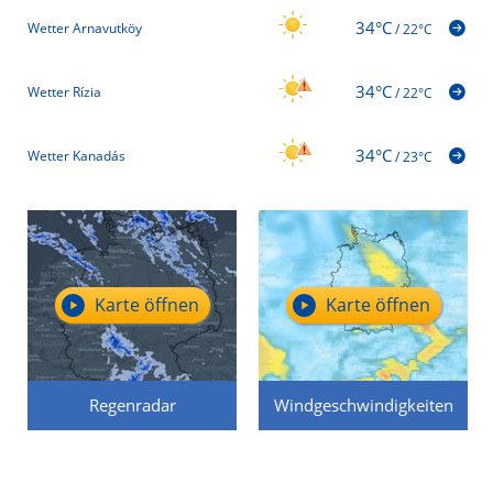
34°C
Wetter Arnavutköy
/
22°C
34°C
Wetter Rízia
/
22°C
34°C
Wetter Kanadás
/
23°C
Karte öffnen
Karte öffnen
Regenradar
Windgeschwindigkeiten