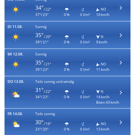
34°
/ 22°
NO
37°/ 23°
0 %
0 l/m²
10 km/h
DI 11.08.
Sonnig
35°
/ 20°
N
39°/ 21°
0 %
0 l/m²
9 km/h
MI 12.08.
Sonnig
35°
/ 21°
NO
39°/ 23°
0 %
0 l/m²
11 km/h
DO 13.08.
Teils sonnig und windig
31°
/ 22°
N
34°/ 23°
0 %
0 l/m²
14 km/h
Böen 43 km/h
FR 14.08.
Teils sonnig
30°
/ 19°
NO
33°/ 20°
0 %
0 l/m²
13 km/h