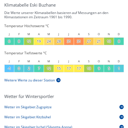
Klimatabelle Eski Buzhane
Die Werte unserer Klimatabellen basieren auf Messungen an den
Klimastationen im Zeitraum 1961 bis 1990.
Temperatur Höchstwerte °C
J
F
M
A
M
J
J
A
S
O
N
D
6
8
12
19
24
28
31
31
27
21
13
8
Temperatur Tiefstwerte °C
J
F
M
A
M
J
J
A
S
O
N
D
-1
0
2
7
12
15
17
17
13
9
5
1
Weitere Werte zu dieser Station
Wetter für Wintersportler
Wetter im Skigebiet Zugspitze
Wetter im Skigebiet Kitzbühel
Wetter im Skigebiet Ischgl (Silvretta Arena)