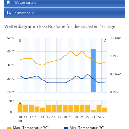
Wetterkarten
Klimatabelle
Wetterdiagramm Eski Buzhane für die nächsten 16 Tage
50 °C
-0,4 l/m²
-0,2 l/m²
0,2 l/m²
2 l/m²
1,5 l/m²
-0,5 l/m²
-1 l/m²


40 °C
1 l/m²
L
L
30 °C
0,5 l/m²
20 °C
10 °C
0 l/m²
L
20 h

L
0 h
10
11
12
13
14
15
16
17
10
18
19
20
21
22
23
24
25
08
08
Max. Temperatur [°C]
Min. Temperatur [°C]