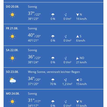
DO 20.08.
Sonnig
37°
/ 22°
N
38°/ 23°
0 %
0 l/m²
16 km/h
FR 21.08.
Sonnig
40°
/ 20°
S
40°/ 21°
0 %
0 l/m²
6 km/h
SA 22.08.
Sonnig
36°
/ 23°
NO
38°/ 24°
0 %
0 l/m²
21 km/h
SO 23.08.
Wenig Sonne, vereinzelt leichter Regen
34°
/ 20°
O
37°/ 20°
70 %
1,2 l/m²
15 km/h
MO 24.08.
Sonnig
31°
/ 17°
N
34°/ 17°
0 %
0 l/m²
11 km/h