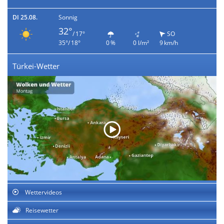
DI 25.08.
Sonnig
32°
/ 17°
SO
35°/ 18°
0 %
0 l/m²
9 km/h
Türkei-Wetter
Wettervideos
Reisewetter