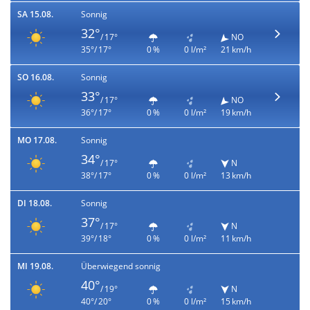
SA 15.08.
Sonnig
32°
/ 17°
NO
35°/ 17°
0 %
0 l/m²
21 km/h
SO 16.08.
Sonnig
33°
/ 17°
NO
36°/ 17°
0 %
0 l/m²
19 km/h
MO 17.08.
Sonnig
34°
/ 17°
N
38°/ 17°
0 %
0 l/m²
13 km/h
DI 18.08.
Sonnig
37°
/ 17°
N
39°/ 18°
0 %
0 l/m²
11 km/h
MI 19.08.
Überwiegend sonnig
40°
/ 19°
N
40°/ 20°
0 %
0 l/m²
15 km/h