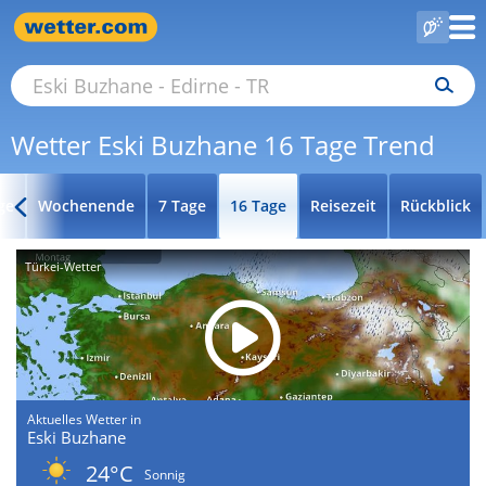
Wetter Eski Buzhane 16 Tage Trend
ge
Wochenende
7 Tage
16 Tage
Reisezeit
Rückblick
Türkei-Wetter
Aktuelles Wetter in
Eski Buzhane
24°C
Sonnig