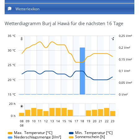
Wetterlexikon
Wetterdiagramm Burj al Hawá für die nächsten 16 Tage
35 °C
-0,1 l/m²
-0,05 l/m²
0,25 l/m²
0,3 l/m²


0,2 l/m²
30 °C
0,15 l/m²
L
0,05 l/m²
25 °C
0,1 l/m²
20 °C
0,05 l/m²
15 °C
0 l/m²
L
20 h

L
0 h
08
09
10
11
12
13
14
15
08
16
17
18
19
20
21
22
23
08
08
Max. Temperatur [°C]
Min. Temperatur [°C]
Sonnenschein [h]
Niederschlagsmenge [l/m²]