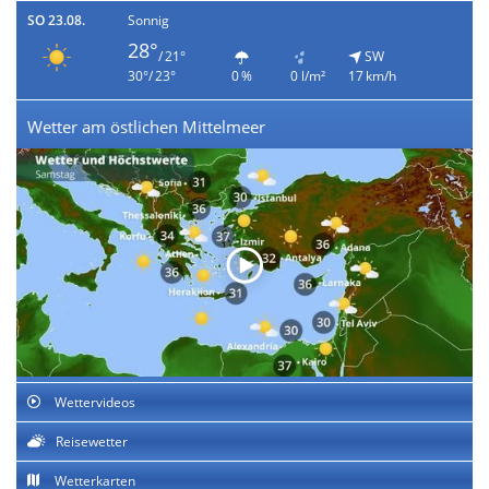
SO 23.08.
Sonnig
28°
/ 21°
SW
30°/ 23°
0 %
0 l/m²
17 km/h
Wetter am östlichen Mittelmeer
Wettervideos
Reisewetter
Wetterkarten