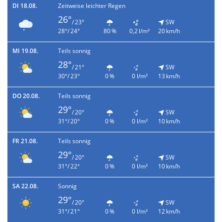
DI 18.08.
Zeitweise leichter Regen
26°
/ 23°
SW
28°/ 24°
80 %
0,2 l/m²
20 km/h
MI 19.08.
Teils sonnig
28°
/ 21°
SW
30°/ 23°
0 %
0 l/m²
13 km/h
DO 20.08.
Teils sonnig
29°
/ 20°
SW
31°/ 20°
0 %
0 l/m²
10 km/h
FR 21.08.
Teils sonnig
29°
/ 20°
SW
31°/ 22°
0 %
0 l/m²
10 km/h
SA 22.08.
Sonnig
29°
/ 20°
SW
31°/ 21°
0 %
0 l/m²
12 km/h