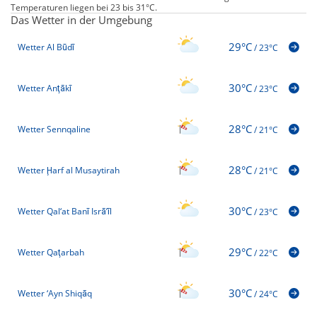
Temperaturen liegen bei 23 bis 31°C.
Das Wetter in der Umgebung
29°C
Wetter Al Būdī
/
23°C
30°C
Wetter Anţākī
/
23°C
28°C
Wetter Sennqaline
/
21°C
28°C
Wetter Ḩarf al Musaytirah
/
21°C
30°C
Wetter Qal‘at Banī Isrā’īl
/
23°C
29°C
Wetter Qaţarbah
/
22°C
30°C
Wetter ‘Ayn Shiqāq
/
24°C