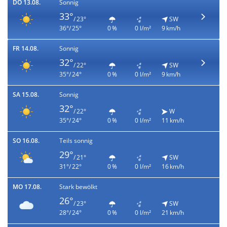
DO 13.08.
Sonnig
33°
/ 23°
SW
36°/ 25°
0 %
0 l/m²
9 km/h
FR 14.08.
Sonnig
32°
/ 22°
SW
35°/ 24°
0 %
0 l/m²
9 km/h
SA 15.08.
Sonnig
32°
/ 22°
W
35°/ 24°
0 %
0 l/m²
11 km/h
SO 16.08.
Teils sonnig
29°
/ 21°
SW
31°/ 22°
0 %
0 l/m²
16 km/h
MO 17.08.
Stark bewölkt
26°
/ 23°
SW
28°/ 24°
0 %
0 l/m²
21 km/h