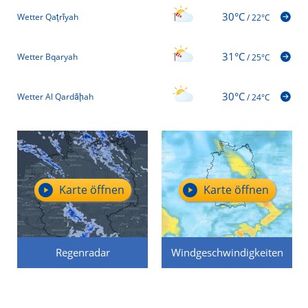
30°C
Wetter Qaţrīyah
/
22°C
31°C
Wetter Bqaryah
/
25°C
30°C
Wetter Al Qardāḩah
/
24°C
Karte öffnen
Karte öffnen
Regenradar
Windgeschwindigkeiten