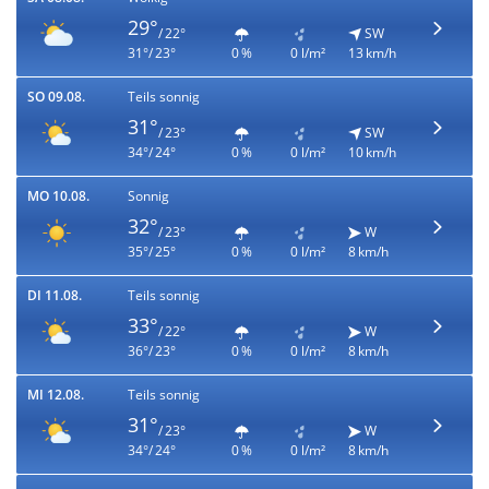
29°
/ 22°
SW
31°/ 23°
0 %
0 l/m²
13 km/h
SO 09.08.
Teils sonnig
31°
/ 23°
SW
34°/ 24°
0 %
0 l/m²
10 km/h
MO 10.08.
Sonnig
32°
/ 23°
W
35°/ 25°
0 %
0 l/m²
8 km/h
DI 11.08.
Teils sonnig
33°
/ 22°
W
36°/ 23°
0 %
0 l/m²
8 km/h
MI 12.08.
Teils sonnig
31°
/ 23°
W
34°/ 24°
0 %
0 l/m²
8 km/h