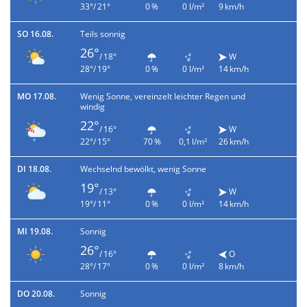
33°/ 21°
0 %
0 l/m²
9 km/h
SO 16.08.
Teils sonnig
26°
/ 18°
W
28°/ 19°
0 %
0 l/m²
14 km/h
MO 17.08.
Wenig Sonne, vereinzelt leichter Regen und
windig
22°
/ 16°
W
22°/ 15°
70 %
0,1 l/m²
26 km/h
DI 18.08.
Wechselnd bewölkt, wenig Sonne
19°
/ 13°
W
19°/ 11°
0 %
0 l/m²
14 km/h
MI 19.08.
Sonnig
26°
/ 16°
O
28°/ 17°
0 %
0 l/m²
8 km/h
DO 20.08.
Sonnig