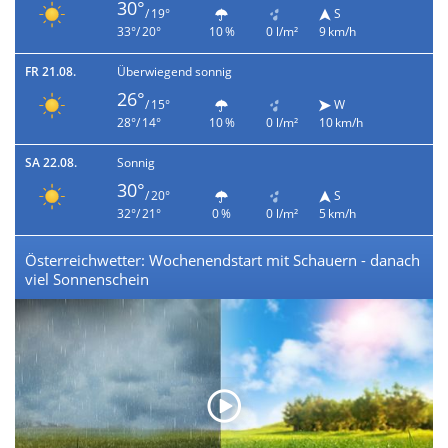
30°
/ 19°
S
33°/ 20°
10 %
0 l/m²
9 km/h
FR 21.08.
Überwiegend sonnig
26°
/ 15°
W
28°/ 14°
10 %
0 l/m²
10 km/h
SA 22.08.
Sonnig
30°
/ 20°
S
32°/ 21°
0 %
0 l/m²
5 km/h
Österreichwetter: Wochenendstart mit Schauern - danach
viel Sonnenschein