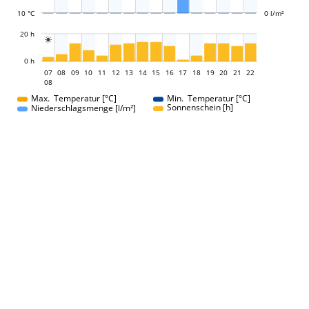
10 °C
0 l/m²
L
20 h

L
0 h
07
08
09
10
11
12
13
14
07
15
16
17
18
19
20
21
22
08
08
Max. Temperatur [°C]
Min. Temperatur [°C]
Sonnenschein [h]
Niederschlagsmenge [l/m²]