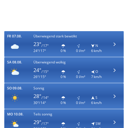
FR 07.08.
Überwiegend stark bewölkt
23°
/ 17°
N
24°/ 17°
0 %
0 l/m²
6 km/h
SA 08.08.
Überwiegend wolkig
24°
/ 15°
O
26°/ 15°
0 %
0 l/m²
7 km/h
SO 09.08.
Sonnig
28°
/ 14°
S
30°/ 14°
0 %
0 l/m²
6 km/h
MO 10.08.
Teils sonnig
29°
/ 17°
SW