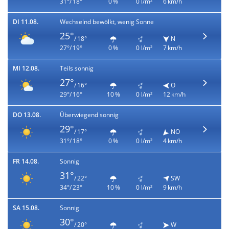
31°/ 18°
0 %
0 l/m²
6 km/h
DI 11.08.
Wechselnd bewölkt, wenig Sonne
25°
/ 18°
N
27°/ 19°
0 %
0 l/m²
7 km/h
MI 12.08.
Teils sonnig
27°
/ 16°
O
29°/ 16°
10 %
0 l/m²
12 km/h
DO 13.08.
Überwiegend sonnig
29°
/ 17°
NO
31°/ 18°
0 %
0 l/m²
4 km/h
FR 14.08.
Sonnig
31°
/ 22°
SW
34°/ 23°
10 %
0 l/m²
9 km/h
SA 15.08.
Sonnig
30°
/ 20°
W