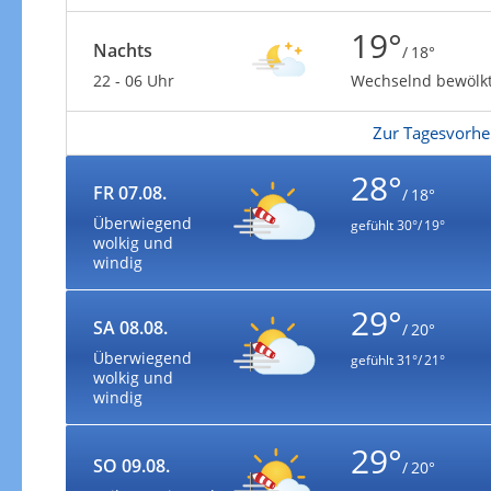
19°
Nachts
/ 18°
22 - 06 Uhr
Wechselnd bewölk
Zur Tagesvorhe
28°
FR 07.08.
/ 18°
Überwiegend
gefühlt
30°/ 19°
wolkig und
windig
29°
SA 08.08.
/ 20°
Überwiegend
gefühlt
31°/ 21°
wolkig und
windig
29°
SO 09.08.
/ 20°