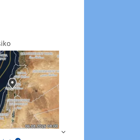
siko
Windböen
Windböen heute