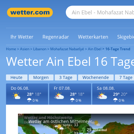
Ihr Wetter
Regenradar
Wetterkarten
Skigebi
Home
Asien
Libanon
Mohafazat Nabatîyé
Ain Ebel
16-Tage Trend
Wetter Ain Ebel 16 Tag
Heute
Morgen
3 Tage
Wochenende
7 Tage
Do 06.08.
Fr 07.08.
Sa 08.08.
28°
18°
28°
18°
29°
20°
0 %
0 %
0 %
Wetter am östlichen Mittelmeer