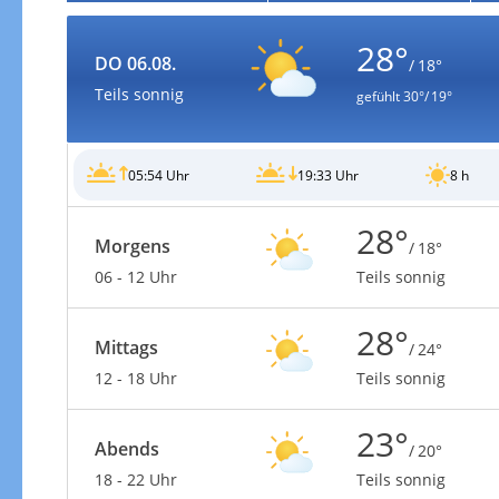
28°
DO 06.08.
/ 18°
Teils sonnig
gefühlt
30°/ 19°
05:54 Uhr
19:33 Uhr
8 h
28°
Morgens
/ 18°
06 - 12 Uhr
Teils sonnig
28°
Mittags
/ 24°
12 - 18 Uhr
Teils sonnig
23°
Abends
/ 20°
18 - 22 Uhr
Teils sonnig