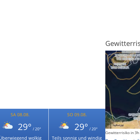
Sonnenscheindauer
Gewitterri
SA 08.08.
SO 09.08.
29°
29°
/ 20°
/ 20°
Sonnenschein heute
Gewitterrisiko in 3h
Überwiegend wolkig
Teils sonnig und windig