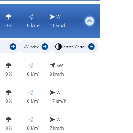
W
0 %
0 l/m²
11 km/h
UV-Index
Letztes Viertel
SW
0 %
0 l/m²
9 km/h
W
0 %
0 l/m²
17 km/h
W
0 %
0 l/m²
7 km/h