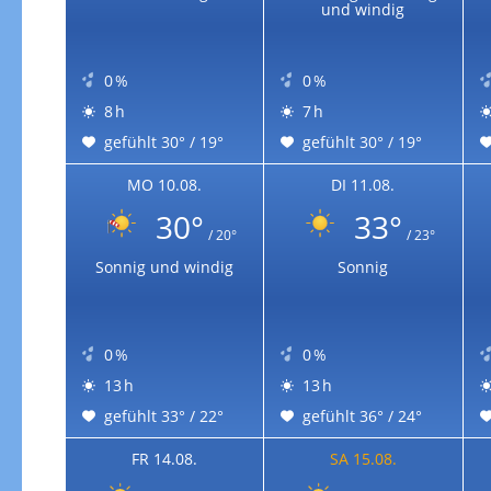
Zur Windgeschwindigkeitenkarte
und windig
0 %
0 %
8 h
7 h
gefühlt 30° / 19°
gefühlt 30° / 19°
MO 10.08.
DI 11.08.
30°
33°
/ 20°
/ 23°
Sonnig und windig
Sonnig
0 %
0 %
13 h
13 h
gefühlt 33° / 22°
gefühlt 36° / 24°
FR 14.08.
SA 15.08.