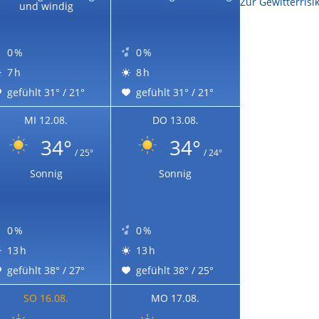
Zur Sonnenscheindauerkarte
Zur Gewitterrisi
und windig
0 %
0 %
7 h
8 h
gefühlt 31° / 21°
gefühlt 31° / 21°
MI 12.08.
DO 13.08.
34°
34°
/ 25°
/ 24°
Sonnig
Sonnig
0 %
0 %
13 h
13 h
gefühlt 38° / 27°
gefühlt 38° / 25°
SO 16.08.
MO 17.08.