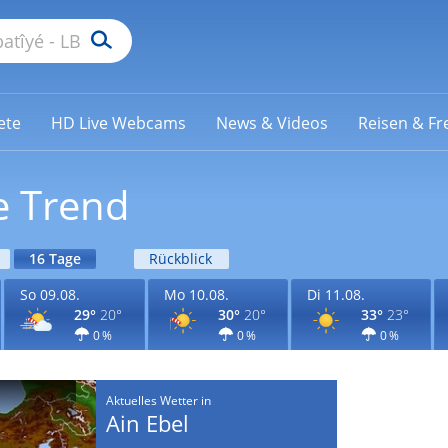
ete
HD Live Webcams
News & Videos
Reisen & Fre
e Trend
16 Tage
Rückblick
So 09.08.
Mo 10.08.
Di 11.08.
29°
20°
30°
20°
33°
23°
0 %
0 %
0 %
Aktuelles Wetter in
Ain Ebel