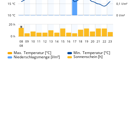
15 °C
0,1 l/m²
10 °C
0 l/m²
L
20 h

L
0 h
08
09
10
11
12
13
14
15
08
16
17
18
19
20
21
22
23
08
08
Max. Temperatur [°C]
Min. Temperatur [°C]
Sonnenschein [h]
Niederschlagsmenge [l/m²]