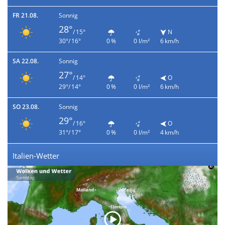
FR 21.08.
Sonnig
28°
/ 15°
N
30°/ 16°
0 %
0 l/m²
6 km/h
SA 22.08.
Sonnig
27°
/ 14°
O
29°/ 14°
0 %
0 l/m²
6 km/h
SO 23.08.
Sonnig
29°
/ 16°
O
31°/ 17°
0 %
0 l/m²
4 km/h
Italien-Wetter