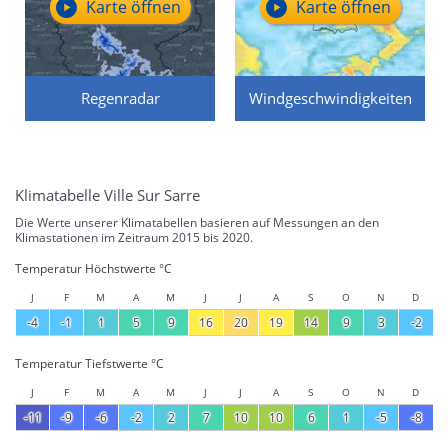
Karte öffnen
Karte öffnen
Regenradar
Windgeschwindigkeiten
Klimatabelle Ville Sur Sarre
Die Werte unserer Klimatabellen basieren auf Messungen an den
Klimastationen im Zeitraum 2015 bis 2020.
Temperatur Höchstwerte °C
J
F
M
A
M
J
J
A
S
O
N
D
-4
-1
1
5
9
16
20
19
14
9
3
-2
Temperatur Tiefstwerte °C
J
F
M
A
M
J
J
A
S
O
N
D
-11
-9
-6
-2
2
7
10
10
6
1
-5
-8