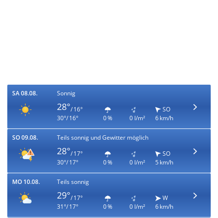
SA 08.08.
Sonnig
28°
/ 16°
SO
30°/ 16°
0 %
0 l/m²
6 km/h
SO 09.08.
Teils sonnig und Gewitter möglich
28°
/ 17°
SO
30°/ 17°
0 %
0 l/m²
5 km/h
MO 10.08.
Teils sonnig
29°
/ 17°
W
31°/ 17°
0 %
0 l/m²
6 km/h