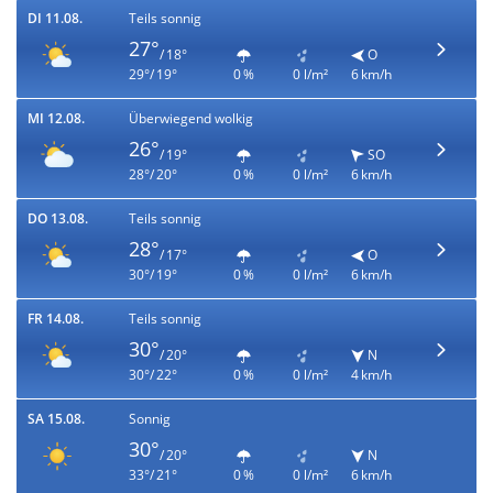
DI 11.08.
Teils sonnig
27°
/ 18°
O
29°/ 19°
0 %
0 l/m²
6 km/h
MI 12.08.
Überwiegend wolkig
26°
/ 19°
SO
28°/ 20°
0 %
0 l/m²
6 km/h
DO 13.08.
Teils sonnig
28°
/ 17°
O
30°/ 19°
0 %
0 l/m²
6 km/h
FR 14.08.
Teils sonnig
30°
/ 20°
N
30°/ 22°
0 %
0 l/m²
4 km/h
SA 15.08.
Sonnig
30°
/ 20°
N
33°/ 21°
0 %
0 l/m²
6 km/h