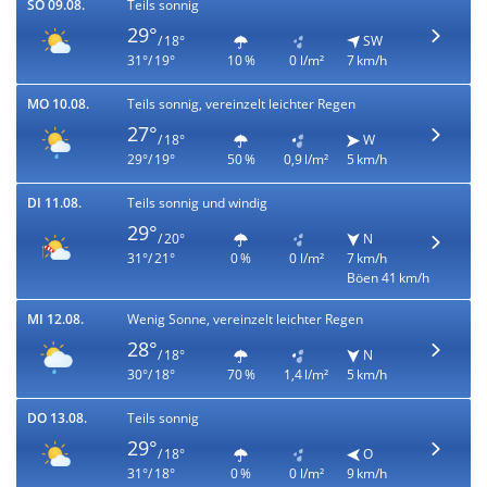
SO 09.08.
Teils sonnig
29°
/ 18°
SW
31°/ 19°
10 %
0 l/m²
7 km/h
MO 10.08.
Teils sonnig, vereinzelt leichter Regen
27°
/ 18°
W
29°/ 19°
50 %
0,9 l/m²
5 km/h
DI 11.08.
Teils sonnig und windig
29°
/ 20°
N
31°/ 21°
0 %
0 l/m²
7 km/h
Böen 41 km/h
MI 12.08.
Wenig Sonne, vereinzelt leichter Regen
28°
/ 18°
N
30°/ 18°
70 %
1,4 l/m²
5 km/h
DO 13.08.
Teils sonnig
29°
/ 18°
O
31°/ 18°
0 %
0 l/m²
9 km/h