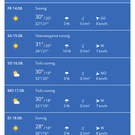
FR 14.08.
Sonnig
30°
/ 20°
SO
32°/ 21°
0 %
0 l/m²
8 km/h
SA 15.08.
Überwiegend sonnig
31°
/ 20°
W
34°/ 21°
10 %
0 l/m²
7 km/h
SO 16.08.
Teils sonnig
30°
/ 19°
NO
32°/ 20°
0 %
0 l/m²
6 km/h
MO 17.08.
Teils sonnig
30°
/ 18°
W
32°/ 19°
0 %
0 l/m²
7 km/h
DI 18.08.
Sonnig
28°
/ 16°
W
30°/ 16°
0 %
0 l/m²
8 km/h