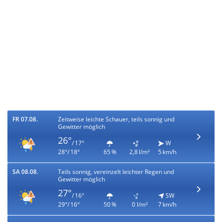
FR 07.08.
Zeitweise leichte Schauer, teils sonnig und
Gewitter möglich
26°
/ 17°
W
28°/ 18°
65 %
2,8 l/m²
5 km/h
SA 08.08.
Teils sonnig, vereinzelt leichter Regen und
Gewitter möglich
27°
/ 16°
SW
29°/ 16°
50 %
0 l/m²
7 km/h