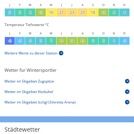
J
F
M
A
M
J
J
A
S
O
N
D
3
5
8
13
16
21
23
23
18
13
8
4
Temperatur Tiefstwerte °C
J
F
M
A
M
J
J
A
S
O
N
D
-6
-3
0
3
7
11
14
13
9
5
1
-3
Weitere Werte zu dieser Station
Wetter für Wintersportler
Wetter im Skigebiet Zugspitze
Wetter im Skigebiet Kitzbühel
Wetter im Skigebiet Ischgl (Silvretta Arena)
Städtewetter