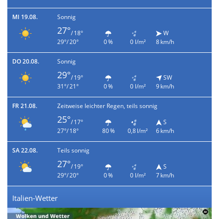
MI 19.08.
Sonnig
27°
/ 18°
W
29°/ 20°
0 %
0 l/m²
8 km/h
DO 20.08.
Sonnig
29°
/ 19°
SW
31°/ 21°
0 %
0 l/m²
9 km/h
FR 21.08.
Zeitweise leichter Regen, teils sonnig
25°
/ 17°
S
27°/ 18°
80 %
0,8 l/m²
6 km/h
SA 22.08.
Teils sonnig
27°
/ 19°
S
29°/ 20°
0 %
0 l/m²
7 km/h
Italien-Wetter