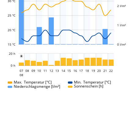
30 °C
2 l/m²
L
L
25 °C
1 l/m²
20 °C
15 °C
0 l/m²
L
20 h

L
0 h
07
08
09
10
11
12
13
14
07
15
16
17
18
19
20
21
22
08
08
Max. Temperatur [°C]
Min. Temperatur [°C]
Sonnenschein [h]
Niederschlagsmenge [l/m²]