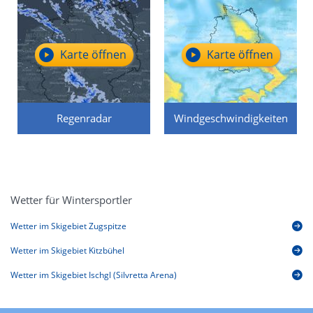
Karte öffnen
Karte öffnen
Regenradar
Windgeschwindigkeiten
Wetter für Wintersportler
Wetter im Skigebiet Zugspitze
Wetter im Skigebiet Kitzbühel
Wetter im Skigebiet Ischgl (Silvretta Arena)