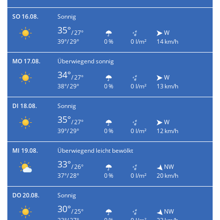
SO 16.08.
Sonnig
35°
/ 27°
W
39°/ 29°
0 %
0 l/m²
14 km/h
MO 17.08.
Überwiegend sonnig
34°
/ 27°
W
38°/ 29°
0 %
0 l/m²
13 km/h
DI 18.08.
Sonnig
35°
/ 27°
W
39°/ 29°
0 %
0 l/m²
12 km/h
MI 19.08.
Überwiegend leicht bewölkt
33°
/ 26°
NW
37°/ 28°
0 %
0 l/m²
20 km/h
DO 20.08.
Sonnig
30°
/ 25°
NW