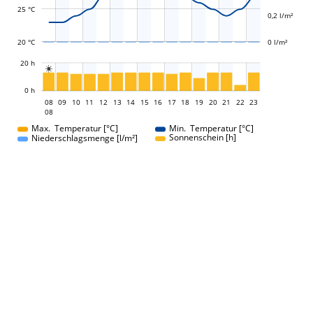
25 °C
0,2 l/m²
20 °C
0 l/m²
L
20 h

L
0 h
08
09
10
11
12
13
14
15
08
16
17
18
19
20
21
22
23
08
08
Max. Temperatur [°C]
Min. Temperatur [°C]
Sonnenschein [h]
Niederschlagsmenge [l/m²]