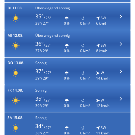
DI 11.08.
Überwiegend sonnig
35°
/ 25°
SW
39°/ 27°
0 %
0 l/m²
6 km/h
MI 12.08.
Überwiegend sonnig
36°
/ 27°
SW
37°/ 29°
0 %
0 l/m²
8 km/h
DO 13.08.
Sonnig
37°
/ 27°
W
39°/ 29°
0 %
0 l/m²
14 km/h
FR 14.08.
Sonnig
35°
/ 27°
W
39°/ 29°
0 %
0 l/m²
12 km/h
SA 15.08.
Sonnig
34°
/ 27°
SW
38°/ 27°
0 %
0 l/m²
11 km/h