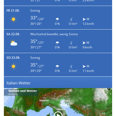
33°/ 27°
0 %
0 l/m²
23 km/h
FR 21.08.
Sonnig
33°
/ 24°
W
36°/ 26°
0 %
0 l/m²
12 km/h
SA 22.08.
Wechselnd bewölkt, wenig Sonne
35°
/ 25°
W
39°/ 27°
0 %
0 l/m²
9 km/h
SO 23.08.
Sonnig
35°
/ 27°
W
39°/ 29°
0 %
0 l/m²
11 km/h
Italien-Wetter