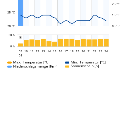
2 l/m²
25 °C
1 l/m²
20 °C
0 l/m²
L
20 h

L
0 h
09
10
11
12
13
14
15
16
09
17
18
19
20
21
22
23
24
08
08
Max. Temperatur [°C]
Min. Temperatur [°C]
Sonnenschein [h]
Niederschlagsmenge [l/m²]