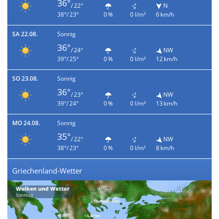
36°
/ 22°
N
38°/ 23°
0 %
0 l/m²
6 km/h
SA 22.08.
Sonnig
36°
/ 24°
NW
39°/ 25°
0 %
0 l/m²
12 km/h
SO 23.08.
Sonnig
36°
/ 23°
NW
39°/ 24°
0 %
0 l/m²
13 km/h
MO 24.08.
Sonnig
35°
/ 22°
NW
38°/ 23°
0 %
0 l/m²
8 km/h
Griechenland-Wetter