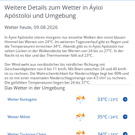
Weitere Details zum Wetter in Áyioi
Apóstoloi und Umgebung
Wetter heute, 09.08.2026
In Áyioi Apóstoloi stören morgens nur einzelne Wolken den sonst blauen
Himmel bei Werten von 24°C. Im weiteren Tagesverlauf gibt es Regen und
die Temperaturen erreichen 34°C. Abends gibt es in Áyioi Apóstoloi nur
selten Lücken in der Wolkendecke bei Werten von 24 bis zu 27°C. In der
Nacht ist es klar und das Thermometer fällt auf 23°C.
Der Wind weht aus nordöstlicher bis nördlicher Richtung mit
Geschwindigkeiten von 6 bis 11 km/h. Mit Böen zwischen 24 und 40 km/h
ist zu rechnen. Die Wahrscheinlichkeit für Niederschläge liegt bei 90% und
es ist mit einer maximalen Niederschlagsmenge von 4.5 l/m² zu rechnen.
Die gefühlten Temperaturen liegen bei 24 bis 37°C.
Das Wetter in der Umgebung
33°C
Wetter Kontogóni
/
23°C
35°C
Wetter Milióti
/
24°C
34°C
Wetter Touloúpa Cháni
/
24°C