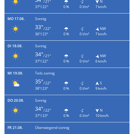
/ 21°
N
37°/ 22°
0 %
0 l/m²
7 km/h
MO 17.08.
Sonnig
33°
/ 22°
NW
36°/ 23°
0 %
0 l/m²
7 km/h
DI 18.08.
Sonnig
34°
/ 21°
NW
37°/ 22°
0 %
0 l/m²
6 km/h
MI 19.08.
Teils sonnig
35°
/ 22°
S
38°/ 23°
0 %
0 l/m²
9 km/h
DO 20.08.
Sonnig
34°
/ 22°
N
37°/ 23°
0 %
0 l/m²
10 km/h
FR 21.08.
Überwiegend sonnig