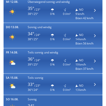
MI 12.08.
Überwiegend sonnig und windig
35°
/ 23°
NO
38°/ 25°
0 %
0 l/m²
9 km/h
Böen 42 km/h
DO 13.08.
Sonnig und windig
34°
/ 24°
NO
38°/ 25°
0 %
0 l/m²
14 km/h
Böen 56 km/h
FR 14.08.
Teils sonnig und windig
36°
/ 24°
NO
39°/ 25°
0 %
0 l/m²
19 km/h
Böen 37 km/h
SA 15.08.
Teils sonnig
33°
/ 23°
NO
36°/ 24°
0 %
0 l/m²
13 km/h
SO 16.08.
Sonnig
34°