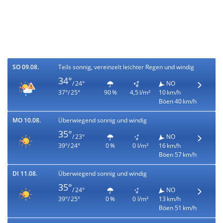
SO 09.08.
Teils sonnig, vereinzelt leichter Regen und windig
34°
/ 24°
NO
37°/ 25°
90 %
4,5 l/m²
10 km/h
Böen 40 km/h
MO 10.08.
Überwiegend sonnig und windig
35°
/ 23°
NO
39°/ 24°
0 %
0 l/m²
16 km/h
Böen 57 km/h
DI 11.08.
Überwiegend sonnig und windig
35°
/ 24°
NO
39°/ 25°
0 %
0 l/m²
13 km/h
Böen 51 km/h