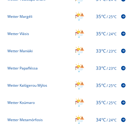
35°C
Wetter Margéli
/
25°C
35°C
Wetter Vlásis
/
24°C
33°C
Wetter Maniáki
/
23°C
33°C
Wetter Papafléssa
/
23°C
35°C
Wetter Kalógerou Mýlos
/
25°C
35°C
Wetter Koúmaro
/
25°C
34°C
Wetter Metamórfosis
/
24°C