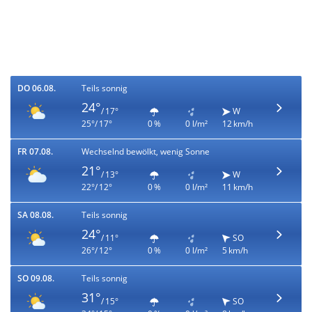
DO 06.08.
Teils sonnig
24°
/ 17°
W
25°/ 17°
0 %
0 l/m²
12 km/h
FR 07.08.
Wechselnd bewölkt, wenig Sonne
21°
/ 13°
W
22°/ 12°
0 %
0 l/m²
11 km/h
SA 08.08.
Teils sonnig
24°
/ 11°
SO
26°/ 12°
0 %
0 l/m²
5 km/h
SO 09.08.
Teils sonnig
31°
/ 15°
SO