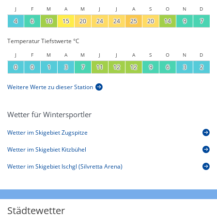
J
F
M
A
M
J
J
A
S
O
N
D
4
6
10
15
20
24
24
25
20
14
9
7
Temperatur Tiefstwerte °C
J
F
M
A
M
J
J
A
S
O
N
D
0
0
1
3
7
11
12
12
9
6
3
2
Weitere Werte zu dieser Station
Wetter für Wintersportler
Wetter im Skigebiet Zugspitze
Wetter im Skigebiet Kitzbühel
Wetter im Skigebiet Ischgl (Silvretta Arena)
Städtewetter