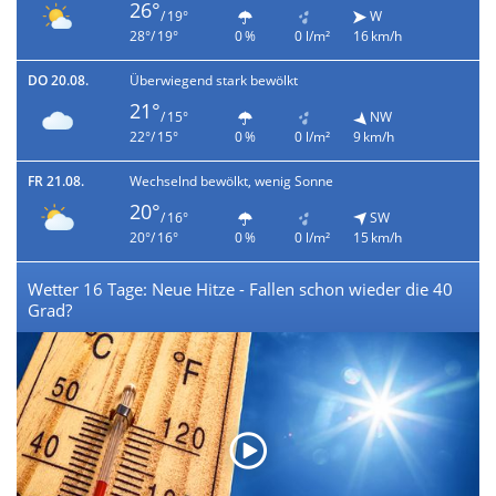
26°
/ 19°
W
28°/ 19°
0 %
0 l/m²
16 km/h
DO 20.08.
Überwiegend stark bewölkt
21°
/ 15°
NW
22°/ 15°
0 %
0 l/m²
9 km/h
FR 21.08.
Wechselnd bewölkt, wenig Sonne
20°
/ 16°
SW
20°/ 16°
0 %
0 l/m²
15 km/h
Wetter 16 Tage: Neue Hitze - Fallen schon wieder die 40
Grad?