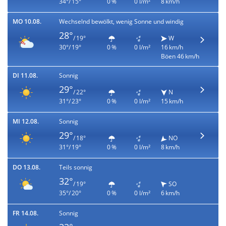
34°/ 15°
0 %
0 l/m²
8 km/h
MO 10.08.
Wechselnd bewölkt, wenig Sonne und windig
28°
/ 19°
W
30°/ 19°
0 %
0 l/m²
16 km/h
Böen 46 km/h
DI 11.08.
Sonnig
29°
/ 22°
N
31°/ 23°
0 %
0 l/m²
15 km/h
MI 12.08.
Sonnig
29°
/ 18°
NO
31°/ 19°
0 %
0 l/m²
8 km/h
DO 13.08.
Teils sonnig
32°
/ 19°
SO
35°/ 20°
0 %
0 l/m²
6 km/h
FR 14.08.
Sonnig