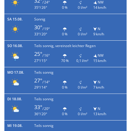
32°
/ 24°
NW
35°/ 26°
0 %
0 l/m²
14 km/h
SA 15.08.
Sonnig
30°
/ 19°
N
33°/ 20°
0 %
0 l/m²
9 km/h
SO 16.08.
Teils sonnig, vereinzelt leichter Regen
25°
/ 16°
NW
27°/ 15°
70 %
0,1 l/m²
15 km/h
MO 17.08.
Teils sonnig
27°
/ 14°
N
29°/ 14°
0 %
0 l/m²
7 km/h
DI 18.08.
Teils sonnig
33°
/ 20°
N
36°/ 20°
0 %
0 l/m²
13 km/h
MI 19.08.
Teils sonnig