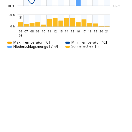
10 °C
0 l/m²
L
20 h

L
0 h
06
07
08
09
10
11
12
13
06
14
15
16
17
18
19
20
21
08
08
Max. Temperatur [°C]
Min. Temperatur [°C]
Sonnenschein [h]
Niederschlagsmenge [l/m²]