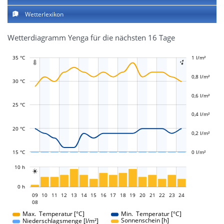
Wetterlexikon
Wetterdiagramm Yenga für die nächsten 16 Tage
35 °C
-0,4 l/m²
-0,2 l/m²
1 l/m²
1,2 l/m²


0,8 l/m²
30 °C
0,6 l/m²
L
L
25 °C
0,4 l/m²
20 °C
0,2 l/m²
15 °C
0 l/m²
L
10 h

L
0 h
09
10
11
12
13
14
15
16
09
17
18
19
20
21
22
23
24
08
08
Max. Temperatur [°C]
Min. Temperatur [°C]
Sonnenschein [h]
Niederschlagsmenge [l/m²]