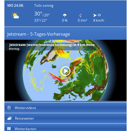
MO 24.08.
Teils sonnig
30°
/ 20°
W
33°/ 22°
0 %
0 l/m²
8 km/h
Jetstream - 5-Tages-Vorhersage
Wettervideos
Reisewetter
Wetterkarten