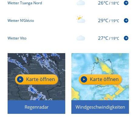
26°C
Wetter Tsanga Nord
/
18°C
29°C
Wetter N’Glézio
/
19°C
27°C
Wetter Vito
/
19°C
Karte öffnen
Karte öffnen
Regenradar
Windgeschwindigkeiten