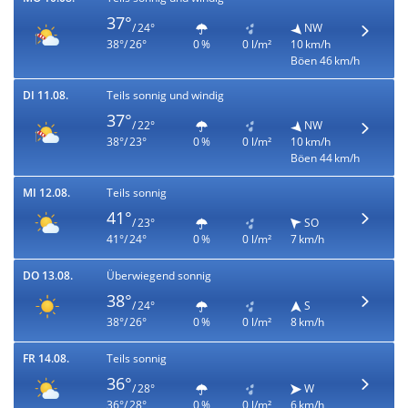
37°
/ 24°
NW
38°/ 26°
0 %
0 l/m²
10 km/h
Böen 46 km/h
DI 11.08.
Teils sonnig und windig
37°
/ 22°
NW
38°/ 23°
0 %
0 l/m²
10 km/h
Böen 44 km/h
MI 12.08.
Teils sonnig
41°
/ 23°
SO
41°/ 24°
0 %
0 l/m²
7 km/h
DO 13.08.
Überwiegend sonnig
38°
/ 24°
S
38°/ 26°
0 %
0 l/m²
8 km/h
FR 14.08.
Teils sonnig
36°
/ 28°
W
36°/ 28°
0 %
0 l/m²
6 km/h