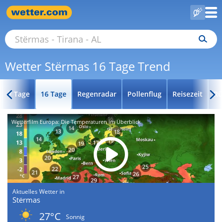
Wetter Stërmas 16 Tage Trend
7 Tage
16 Tage
Regenradar
Pollenflug
Reisezeit
Rü
Wetterfilm Europa: Die Temperaturen im Überblick
Aktuelles Wetter in
Stërmas
27°C
Sonnig