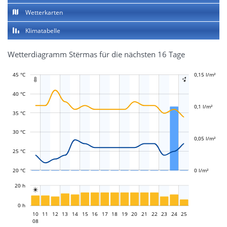
Wetterkarten
Klimatabelle
Wetterdiagramm Stërmas für die nächsten 16 Tage
45 °C
-0,04 l/m²
-0,02 l/m²
0,2 l/m²
0,15 l/m²
-0,05 l/m²
-0,1 l/m²


40 °C
0,1 l/m²
35 °C
L
0,02 l/m²
30 °C
0,05 l/m²
25 °C
20 °C
0 l/m²
L
20 h

L
0 h
10
11
12
13
14
15
16
17
10
18
19
20
21
22
23
24
25
08
08