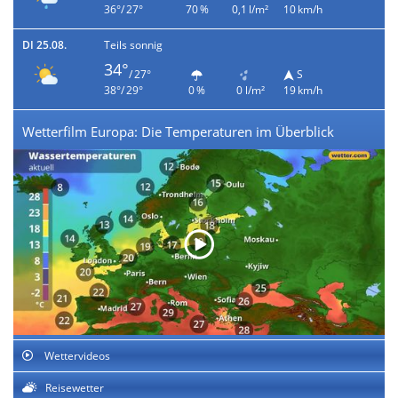
36°/ 27°
70 %
0,1 l/m²
10 km/h
DI 25.08.
Teils sonnig
34°
/ 27°
S
38°/ 29°
0 %
0 l/m²
19 km/h
Wetterfilm Europa: Die Temperaturen im Überblick
Wettervideos
Reisewetter