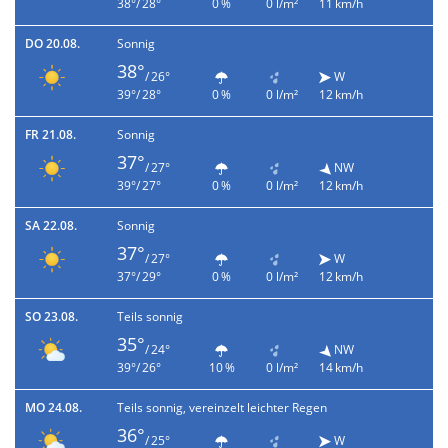
38°/ 28°
0 %
0 l/m²
11 km/h
DO 20.08.
Sonnig
38°
/ 26°
W
39°/ 28°
0 %
0 l/m²
12 km/h
FR 21.08.
Sonnig
37°
/ 27°
NW
39°/ 27°
0 %
0 l/m²
12 km/h
SA 22.08.
Sonnig
37°
/ 27°
W
37°/ 29°
0 %
0 l/m²
12 km/h
SO 23.08.
Teils sonnig
35°
/ 24°
NW
39°/ 26°
10 %
0 l/m²
14 km/h
MO 24.08.
Teils sonnig, vereinzelt leichter Regen
36°
/ 25°
W