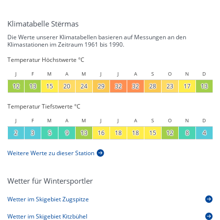
Klimatabelle Stërmas
Die Werte unserer Klimatabellen basieren auf Messungen an den
Klimastationen im Zeitraum 1961 bis 1990.
Temperatur Höchstwerte °C
J
F
M
A
M
J
J
A
S
O
N
D
12
13
15
20
24
29
32
32
28
23
17
13
Temperatur Tiefstwerte °C
J
F
M
A
M
J
J
A
S
O
N
D
2
3
5
9
13
16
18
18
15
12
8
4
Weitere Werte zu dieser Station
Wetter für Wintersportler
Wetter im Skigebiet Zugspitze
Wetter im Skigebiet Kitzbühel