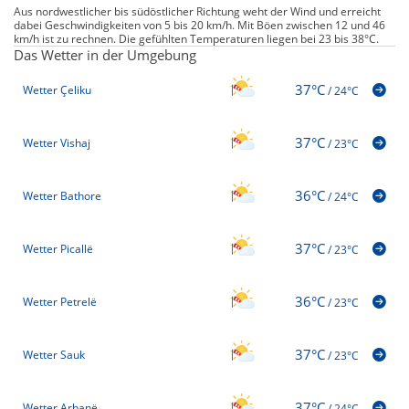
Aus nordwestlicher bis südöstlicher Richtung weht der Wind und erreicht
dabei Geschwindigkeiten von 5 bis 20 km/h. Mit Böen zwischen 12 und 46
km/h ist zu rechnen. Die gefühlten Temperaturen liegen bei 23 bis 38°C.
Das Wetter in der Umgebung
37°C
Wetter Çeliku
/
24°C
37°C
Wetter Vishaj
/
23°C
36°C
Wetter Bathore
/
24°C
37°C
Wetter Picallë
/
23°C
36°C
Wetter Petrelë
/
23°C
37°C
Wetter Sauk
/
23°C
37°C
Wetter Arbanë
/
24°C