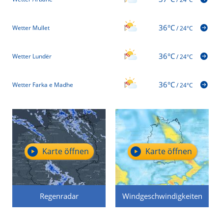
36°C
Wetter Mullet
/
24°C
36°C
Wetter Lundër
/
24°C
36°C
Wetter Farka e Madhe
/
24°C
Karte öffnen
Karte öffnen
Regenradar
Windgeschwindigkeiten