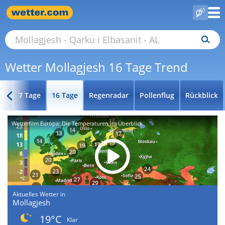
Wetter Mollagjesh 16 Tage Trend
de
7 Tage
16 Tage
Regenradar
Pollenflug
Rückblick
Wetterfilm Europa: Die Temperaturen im Überblick
Aktuelles Wetter in
Mollagjesh
19°C
Klar