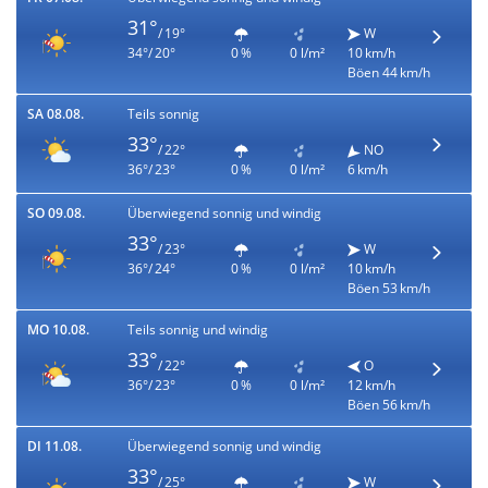
31°
/ 19°
W
34°/ 20°
0 %
0 l/m²
10 km/h
Böen 44 km/h
SA 08.08.
Teils sonnig
33°
/ 22°
NO
36°/ 23°
0 %
0 l/m²
6 km/h
SO 09.08.
Überwiegend sonnig und windig
33°
/ 23°
W
36°/ 24°
0 %
0 l/m²
10 km/h
Böen 53 km/h
MO 10.08.
Teils sonnig und windig
33°
/ 22°
O
36°/ 23°
0 %
0 l/m²
12 km/h
Böen 56 km/h
DI 11.08.
Überwiegend sonnig und windig
33°
/ 25°
W