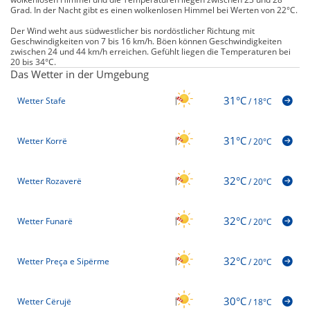
Grad. In der Nacht gibt es einen wolkenlosen Himmel bei Werten von 22°C.
Der Wind weht aus südwestlicher bis nordöstlicher Richtung mit
Geschwindigkeiten von 7 bis 16 km/h. Böen können Geschwindigkeiten
zwischen 24 und 44 km/h erreichen. Gefühlt liegen die Temperaturen bei
20 bis 34°C.
Das Wetter in der Umgebung
31°C
Wetter Stafe
/
18°C
31°C
Wetter Korrë
/
20°C
32°C
Wetter Rozaverë
/
20°C
32°C
Wetter Funarë
/
20°C
32°C
Wetter Preça e Sipërme
/
20°C
30°C
Wetter Cërujë
/
18°C