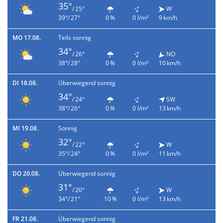
35°
/ 25°
W
39°/ 27°
0 %
0 l/m²
9 km/h
MO 17.08.
Teils sonnig
34°
/ 26°
NO
38°/ 28°
0 %
0 l/m²
10 km/h
DI 18.08.
Überwiegend sonnig
34°
/ 24°
SW
38°/ 26°
0 %
0 l/m²
13 km/h
MI 19.08.
Sonnig
32°
/ 22°
W
35°/ 24°
0 %
0 l/m²
11 km/h
DO 20.08.
Überwiegend sonnig
31°
/ 20°
W
34°/ 21°
10 %
0 l/m²
13 km/h
FR 21.08.
Überwiegend sonnig