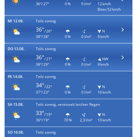
36°/ 27°
0 %
0 l/m²
12 km/h
Böen 52 km/h
MI 12.08.
Teils sonnig
36°
/ 26°
N
38°/ 28°
0 %
0 l/m²
9 km/h
DO 13.08.
Teils sonnig
36°
/ 27°
NW
38°/ 29°
0 %
0 l/m²
9 km/h
FR 14.08.
Teils sonnig
34°
/ 22°
N
37°/ 23°
0 %
0 l/m²
10 km/h
SA 15.08.
Teils sonnig, vereinzelt leichter Regen
33°
/ 19°
N
36°/ 19°
70 %
2,3 l/m²
10 km/h
SO 16.08.
Teils sonnig