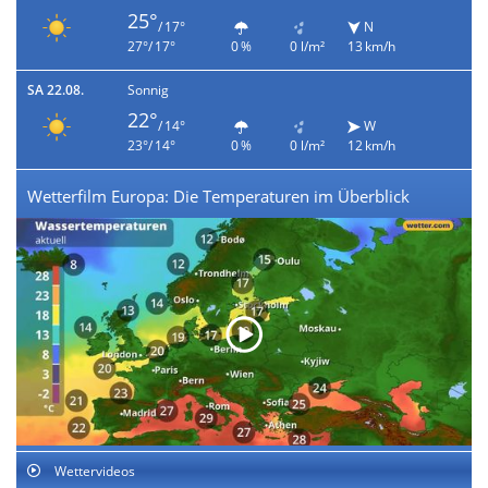
25°
/ 17°
N
27°/ 17°
0 %
0 l/m²
13 km/h
SA 22.08.
Sonnig
22°
/ 14°
W
23°/ 14°
0 %
0 l/m²
12 km/h
Wetterfilm Europa: Die Temperaturen im Überblick
Wettervideos