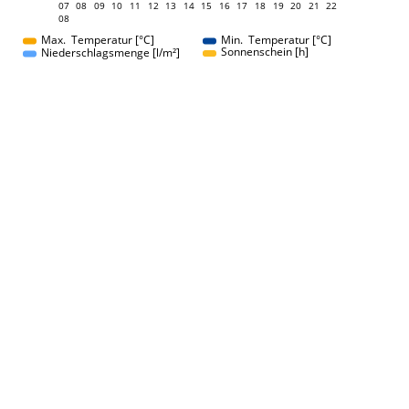
07
08
09
10
11
12
13
14
07
15
16
17
18
19
20
21
22
08
08
Max. Temperatur [°C]
Min. Temperatur [°C]
Sonnenschein [h]
Niederschlagsmenge [l/m²]