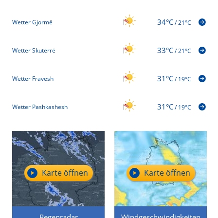
34°C
Wetter Gjormë
/
21°C
33°C
Wetter Skutërrë
/
21°C
31°C
Wetter Fravesh
/
19°C
31°C
Wetter Pashkashesh
/
19°C
Karte öffnen
Karte öffnen
Regenradar
Windgeschwindigkeiten