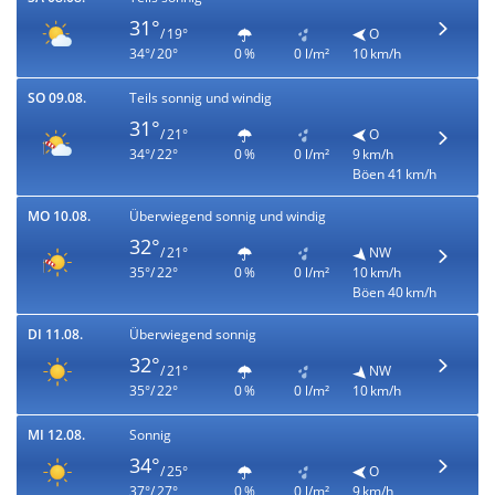
31°
/ 19°
O
34°/ 20°
0 %
0 l/m²
10 km/h
SO 09.08.
Teils sonnig und windig
31°
/ 21°
O
34°/ 22°
0 %
0 l/m²
9 km/h
Böen 41 km/h
MO 10.08.
Überwiegend sonnig und windig
32°
/ 21°
NW
35°/ 22°
0 %
0 l/m²
10 km/h
Böen 40 km/h
DI 11.08.
Überwiegend sonnig
32°
/ 21°
NW
35°/ 22°
0 %
0 l/m²
10 km/h
MI 12.08.
Sonnig
34°
/ 25°
O
37°/ 27°
0 %
0 l/m²
9 km/h