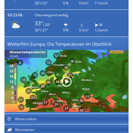
36°/ 22°
0 %
0 l/m²
11 km/h
SO 23.08.
Überwiegend wolkig
33°
/ 20°
W
36°/ 21°
0 %
0 l/m²
12 km/h
Wetterfilm Europa: Die Temperaturen im Überblick
Wettervideos
Reisewetter