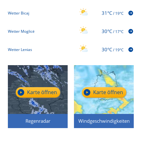
31°C
Wetter Bicaj
/
19°C
30°C
Wetter Moglicë
/
17°C
30°C
Wetter Lenias
/
19°C
Karte öffnen
Karte öffnen
Regenradar
Windgeschwindigkeiten