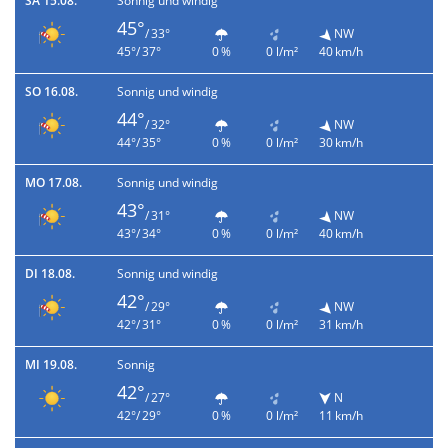
SA 15.08.
Sonnig und windig
45°
/ 33°
NW
45°/ 37°
0 %
0 l/m²
40 km/h
SO 16.08.
Sonnig und windig
44°
/ 32°
NW
44°/ 35°
0 %
0 l/m²
30 km/h
MO 17.08.
Sonnig und windig
43°
/ 31°
NW
43°/ 34°
0 %
0 l/m²
40 km/h
DI 18.08.
Sonnig und windig
42°
/ 29°
NW
42°/ 31°
0 %
0 l/m²
31 km/h
MI 19.08.
Sonnig
42°
/ 27°
N
42°/ 29°
0 %
0 l/m²
11 km/h