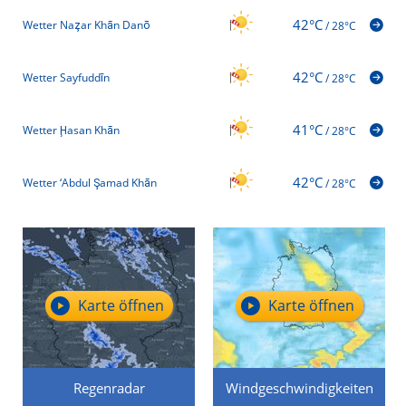
42°C
Wetter Naz̧ar Khān Danō
/
28°C
42°C
Wetter Sayfuddīn
/
28°C
41°C
Wetter Ḩasan Khān
/
28°C
42°C
Wetter ‘Abdul Şamad Khān
/
28°C
Karte öffnen
Karte öffnen
Regenradar
Windgeschwindigkeiten