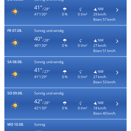
41°
/ 28°
NW
41°/ 30°
0 %
0 l/m²
29 km/h
Böen 57 km/h
FR 07.08.
Sonnig und windig
40°
/ 28°
NW
40°/ 30°
0 %
0 l/m²
27 km/h
Böen 51 km/h
SA 08.08.
Sonnig und windig
41°
/ 27°
NW
41°/ 29°
0 %
0 l/m²
27 km/h
Böen 53 km/h
SO 09.08.
Sonnig und windig
42°
/ 28°
NW
42°/ 30°
0 %
0 l/m²
18 km/h
Böen 40 km/h
MO 10.08.
Sonnig