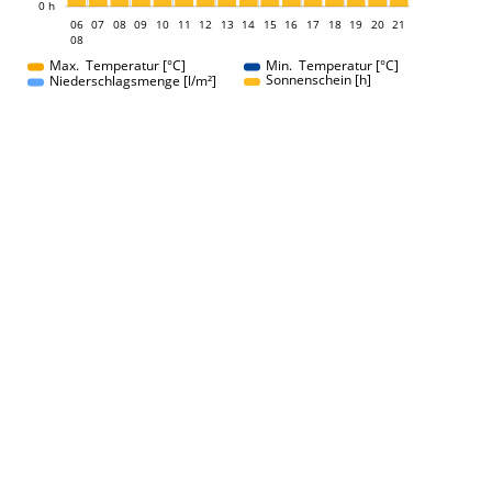
0 h
06
07
08
09
10
11
12
13
06
14
15
16
17
18
19
20
21
08
08
Max. Temperatur [°C]
Min. Temperatur [°C]
Sonnenschein [h]
Niederschlagsmenge [l/m²]