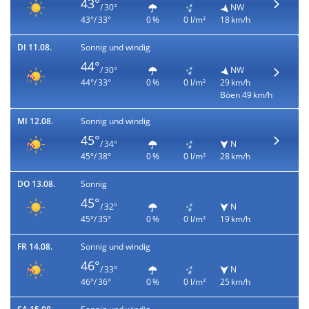
43°
/ 30°
NW
43°/ 33°
0 %
0 l/m²
18 km/h
DI 11.08.
Sonnig und windig
44°
/ 30°
NW
44°/ 33°
0 %
0 l/m²
29 km/h
Böen 49 km/h
MI 12.08.
Sonnig und windig
45°
/ 34°
N
45°/ 38°
0 %
0 l/m²
28 km/h
DO 13.08.
Sonnig
45°
/ 32°
N
45°/ 35°
0 %
0 l/m²
19 km/h
FR 14.08.
Sonnig und windig
46°
/ 33°
N
46°/ 36°
0 %
0 l/m²
25 km/h