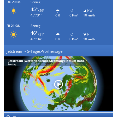
DO 20.08.
Sonnig
45°
/ 29°
NW
45°/ 31°
0 %
0 l/m²
10 km/h
FR 21.08.
Sonnig
46°
/ 31°
N
46°/ 34°
0 %
0 l/m²
18 km/h
Jetstream - 5-Tages-Vorhersage