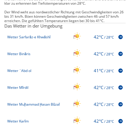
klar zu erkennen bei Tiefsttemperaturen von 28°C.
Der Wind weht aus nordwestlicher Richtung mit Geschwindigkeiten von 26
bis 31 km/h. Böen können Geschwindigkeiten zwischen 46 und 57 km/h
erreichen. Die gefühlten Temperaturen liegen bei 30 bis 41°C.
Das Wetter in der Umgebung
42°C
Wetter Sarfarāz-e Khwāshī
/
28°C
42°C
Wetter Bināris
/
28°C
41°C
Wetter `Abd ol
/
28°C
42°C
Wetter Mīrdil
/
28°C
42°C
Wetter Muḩammad Ḩasan Būzaī
/
28°C
42°C
Wetter Karīm
/
28°C