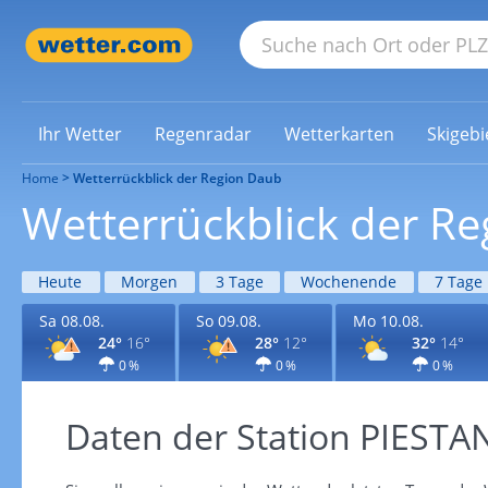
Ihr Wetter
Regenradar
Wetterkarten
Skigebi
Home
Wetterrückblick der Region Daub
Wetterrückblick der R
Heute
Morgen
3 Tage
Wochenende
7 Tage
Sa 08.08.
So 09.08.
Mo 10.08.
24°
16°
28°
12°
32°
14°
0 %
0 %
0 %
Daten der Station PIESTA