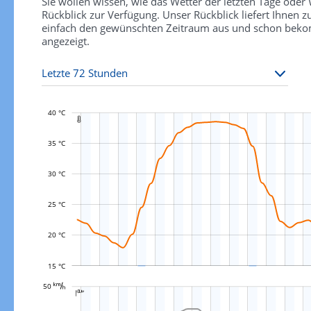
Sie wollen wissen, wie das Wetter der letzten Tage ode
Rückblick zur Verfügung. Unser Rückblick liefert Ihnen
einfach den gewünschten Zeitraum aus und schon bekomm
angezeigt.
40 °C

35 °C
30 °C
L
25 °C
20 °C
15 °C
L




























































































































50 

L