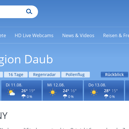
ete
HD Live Webcams
News & Videos
Reisen & Fre
egion Daub
16 Tage
Regenradar
Pollenflug
Rückblick
Di 11.08.
Mi 12.08.
Do 13.08.
26°
19°
24°
16°
28°
15°
0 %
0 %
0 %
NY