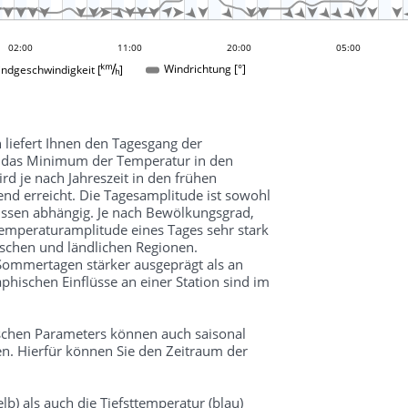




























02:00
14:00
11:00
20:00
05:00
ndgeschwindigkeit []
Windrichtung [°]
 liefert Ihnen den Tagesgang der
d das Minimum der Temperatur in den
 je nach Jahreszeit in den frühen
d erreicht. Die Tagesamplitude ist sowohl
üssen abhängig. Je nach Bewölkungsgrad,
mperaturamplitude eines Tages sehr stark
schen und ländlichen Regionen.
 Sommertagen stärker ausgeprägt als an
hischen Einflüsse an einer Station sind im
schen Parameters können auch saisonal
n. Hierfür können Sie den Zeitraum der
lb) als auch die Tiefsttemperatur (blau)