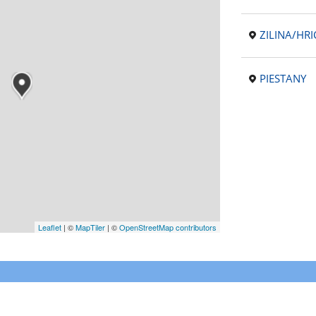
ZILINA/HR
PIESTANY
Leaflet
|
©
MapTiler
| ©
OpenStreetMap contributors