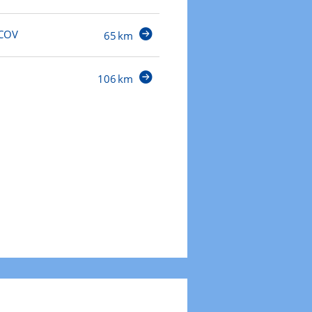
ICOV
65 km
106 km