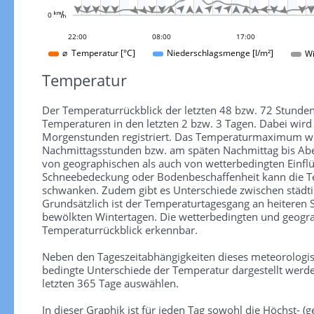























0 
09:00
19:00
05:00
15:00
01:00
11:00
21:00
22:00
08:00
17:00
Wi
⌀ Temperatur [°C]
Niederschlagsmenge [l/m²]
Temperatur
Der Temperaturrückblick der letzten 48 bzw. 72 Stunden
Temperaturen in den letzten 2 bzw. 3 Tagen. Dabei wir
Morgenstunden registriert. Das Temperaturmaximum wird
Nachmittagsstunden bzw. am späten Nachmittag bis Aben
von geographischen als auch von wetterbedingten Einfl
Schneebedeckung oder Bodenbeschaffenheit kann die Te
schwanken. Zudem gibt es Unterschiede zwischen städti
Grundsätzlich ist der Temperaturtagesgang an heiteren
bewölkten Wintertagen. Die wetterbedingten und geograp
Temperaturrückblick erkennbar.
Neben den Tageszeitabhängigkeiten dieses meteorologi
bedingte Unterschiede der Temperatur dargestellt werde
letzten 365 Tage auswählen.
In dieser Graphik ist für jeden Tag sowohl die Höchst- (ge