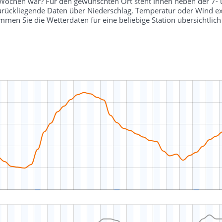
r Wochen war? Für den gewünschten Ort steht Ihnen neben der 7-
 zurückliegende Daten über Niederschlag, Temperatur oder Wind ex
en Sie die Wetterdaten für eine beliebige Station übersichtli