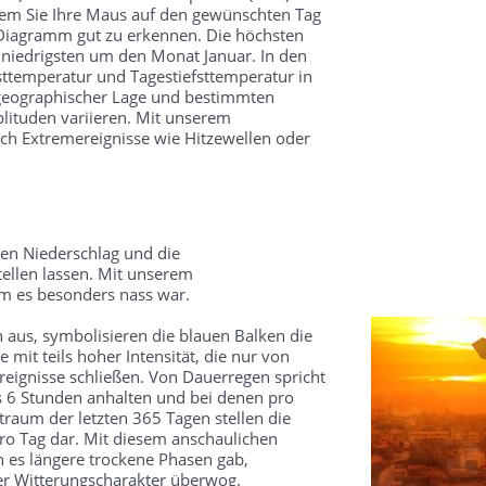
dem Sie Ihre Maus auf den gewünschten Tag
 Diagramm gut zu erkennen. Die höchsten
 niedrigsten um den Monat Januar. In den
ttemperatur und Tagestiefsttemperatur in
 geographischer Lage und bestimmten
ituden variieren. Mit unserem
ch Extremereignisse wie Hitzewellen oder
en Niederschlag und die
ellen lassen. Mit unserem
um es besonders nass war.
 aus, symbolisieren die blauen Balken die
mit teils hoher Intensität, die nur von
reignisse schließen. Von Dauerregen spricht
s 6 Stunden anhalten und bei denen pro
traum der letzten 365 Tagen stellen die
o Tag dar. Mit diesem anschaulichen
 es längere trockene Phasen gab,
ter Witterungscharakter überwog.