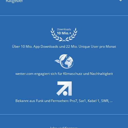
Ratgeber
Biowetter
Glätteindex
Reiseziel Finder
Erkältungswetter
Klima & Umwelt
Über 10 Mio. App Downloads und 22 Mio. Unique User pro Monat
wetter.com engagiert sich für Klimaschutz und Nachhaltigkeit
Bekannt aus Funk und Fernsehen: Pro7, Sat1, Kabel 1, SWR, ...