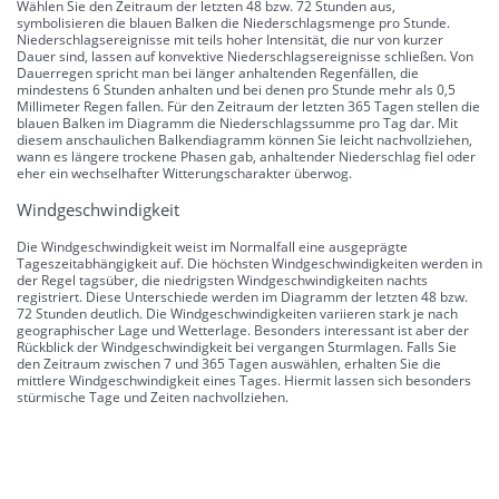
Wählen Sie den Zeitraum der letzten 48 bzw. 72 Stunden aus,
symbolisieren die blauen Balken die Niederschlagsmenge pro Stunde.
Niederschlagsereignisse mit teils hoher Intensität, die nur von kurzer
Dauer sind, lassen auf konvektive Niederschlagsereignisse schließen. Von
Dauerregen spricht man bei länger anhaltenden Regenfällen, die
mindestens 6 Stunden anhalten und bei denen pro Stunde mehr als 0,5
Millimeter Regen fallen. Für den Zeitraum der letzten 365 Tagen stellen die
blauen Balken im Diagramm die Niederschlagssumme pro Tag dar. Mit
diesem anschaulichen Balkendiagramm können Sie leicht nachvollziehen,
wann es längere trockene Phasen gab, anhaltender Niederschlag fiel oder
eher ein wechselhafter Witterungscharakter überwog.
Windgeschwindigkeit
Die Windgeschwindigkeit weist im Normalfall eine ausgeprägte
Tageszeitabhängigkeit auf. Die höchsten Windgeschwindigkeiten werden in
der Regel tagsüber, die niedrigsten Windgeschwindigkeiten nachts
registriert. Diese Unterschiede werden im Diagramm der letzten 48 bzw.
72 Stunden deutlich. Die Windgeschwindigkeiten variieren stark je nach
geographischer Lage und Wetterlage. Besonders interessant ist aber der
Rückblick der Windgeschwindigkeit bei vergangen Sturmlagen. Falls Sie
den Zeitraum zwischen 7 und 365 Tagen auswählen, erhalten Sie die
mittlere Windgeschwindigkeit eines Tages. Hiermit lassen sich besonders
stürmische Tage und Zeiten nachvollziehen.