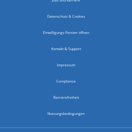
Jobs und Karriere
Datenschutz & Cookies
Einwilligungs-Fenster öffnen
Kontakt & Support
Impressum
Compliance
Barrierefreiheit
Nutzungsbedingungen