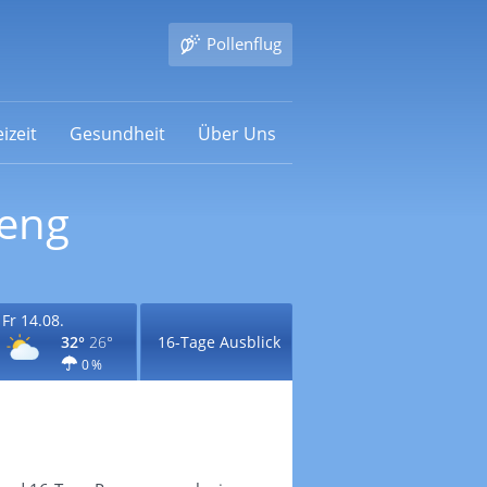
Pollenflug
izeit
Gesundheit
Über Uns
ueng
Fr 14.08.
32°
26°
16-Tage Ausblick
0 %