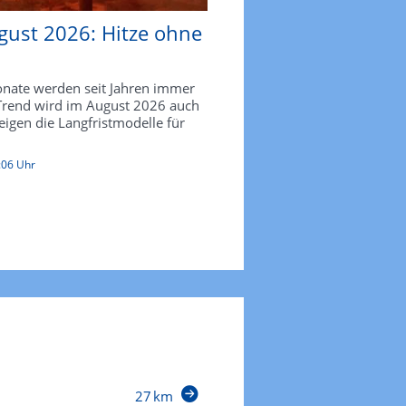
gust 2026: Hitze ohne
ate werden seit Jahren immer
 Trend wird im August 2026 auch
zeigen die Langfristmodelle für
:06 Uhr
27 km