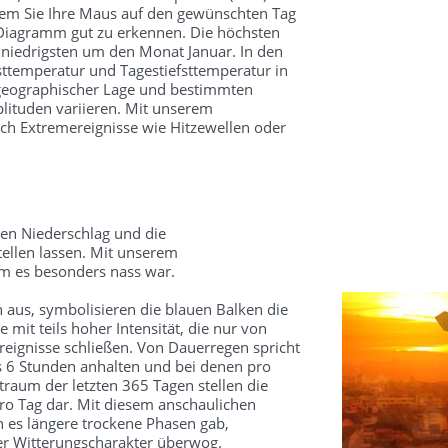
dem Sie Ihre Maus auf den gewünschten Tag
 Diagramm gut zu erkennen. Die höchsten
 niedrigsten um den Monat Januar. In den
ttemperatur und Tagestiefsttemperatur in
 geographischer Lage und bestimmten
ituden variieren. Mit unserem
ch Extremereignisse wie Hitzewellen oder
en Niederschlag und die
ellen lassen. Mit unserem
um es besonders nass war.
 aus, symbolisieren die blauen Balken die
mit teils hoher Intensität, die nur von
reignisse schließen. Von Dauerregen spricht
s 6 Stunden anhalten und bei denen pro
traum der letzten 365 Tagen stellen die
o Tag dar. Mit diesem anschaulichen
 es längere trockene Phasen gab,
ter Witterungscharakter überwog.