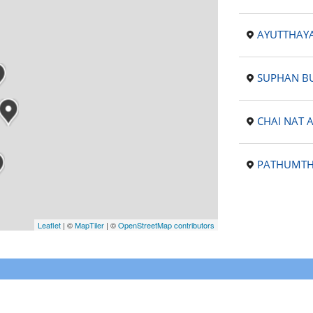
AYUTTHAY
SUPHAN BU
CHAI NAT 
PATHUMTH
Leaflet
|
©
MapTiler
| ©
OpenStreetMap contributors