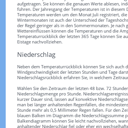
aufgetragen. Sie können die genauen Werte ablesen, in
führen. Der Jahresgang der Temperaturen ist in diesem
Temperaturen werden um den Monat Juli registriert, die
Wintermonaten ist auch der Unterschied der Tageshöchs
der Regel geringer als in den Sommermonaten. Je nach
Wettereinflüssen können die Temperaturen und die Ampl
Temperaturrückblick der letzten 365 Tage können Sie au
Eistage nachvollziehen.
Niederschlag
Neben dem Temperaturrückblick können Sie sich auch d
Windgeschwindigkeit der letzten Stunden und Tage darst
Niederschlagsrückblick erfahren Sie, in welchem Zeitra
Wählen Sie den Zeitraum der letzten 48 bzw. 72 Stunden
Niederschlagsmenge pro Stunde. Niederschlagsereignisse 
kurzer Dauer sind, lassen auf konvektive Niederschlagse
man bei länger anhaltenden Regenfällen, die mindesten
Stunde mehr als 0,5 Millimeter Regen fallen. Für den Zei
blauen Balken im Diagramm die Niederschlagssumme pr
Balkendiagramm können Sie leicht nachvollziehen, wann
anhaltender Niederschlag fiel oder eher ein wechselhaf