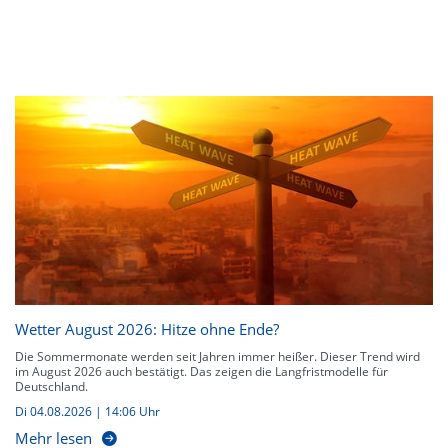
Wetter August 2026: Hitze ohne Ende?
Die Sommermonate werden seit Jahren immer heißer. Dieser Trend wird
im August 2026 auch bestätigt. Das zeigen die Langfristmodelle für
Deutschland.
Di 04.08.2026 | 14:06 Uhr
Mehr lesen