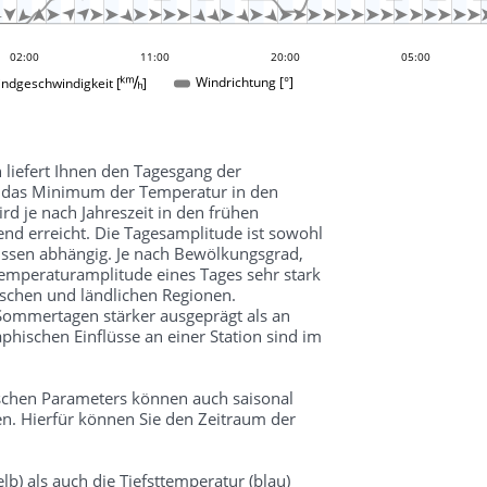


































02:00
14:00
11:00
20:00
05:00
ndgeschwindigkeit []
Windrichtung [°]
 liefert Ihnen den Tagesgang der
d das Minimum der Temperatur in den
 je nach Jahreszeit in den frühen
d erreicht. Die Tagesamplitude ist sowohl
üssen abhängig. Je nach Bewölkungsgrad,
mperaturamplitude eines Tages sehr stark
schen und ländlichen Regionen.
 Sommertagen stärker ausgeprägt als an
hischen Einflüsse an einer Station sind im
schen Parameters können auch saisonal
n. Hierfür können Sie den Zeitraum der
lb) als auch die Tiefsttemperatur (blau)