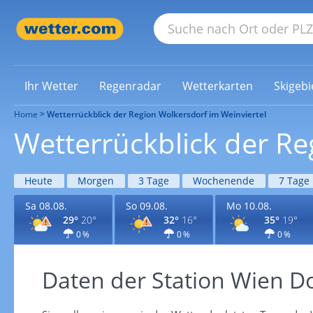
Ihr Wetter
Regenradar
Wetterkarten
Skigebi
Home
Wetterrückblick der Region Wolkersdorf im Weinviertel
Wetterrückblick der Re
Heute
Morgen
3 Tage
Wochenende
7 Tage
Sa 08.08.
So 09.08.
Mo 10.08.
29°
20°
32°
16°
35°
19°
0 %
0 %
0 %
Daten der Station Wien D