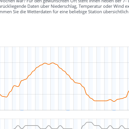
r Wochen war? Für den gewünschten Ort steht Ihnen neben der 7-
 zurückliegende Daten über Niederschlag, Temperatur oder Wind ex
en Sie die Wetterdaten für eine beliebige Station übersichtli