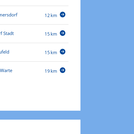
mersdorf
12 km
f Stadt
15 km
feld
15 km
 Warte
19 km