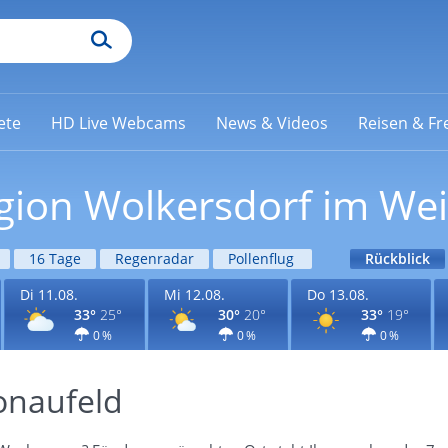
ete
HD Live Webcams
News & Videos
Reisen & Fre
gion Wolkersdorf im Wei
16 Tage
Regenradar
Pollenflug
Rückblick
Di 11.08.
Mi 12.08.
Do 13.08.
33°
25°
30°
20°
33°
19°
0 %
0 %
0 %
onaufeld