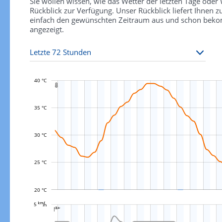
Sie wollen wissen, wie das Wetter der letzten Tage ode
Rückblick zur Verfügung. Unser Rückblick liefert Ihnen
einfach den gewünschten Zeitraum aus und schon bekomm
angezeigt.
40 °C

35 °C
L
30 °C
25 °C
20 °C
L
5 

L