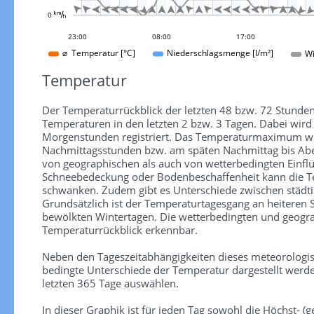

























0 
09:00
19:00
05:00
15:00
01:00
11:00
21:00
23:00
08:00
17:00
Wi
⌀ Temperatur [°C]
Niederschlagsmenge [l/m²]
Temperatur
Der Temperaturrückblick der letzten 48 bzw. 72 Stunden
Temperaturen in den letzten 2 bzw. 3 Tagen. Dabei wir
Morgenstunden registriert. Das Temperaturmaximum wird
Nachmittagsstunden bzw. am späten Nachmittag bis Aben
von geographischen als auch von wetterbedingten Einfl
Schneebedeckung oder Bodenbeschaffenheit kann die Te
schwanken. Zudem gibt es Unterschiede zwischen städti
Grundsätzlich ist der Temperaturtagesgang an heiteren
bewölkten Wintertagen. Die wetterbedingten und geograp
Temperaturrückblick erkennbar.
Neben den Tageszeitabhängigkeiten dieses meteorologi
bedingte Unterschiede der Temperatur dargestellt werde
letzten 365 Tage auswählen.
In dieser Graphik ist für jeden Tag sowohl die Höchst- (ge