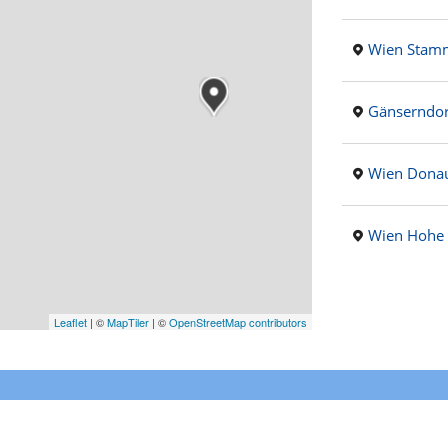
Wien Stam
Gänserndor
Wien Donau
Wien Hohe
Leaflet
|
©
MapTiler
| ©
OpenStreetMap contributors