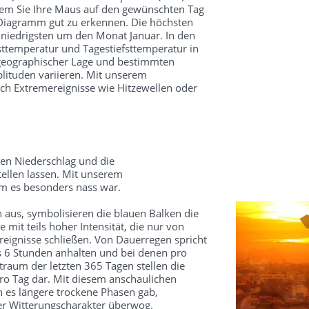
dem Sie Ihre Maus auf den gewünschten Tag
 Diagramm gut zu erkennen. Die höchsten
 niedrigsten um den Monat Januar. In den
ttemperatur und Tagestiefsttemperatur in
 geographischer Lage und bestimmten
ituden variieren. Mit unserem
ch Extremereignisse wie Hitzewellen oder
en Niederschlag und die
ellen lassen. Mit unserem
um es besonders nass war.
 aus, symbolisieren die blauen Balken die
mit teils hoher Intensität, die nur von
reignisse schließen. Von Dauerregen spricht
s 6 Stunden anhalten und bei denen pro
traum der letzten 365 Tagen stellen die
o Tag dar. Mit diesem anschaulichen
 es längere trockene Phasen gab,
ter Witterungscharakter überwog.