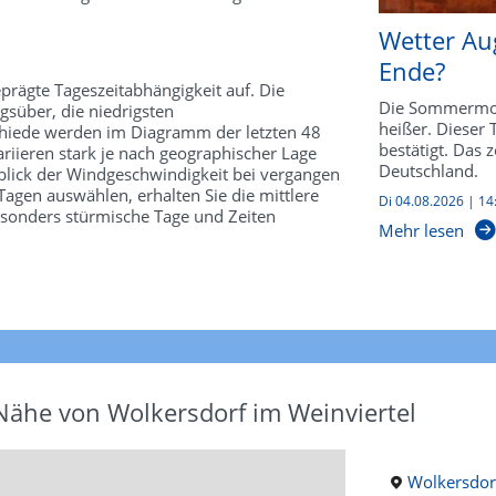
Wetter Au
Ende?
prägte Tageszeitabhängigkeit auf. Die
Die Sommermon
süber, die niedrigsten
heißer. Dieser
schiede werden im Diagramm der letzten 48
bestätigt. Das 
riieren stark je nach geographischer Lage
Deutschland.
kblick der Windgeschwindigkeit bei vergangen
agen auswählen, erhalten Sie die mittlere
Di 04.08.2026 | 14
esonders stürmische Tage und Zeiten
Mehr lesen
Nähe von Wolkersdorf im Weinviertel
Wolkersdor