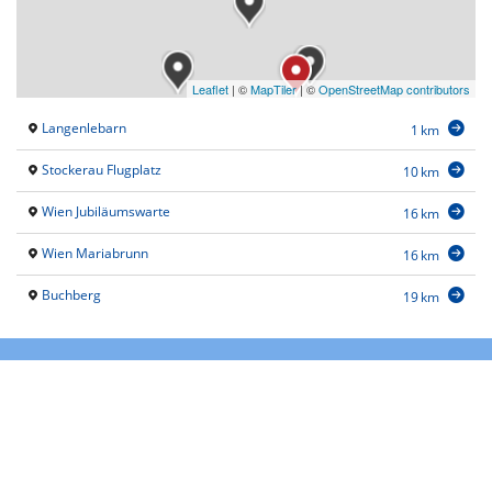
Leaflet
|
©
MapTiler
| ©
OpenStreetMap contributors
Langenlebarn
1 km
Stockerau Flugplatz
10 km
Wien Jubiläumswarte
16 km
Wien Mariabrunn
16 km
Buchberg
19 km