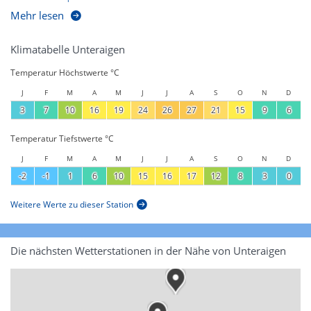
Mehr lesen
Klimatabelle Unteraigen
Temperatur Höchstwerte °C
J
F
M
A
M
J
J
A
S
O
N
D
3
7
10
16
19
24
26
27
21
15
9
6
Temperatur Tiefstwerte °C
J
F
M
A
M
J
J
A
S
O
N
D
-2
-1
1
6
10
15
16
17
12
8
3
0
Weitere Werte zu dieser Station
Die nächsten Wetterstationen in der Nähe von Unteraigen