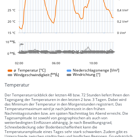
L
L
25 °C
0,4 l/m²
20 °C
0,2 l/m²
15 °C
0 l/m²
L
10 
-10 °
-5 °
5 °
10 °
15 °
20 °
25 °
30 °
100 °
50 °
-50 °
-100 °

L
L








































































0 
0 °
23:00
20:00
17:00
07:00
12:00
02:00
06:00
10:00
10:00
⌀ Temperatur [°C]
Niederschlagsmenge [l/m²]
Windgeschwindigkeit []
Windrichtung [°]
Temperatur
Der Temperaturrückblick der letzten 48 bzw. 72 Stunden liefert Ihnen den
Tagesgang der Temperaturen in den letzten 2 bzw. 3 Tagen. Dabei wird
das Minimum der Temperatur in den Morgenstunden registriert. Das
Temperaturmaximum wird je nach Jahreszeit in den frühen
Nachmittagsstunden bzw. am späten Nachmittag bis Abend erreicht. Die
Tagesamplitude ist sowohl von geographischen als auch von
wetterbedingten Einflüssen abhängig. Je nach Bewölkungsgrad,
Schneebedeckung oder Bodenbeschaffenheit kann die
Temperaturamplitude eines Tages sehr stark schwanken. Zudem gibt es
Unterschiede zwischen städtischen und ländlichen Regionen. Grundsätzlich