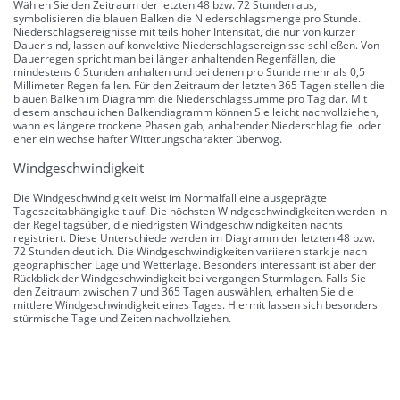
Wählen Sie den Zeitraum der letzten 48 bzw. 72 Stunden aus,
symbolisieren die blauen Balken die Niederschlagsmenge pro Stunde.
Niederschlagsereignisse mit teils hoher Intensität, die nur von kurzer
Dauer sind, lassen auf konvektive Niederschlagsereignisse schließen. Von
Dauerregen spricht man bei länger anhaltenden Regenfällen, die
mindestens 6 Stunden anhalten und bei denen pro Stunde mehr als 0,5
Millimeter Regen fallen. Für den Zeitraum der letzten 365 Tagen stellen die
blauen Balken im Diagramm die Niederschlagssumme pro Tag dar. Mit
diesem anschaulichen Balkendiagramm können Sie leicht nachvollziehen,
wann es längere trockene Phasen gab, anhaltender Niederschlag fiel oder
eher ein wechselhafter Witterungscharakter überwog.
Windgeschwindigkeit
Die Windgeschwindigkeit weist im Normalfall eine ausgeprägte
Tageszeitabhängigkeit auf. Die höchsten Windgeschwindigkeiten werden in
der Regel tagsüber, die niedrigsten Windgeschwindigkeiten nachts
registriert. Diese Unterschiede werden im Diagramm der letzten 48 bzw.
72 Stunden deutlich. Die Windgeschwindigkeiten variieren stark je nach
geographischer Lage und Wetterlage. Besonders interessant ist aber der
Rückblick der Windgeschwindigkeit bei vergangen Sturmlagen. Falls Sie
den Zeitraum zwischen 7 und 365 Tagen auswählen, erhalten Sie die
mittlere Windgeschwindigkeit eines Tages. Hiermit lassen sich besonders
stürmische Tage und Zeiten nachvollziehen.