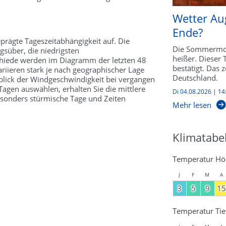
Wetter Au
Ende?
prägte Tageszeitabhängigkeit auf. Die
Die Sommermon
süber, die niedrigsten
heißer. Dieser
schiede werden im Diagramm der letzten 48
bestätigt. Das 
riieren stark je nach geographischer Lage
Deutschland.
kblick der Windgeschwindigkeit bei vergangen
agen auswählen, erhalten Sie die mittlere
Di 04.08.2026 | 14
esonders stürmische Tage und Zeiten
Mehr lesen
Klimatabe
Temperatur Hö
J
F
M
A
3
5
9
15
Temperatur Tie