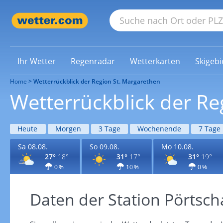
Ihr Wetter
Regenradar
Wetterkarten
Skigebi
Home
Wetterrückblick der Region St. Margarethen
Wetterrückblick der Re
Heute
Morgen
3 Tage
Wochenende
7 Tage
Sa 08.08.
So 09.08.
Mo 10.08.
27°
18°
31°
17°
31°
19°
0 %
10 %
0 %
Daten der Station Pörtsch