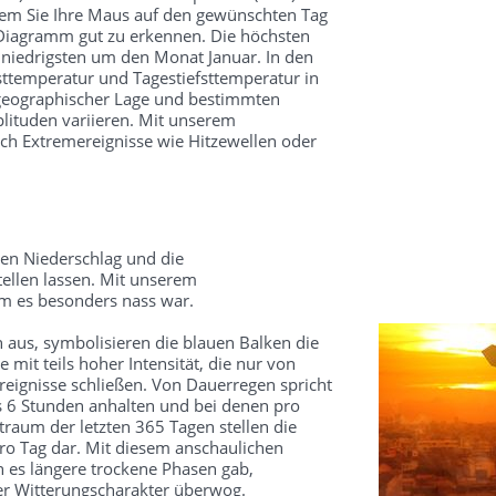
dem Sie Ihre Maus auf den gewünschten Tag
 Diagramm gut zu erkennen. Die höchsten
 niedrigsten um den Monat Januar. In den
ttemperatur und Tagestiefsttemperatur in
 geographischer Lage und bestimmten
ituden variieren. Mit unserem
ch Extremereignisse wie Hitzewellen oder
en Niederschlag und die
ellen lassen. Mit unserem
um es besonders nass war.
 aus, symbolisieren die blauen Balken die
mit teils hoher Intensität, die nur von
reignisse schließen. Von Dauerregen spricht
s 6 Stunden anhalten und bei denen pro
traum der letzten 365 Tagen stellen die
o Tag dar. Mit diesem anschaulichen
 es längere trockene Phasen gab,
ter Witterungscharakter überwog.