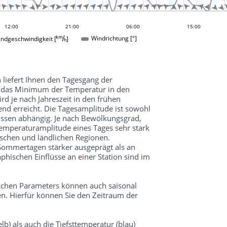

































12:00
00:00
21:00
06:00
15:00
ndgeschwindigkeit []
Windrichtung [°]
 liefert Ihnen den Tagesgang der
d das Minimum der Temperatur in den
 je nach Jahreszeit in den frühen
d erreicht. Die Tagesamplitude ist sowohl
üssen abhängig. Je nach Bewölkungsgrad,
mperaturamplitude eines Tages sehr stark
schen und ländlichen Regionen.
 Sommertagen stärker ausgeprägt als an
hischen Einflüsse an einer Station sind im
schen Parameters können auch saisonal
n. Hierfür können Sie den Zeitraum der
lb) als auch die Tiefsttemperatur (blau)