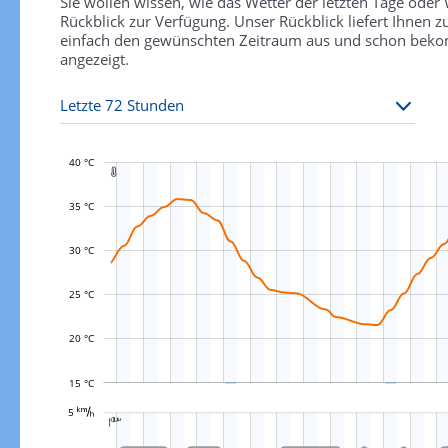
Sie wollen wissen, wie das Wetter der letzten Tage ode
Rückblick zur Verfügung. Unser Rückblick liefert Ihnen
einfach den gewünschten Zeitraum aus und schon bekomm
angezeigt.
40 °C

35 °C
30 °C
L
25 °C
20 °C
15 °C
L












































































































































5 

L