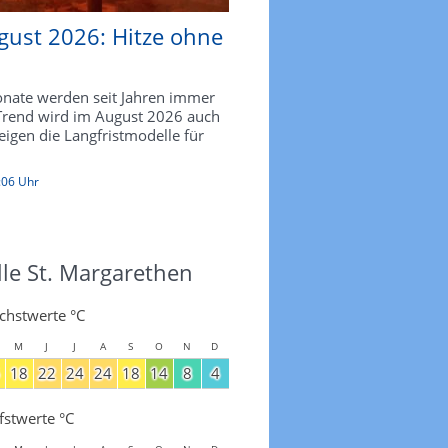
gust 2026: Hitze ohne
ate werden seit Jahren immer
 Trend wird im August 2026 auch
zeigen die Langfristmodelle für
:06 Uhr
lle St. Margarethen
chstwerte °C
M
J
J
A
S
O
N
D
18
22
24
24
18
14
8
4
fstwerte °C