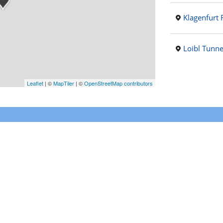
Klagenfurt 
Loibl Tunne
Leaflet
|
©
MapTiler
| ©
OpenStreetMap contributors