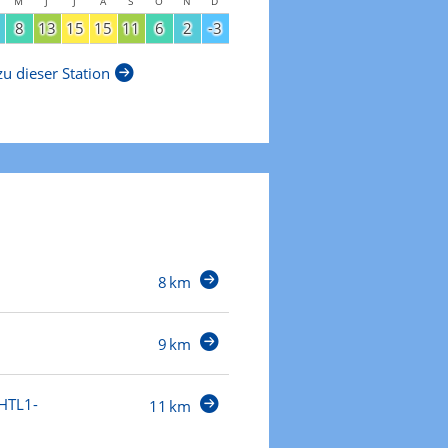
M
J
J
A
S
O
N
D
8
13
15
15
11
6
2
-3
u dieser Station
8 km
9 km
/HTL1-
11 km