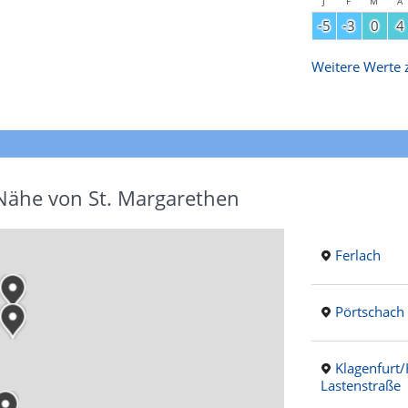
J
F
M
A
-5
-3
0
4
Weitere Werte z
 Nähe von St. Margarethen
Ferlach
Pörtschach
Klagenfurt
Lastenstraße