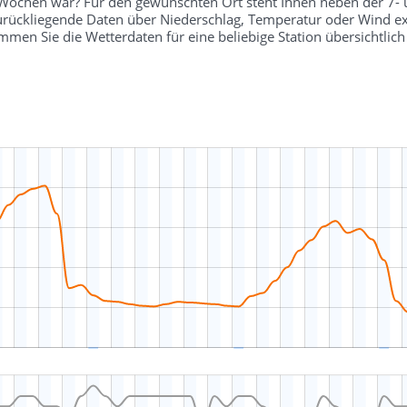
r Wochen war? Für den gewünschten Ort steht Ihnen neben der 7-
 zurückliegende Daten über Niederschlag, Temperatur oder Wind ex
en Sie die Wetterdaten für eine beliebige Station übersichtli