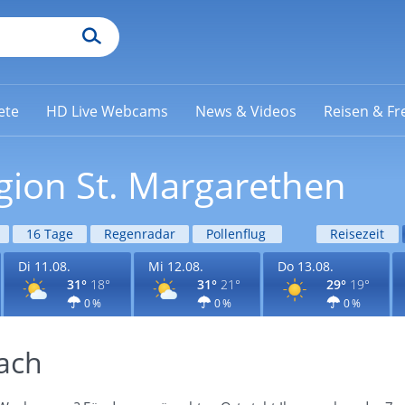
ete
HD Live Webcams
News & Videos
Reisen & Fre
gion St. Margarethen
16 Tage
Regenradar
Pollenflug
Reisezeit
Di 11.08.
Mi 12.08.
Do 13.08.
31°
18°
31°
21°
29°
19°
0 %
0 %
0 %
ach