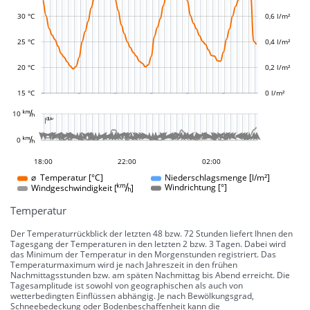
30 °C
0,6 l/m²
L
L
25 °C
0,4 l/m²
20 °C
0,2 l/m²
15 °C
0 l/m²
L
10 
-10 °
-5 °
5 °
10 °
15 °
20 °
25 °
30 °
100 °
50 °
-50 °
-100 °

L
L







































































0 
0 °
15:00
12:00
09:00
23:00
04:00
18:00
22:00
02:00
02:00
⌀ Temperatur [°C]
Niederschlagsmenge [l/m²]
Windgeschwindigkeit []
Windrichtung [°]
Temperatur
Der Temperaturrückblick der letzten 48 bzw. 72 Stunden liefert Ihnen den
Tagesgang der Temperaturen in den letzten 2 bzw. 3 Tagen. Dabei wird
das Minimum der Temperatur in den Morgenstunden registriert. Das
Temperaturmaximum wird je nach Jahreszeit in den frühen
Nachmittagsstunden bzw. am späten Nachmittag bis Abend erreicht. Die
Tagesamplitude ist sowohl von geographischen als auch von
wetterbedingten Einflüssen abhängig. Je nach Bewölkungsgrad,
Schneebedeckung oder Bodenbeschaffenheit kann die