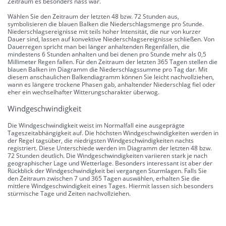
Zeitraum es besonders nass war.
Wählen Sie den Zeitraum der letzten 48 bzw. 72 Stunden aus,
symbolisieren die blauen Balken die Niederschlagsmenge pro Stunde.
Niederschlagsereignisse mit teils hoher Intensität, die nur von kurzer
Dauer sind, lassen auf konvektive Niederschlagsereignisse schließen. Von
Dauerregen spricht man bei länger anhaltenden Regenfällen, die
mindestens 6 Stunden anhalten und bei denen pro Stunde mehr als 0,5
Millimeter Regen fallen. Für den Zeitraum der letzten 365 Tagen stellen die
blauen Balken im Diagramm die Niederschlagssumme pro Tag dar. Mit
diesem anschaulichen Balkendiagramm können Sie leicht nachvollziehen,
wann es längere trockene Phasen gab, anhaltender Niederschlag fiel oder
eher ein wechselhafter Witterungscharakter überwog.
Windgeschwindigkeit
Die Windgeschwindigkeit weist im Normalfall eine ausgeprägte
Tageszeitabhängigkeit auf. Die höchsten Windgeschwindigkeiten werden in
der Regel tagsüber, die niedrigsten Windgeschwindigkeiten nachts
registriert. Diese Unterschiede werden im Diagramm der letzten 48 bzw.
72 Stunden deutlich. Die Windgeschwindigkeiten variieren stark je nach
geographischer Lage und Wetterlage. Besonders interessant ist aber der
Rückblick der Windgeschwindigkeit bei vergangen Sturmlagen. Falls Sie
den Zeitraum zwischen 7 und 365 Tagen auswählen, erhalten Sie die
mittlere Windgeschwindigkeit eines Tages. Hiermit lassen sich besonders
stürmische Tage und Zeiten nachvollziehen.