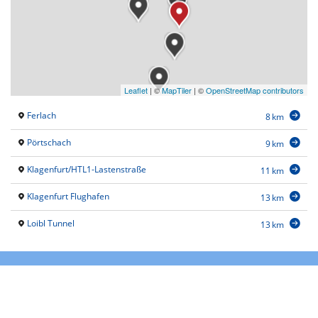
Leaflet
|
©
MapTiler
| ©
OpenStreetMap contributors
Ferlach
8 km
Pörtschach
9 km
Klagenfurt/HTL1-Lastenstraße
11 km
Klagenfurt Flughafen
13 km
Loibl Tunnel
13 km