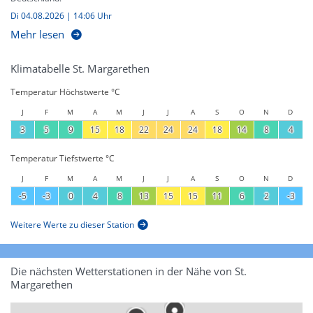
Di 04.08.2026 | 14:06 Uhr
Mehr lesen
Klimatabelle St. Margarethen
Temperatur Höchstwerte °C
J
F
M
A
M
J
J
A
S
O
N
D
3
5
9
15
18
22
24
24
18
14
8
4
Temperatur Tiefstwerte °C
J
F
M
A
M
J
J
A
S
O
N
D
-5
-3
0
4
8
13
15
15
11
6
2
-3
Weitere Werte zu dieser Station
Die nächsten Wetterstationen in der Nähe von St.
Margarethen