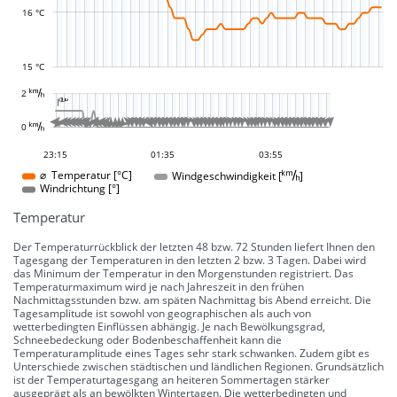
16 °C
15 °C
L
















































































































































2 
-10 °
-5 °
5 °
10 °
15 °
20 °
25 °
30 °
100 °
50 °
-50 °
-100 °

L
L








































































0 
0 °
01:00
02:45
04:30
01:40
04:05
23:15
01:35
03:55
03:55
Windgeschwindigkeit []
⌀ Temperatur [°C]
Windrichtung [°]
Temperatur
Der Temperaturrückblick der letzten 48 bzw. 72 Stunden liefert Ihnen den
Tagesgang der Temperaturen in den letzten 2 bzw. 3 Tagen. Dabei wird
das Minimum der Temperatur in den Morgenstunden registriert. Das
Temperaturmaximum wird je nach Jahreszeit in den frühen
Nachmittagsstunden bzw. am späten Nachmittag bis Abend erreicht. Die
Tagesamplitude ist sowohl von geographischen als auch von
wetterbedingten Einflüssen abhängig. Je nach Bewölkungsgrad,
Schneebedeckung oder Bodenbeschaffenheit kann die
Temperaturamplitude eines Tages sehr stark schwanken. Zudem gibt es
Unterschiede zwischen städtischen und ländlichen Regionen. Grundsätzlich
ist der Temperaturtagesgang an heiteren Sommertagen stärker
ausgeprägt als an bewölkten Wintertagen. Die wetterbedingten und