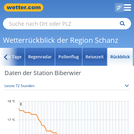
Wetterrückblick der Region Schanz
16 Tage
Regenradar
Pollenflug
Reisezeit
Rückblick
Daten der Station Biberwier
18 °C

17 °C
L