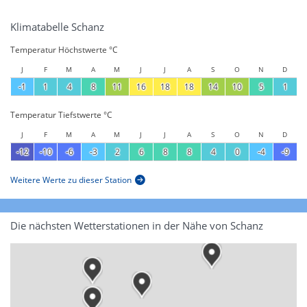
Klimatabelle Schanz
Temperatur Höchstwerte °C
J
F
M
A
M
J
J
A
S
O
N
D
-1
1
4
8
11
16
18
18
14
10
5
1
Temperatur Tiefstwerte °C
J
F
M
A
M
J
J
A
S
O
N
D
-12
-10
-6
-3
2
6
8
8
4
0
-4
-9
Weitere Werte zu dieser Station
Die nächsten Wetterstationen in der Nähe von Schanz