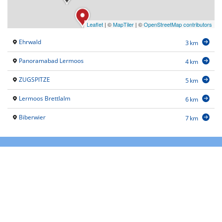
Leaflet
|
©
MapTiler
| ©
OpenStreetMap contributors
Ehrwald
3 km
Panoramabad Lermoos
4 km
ZUGSPITZE
5 km
Lermoos Brettlalm
6 km
Biberwier
7 km