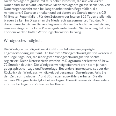
Niederschlagsereignisse mit teils hoher Intensität, die nur von kurzer
Dauer sind, lassen auf konvektive Niederschlagsereignisse schließen. Von
Dauerregen spricht man bei länger anhaltenden Regenfällen, die
mindestens 6 Stunden anhalten und bei denen pro Stunde mehr als 0,5
Millimeter Regen fallen. Für den Zeitraum der letzten 365 Tagen stellen die
blauen Balken im Diagramm die Niederschlagssumme pro Tag dar. Mit
diesem anschaulichen Balkendiagramm können Sie leicht nachvollziehen,
wann es längere trockene Phasen gab, anhaltender Niederschlag fiel oder
eher ein wechselhafter Witterungscharakter überwog.
Windgeschwindigkeit
Die Windgeschwindigkeit weist im Normalfall eine ausgeprägte
Tageszeitabhängigkeit auf. Die höchsten Windgeschwindigkeiten werden in
der Regel tagsüber, die niedrigsten Windgeschwindigkeiten nachts
registriert. Diese Unterschiede werden im Diagramm der letzten 48 bzw.
72 Stunden deutlich. Die Windgeschwindigkeiten variieren stark je nach
geographischer Lage und Wetterlage. Besonders interessant ist aber der
Rückblick der Windgeschwindigkeit bei vergangen Sturmlagen. Falls Sie
den Zeitraum zwischen 7 und 365 Tagen auswählen, erhalten Sie die
mittlere Windgeschwindigkeit eines Tages. Hiermit lassen sich besonders
stürmische Tage und Zeiten nachvollziehen.