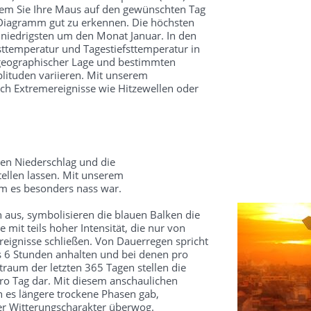
dem Sie Ihre Maus auf den gewünschten Tag
 Diagramm gut zu erkennen. Die höchsten
 niedrigsten um den Monat Januar. In den
ttemperatur und Tagestiefsttemperatur in
 geographischer Lage und bestimmten
ituden variieren. Mit unserem
ch Extremereignisse wie Hitzewellen oder
en Niederschlag und die
ellen lassen. Mit unserem
um es besonders nass war.
 aus, symbolisieren die blauen Balken die
mit teils hoher Intensität, die nur von
reignisse schließen. Von Dauerregen spricht
s 6 Stunden anhalten und bei denen pro
traum der letzten 365 Tagen stellen die
o Tag dar. Mit diesem anschaulichen
 es längere trockene Phasen gab,
ter Witterungscharakter überwog.