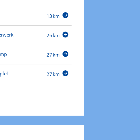
13 km
erwerk
26 km
amp
27 km
pfel
27 km