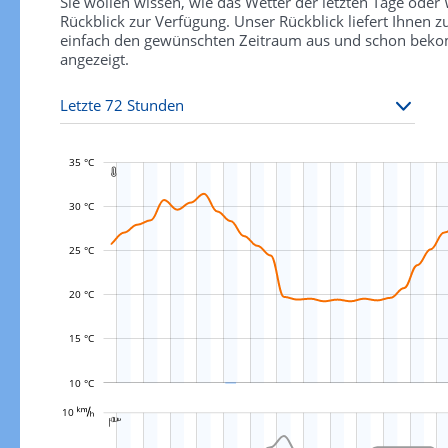
Sie wollen wissen, wie das Wetter der letzten Tage ode
Rückblick zur Verfügung. Unser Rückblick liefert Ihnen
einfach den gewünschten Zeitraum aus und schon bekomm
angezeigt.
35 °C

30 °C
25 °C
L
20 °C
15 °C
10 °C
L
















































































































































10 

L