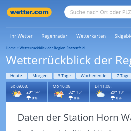
Ihr Wetter
Regenradar
Wetterkarten
Skigebi
Home
Wetterrückblick der Region Rastenfeld
Wetterrückblick der Re
Heute
Morgen
3 Tage
Wochenende
7 Tage
So 09.08.
Mo 10.08.
Di 11.08.
29°
14°
32°
16°
29°
19°
0 %
0 %
0 %
Daten der Station Horn 