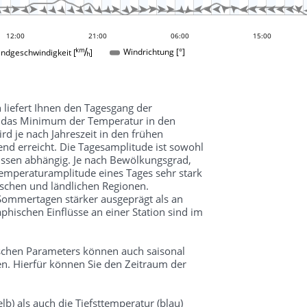


































12:00
00:00
21:00
06:00
15:00
ndgeschwindigkeit []
Windrichtung [°]
 liefert Ihnen den Tagesgang der
d das Minimum der Temperatur in den
 je nach Jahreszeit in den frühen
d erreicht. Die Tagesamplitude ist sowohl
üssen abhängig. Je nach Bewölkungsgrad,
mperaturamplitude eines Tages sehr stark
schen und ländlichen Regionen.
 Sommertagen stärker ausgeprägt als an
hischen Einflüsse an einer Station sind im
schen Parameters können auch saisonal
n. Hierfür können Sie den Zeitraum der
lb) als auch die Tiefsttemperatur (blau)