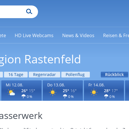
ete
HD Live Webcams
News & Videos
Reisen & Fre
gion Rastenfeld
16 Tage
Regenradar
Pollenflug
Rückblick
Mi 12.08.
Do 13.08.
Fr 14.08.
26°
15°
25°
16°
28°
17°
0 %
0 %
0 %
Wasserwerk