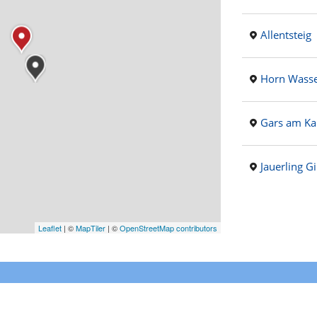
Allentsteig
Horn Wass
Gars am K
Jauerling Gi
Leaflet
|
©
MapTiler
| ©
OpenStreetMap contributors