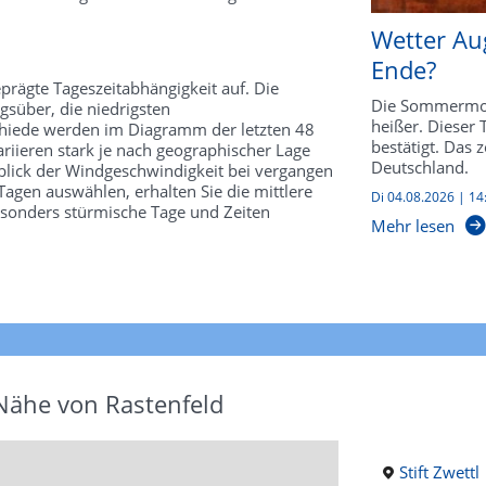
Wetter Au
Ende?
prägte Tageszeitabhängigkeit auf. Die
Die Sommermon
süber, die niedrigsten
heißer. Dieser
schiede werden im Diagramm der letzten 48
bestätigt. Das 
riieren stark je nach geographischer Lage
Deutschland.
kblick der Windgeschwindigkeit bei vergangen
agen auswählen, erhalten Sie die mittlere
Di 04.08.2026 | 14
esonders stürmische Tage und Zeiten
Mehr lesen
 Nähe von Rastenfeld
Stift Zwettl