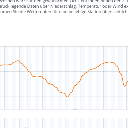
r Wochen war? Für den gewünschten Ort steht Ihnen neben der 7-
 zurückliegende Daten über Niederschlag, Temperatur oder Wind ex
en Sie die Wetterdaten für eine beliebige Station übersichtli