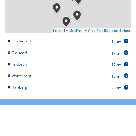
Leaflet
|
©
MapTiler
| ©
OpenStreetMap contributors
Fürstenfeld
14 km
Gleisdorf
17 km
Feldbach
17 km
Wörterberg
19 km
Hartberg
20 km