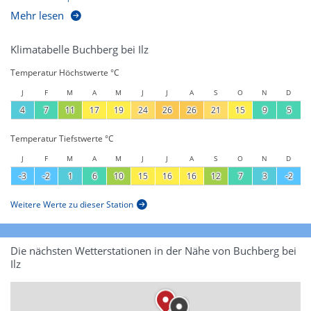
Mehr lesen
Klimatabelle Buchberg bei Ilz
Temperatur Höchstwerte °C
J
F
M
A
M
J
J
A
S
O
N
D
4
7
11
17
19
24
26
26
21
15
9
5
Temperatur Tiefstwerte °C
J
F
M
A
M
J
J
A
S
O
N
D
-3
-2
1
6
10
15
16
16
12
7
3
-2
Weitere Werte zu dieser Station
Die nächsten Wetterstationen in der Nähe von Buchberg bei
Ilz