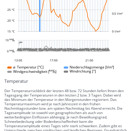
L
L
25 °C
0,5 l/m²
20 °C
15 °C
0 l/m²
L
















































































































































10 
-10 °
-5 °
5 °
10 °
15 °
20 °
25 °
30 °
100 °
50 °
-50 °
-100 °

L
L








































































0 
0 °
10:00
07:00
04:00
18:00
23:00
13:00
17:00
21:00
21:00
⌀ Temperatur [°C]
Niederschlagsmenge [l/m²]
Windgeschwindigkeit []
Windrichtung [°]
Temperatur
Der Temperaturrückblick der letzten 48 bzw. 72 Stunden liefert Ihnen den
Tagesgang der Temperaturen in den letzten 2 bzw. 3 Tagen. Dabei wird
das Minimum der Temperatur in den Morgenstunden registriert. Das
Temperaturmaximum wird je nach Jahreszeit in den frühen
Nachmittagsstunden bzw. am späten Nachmittag bis Abend erreicht. Die
Tagesamplitude ist sowohl von geographischen als auch von
wetterbedingten Einflüssen abhängig. Je nach Bewölkungsgrad,
Schneebedeckung oder Bodenbeschaffenheit kann die
Temperaturamplitude eines Tages sehr stark schwanken. Zudem gibt es
Unterschiede zwischen städtischen und ländlichen Regionen. Grundsätzlich