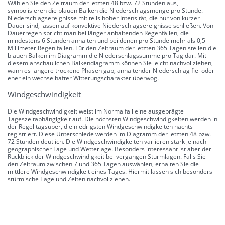
Wählen Sie den Zeitraum der letzten 48 bzw. 72 Stunden aus,
symbolisieren die blauen Balken die Niederschlagsmenge pro Stunde.
Niederschlagsereignisse mit teils hoher Intensität, die nur von kurzer
Dauer sind, lassen auf konvektive Niederschlagsereignisse schließen. Von
Dauerregen spricht man bei länger anhaltenden Regenfällen, die
mindestens 6 Stunden anhalten und bei denen pro Stunde mehr als 0,5
Millimeter Regen fallen. Für den Zeitraum der letzten 365 Tagen stellen die
blauen Balken im Diagramm die Niederschlagssumme pro Tag dar. Mit
diesem anschaulichen Balkendiagramm können Sie leicht nachvollziehen,
wann es längere trockene Phasen gab, anhaltender Niederschlag fiel oder
eher ein wechselhafter Witterungscharakter überwog.
Windgeschwindigkeit
Die Windgeschwindigkeit weist im Normalfall eine ausgeprägte
Tageszeitabhängigkeit auf. Die höchsten Windgeschwindigkeiten werden in
der Regel tagsüber, die niedrigsten Windgeschwindigkeiten nachts
registriert. Diese Unterschiede werden im Diagramm der letzten 48 bzw.
72 Stunden deutlich. Die Windgeschwindigkeiten variieren stark je nach
geographischer Lage und Wetterlage. Besonders interessant ist aber der
Rückblick der Windgeschwindigkeit bei vergangen Sturmlagen. Falls Sie
den Zeitraum zwischen 7 und 365 Tagen auswählen, erhalten Sie die
mittlere Windgeschwindigkeit eines Tages. Hiermit lassen sich besonders
stürmische Tage und Zeiten nachvollziehen.