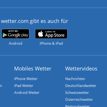
wetter.com gibt es auch für
Android
iPhone & iPad
Mobiles Wetter
Wettervideos
iPhone Wetter
Nachrichten
en
iPad Wetter
Deutschlandwetter
Android Wetter
Schweizwetter
Österreichwetter
Regionalwetter