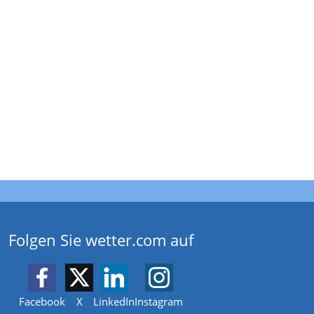
Folgen Sie wetter.com auf
Facebook
X
LinkedIn
Instagram