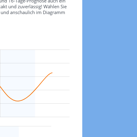
 und 16-Tage-Prognose auch ein
akt und zuverlässig! Wählen Sie
ch und anschaulich im Diagramm
-10 °
-5 °
5 °
10 °
15 °
20 °
25 °
30 °
100 °
50 °
-50 °
-100 °
L