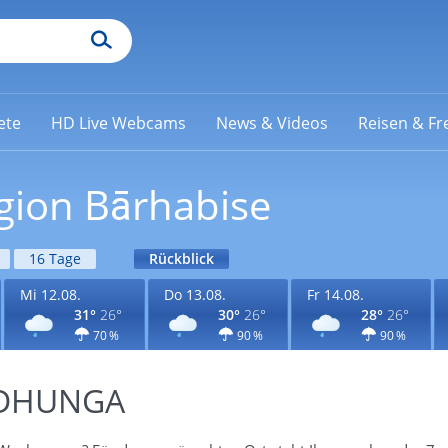
ete
HD Live Webcams
News & Videos
Reisen & Fre
gion Bārhabise
16 Tage
Rückblick
Mi 12.08.
Do 13.08.
Fr 14.08.
31°
26°
30°
26°
28°
26°
70 %
90 %
90 %
ALDHUNGA