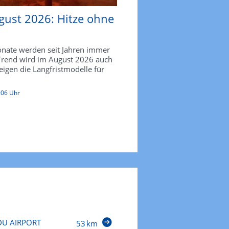
gust 2026: Hitze ohne
ate werden seit Jahren immer
 Trend wird im August 2026 auch
zeigen die Langfristmodelle für
:06 Uhr
U AIRPORT
53 km