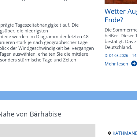
Wetter Au
Ende?
prägte Tageszeitabhängigkeit auf. Die
Die Sommermon
süber, die niedrigsten
heißer. Dieser
schiede werden im Diagramm der letzten 48
bestätigt. Das 
riieren stark je nach geographischer Lage
Deutschland.
kblick der Windgeschwindigkeit bei vergangen
agen auswählen, erhalten Sie die mittlere
Di 04.08.2026 | 14
esonders stürmische Tage und Zeiten
Mehr lesen
 Nähe von Bārhabise
KATHMAND