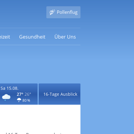
Pollenflug
izeit
Gesundheit
Über Uns
Sa 15.08.
27°
26°
16-Tage Ausblick
80 %