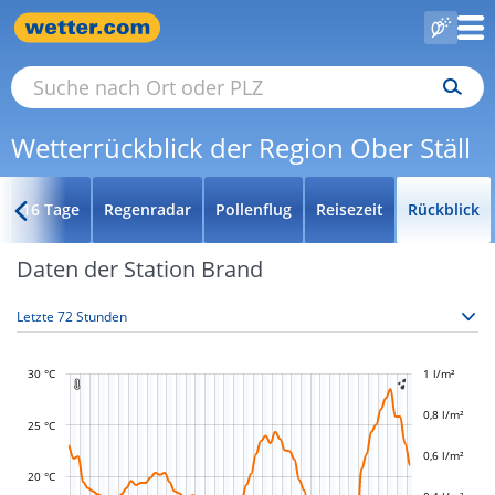
Wetterrückblick der Region Ober Ställ
16 Tage
Regenradar
Pollenflug
Reisezeit
Rückblick
Daten der Station Brand
30 °C
-0,4 l/m²
-0,2 l/m²
1 l/m²
1,2 l/m²


0,8 l/m²
25 °C
0,6 l/m²
L
L
20 °C