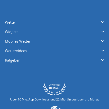
Wetter
Videovorhersagen
Kolumnen
Unwetterwarnungen
wetter.com Deutschland
wetter.com Schweiz
wetter.com Österreich
Werben
Homepage Widget
Wetter API
Wetter- und Geodaten - meteonomiqs.com
tiempo.es
meteos24.fr
ilmeteo24.it
pogoda24.pl
weather24.co.uk
Widgets
Regenradar
Windgeschwindigkeiten
Temperatur
Sonnenschein
Wassertemperatur
Mobiles Wetter
iPhone Wetter
iPad Wetter
Android Wetter
Wettervideos
Nachrichten
Deutschlandwetter
Schweizwetter
Österreichwetter
Regionalwetter
Wetter in Europa
Wetter Weltweit
Wetterlexikon
Promi-News
Ratgeber
Biowetter
Glätteindex
Reiseziel Finder
Erkältungswetter
Klima & Umwelt
Über 10 Mio. App Downloads und 22 Mio. Unique User pro Monat