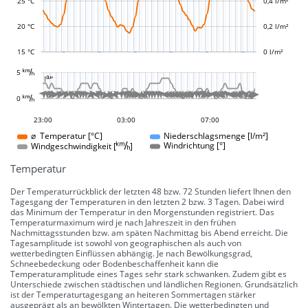
25 °C
0,4 l/m²
20 °C
0,2 l/m²
15 °C
0 l/m²
L
















































































































































5 
-10 °
-5 °
5 °
10 °
15 °
20 °
25 °
30 °
100 °
50 °
-50 °
-100 °

L
L








































































0 
0 °
20:00
17:00
14:00
04:00
09:00
23:00
03:00
07:00
07:00
⌀ Temperatur [°C]
Niederschlagsmenge [l/m²]
Windgeschwindigkeit []
Windrichtung [°]
Temperatur
Der Temperaturrückblick der letzten 48 bzw. 72 Stunden liefert Ihnen den
Tagesgang der Temperaturen in den letzten 2 bzw. 3 Tagen. Dabei wird
das Minimum der Temperatur in den Morgenstunden registriert. Das
Temperaturmaximum wird je nach Jahreszeit in den frühen
Nachmittagsstunden bzw. am späten Nachmittag bis Abend erreicht. Die
Tagesamplitude ist sowohl von geographischen als auch von
wetterbedingten Einflüssen abhängig. Je nach Bewölkungsgrad,
Schneebedeckung oder Bodenbeschaffenheit kann die
Temperaturamplitude eines Tages sehr stark schwanken. Zudem gibt es
Unterschiede zwischen städtischen und ländlichen Regionen. Grundsätzlich
ist der Temperaturtagesgang an heiteren Sommertagen stärker
ausgeprägt als an bewölkten Wintertagen. Die wetterbedingten und