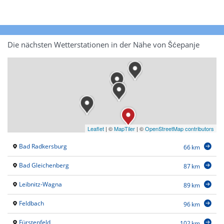
Die nächsten Wetterstationen in der Nähe von Šćepanje
Leaflet
|
©
MapTiler
| ©
OpenStreetMap contributors
Bad Radkersburg
66 km
Bad Gleichenberg
87 km
Leibnitz-Wagna
89 km
Feldbach
96 km
Fürstenfeld
102 km