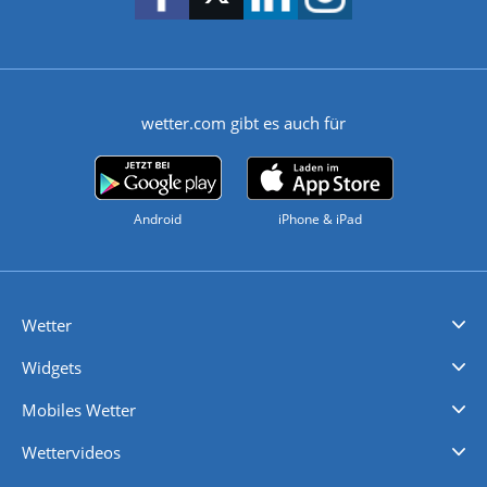
wetter.com gibt es auch für
Android
iPhone & iPad
Wetter
Videovorhersagen
Kolumnen
Unwetterwarnungen
wetter.com Deutschland
wetter.com Schweiz
wetter.com Österreich
Werben
Homepage Widget
Wetter API
Wetter- und Geodaten - meteonomiqs.com
tiempo.es
meteos24.fr
ilmeteo24.it
pogoda24.pl
weather24.co.uk
Widgets
Regenradar
Windgeschwindigkeiten
Temperatur
Sonnenschein
Wassertemperatur
Mobiles Wetter
iPhone Wetter
iPad Wetter
Android Wetter
Wettervideos
Nachrichten
Deutschlandwetter
Schweizwetter
Österreichwetter
Regionalwetter
Wetter in Europa
Wetter Weltweit
Wetterlexikon
Promi-News