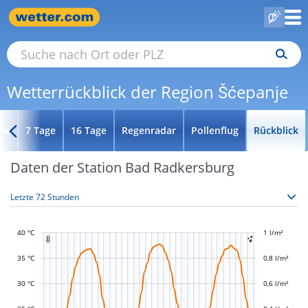
Wetterrückblick der Region Šćepanje
de
7 Tage
16 Tage
Regenradar
Pollenflug
Rückblick
Daten der Station Bad Radkersburg
40 °C
-0,4 l/m²
-0,2 l/m²
1 l/m²
1,2 l/m²


35 °C
0,8 l/m²
30 °C
0,6 l/m²
L
L