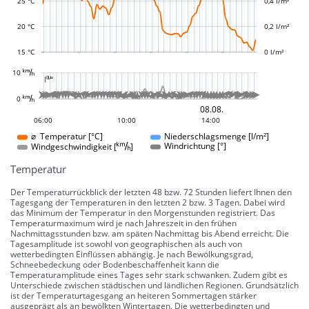
25 °C
0,4 l/m²
20 °C
0,2 l/m²
15 °C
0 l/m²
L
















































































































































10 
-10 °
-5 °
5 °
10 °
15 °
20 °
25 °
30 °
100 °
50 °
-50 °
-100 °

L
L








































































0 
0 °
08.08.
08.08.
08.08.
08.08.
08.08.
08.08.
08.08.
08.08.
08.08.
08.08.
08.08.
08.08.
08.08.
08.08.
08.08.
08.08.
08.08.
08.08.
08.08.
08.08.
08.08.
08.08.
08.08.
08.08.
08.08.
08.08.
08.08.
08.08.
08.08.
08.08.
08.08.
08.08.
08.08.
08.08.
08.08.
08.08.
08.08.
08.08.
08.08.
08.08.
08.08.
08.08.
08.08.
08.08.
08.08.
08.08.
08.08.
08.08.
08.08.
08.08.
08.08.
08.08.
08.08.
08.08.
08.08.
08.08.
08.08.
08.08.
08.08.
08.08.
08.08.
08.08.
08.08.
08.08.
08.08.
08.08.
08.08.
08.08.
08.08.
08.08.
08.08.
08.08.
08.08.
08.08.
08.08.
08.08.
08.08.
08.08.
08.08.
08.08.
08.08.
08.08.
08.08.
08.08.
08.08.
08.08.
08.08.
08.08.
08.08.
08.08.
08.08.
08.08.
08.08.
08.08.
08.08.
08.08.
08.08.
08.08.
08.08.
08.08.
08.08.
08.08.
08.08.
08.08.
08.08.
08.08.
08.08.
08.08.
08.08.
08.08.
08.08.
08.08.
08.08.
08.08.
08.08.
08.08.
08.08.
08.08.
08.08.
08.08.
08.08.
08.08.
08.08.
08.08.
08.08.
08.08.
08.08.
08.08.
08.08.
08.08.
08.08.
08.08.
08.08.
08.08.
08.08.
08.08.
08.08.
08.08.
08.08.
08.08.
08.08.
08.08.
08.08.
08.08.
08.08.
08.08.
08.08.
08.08.
08.08.
08.08.
08.08.
08.08.
08.08.
08.08.
08.08.
08.08.
08.08.
08.08.
08.08.
08.08.
08.08.
08.08.
08.08.
08.08.
08.08.
08.08.
08.08.
08.08.
08.08.
08.08.
08.08.
08.08.
08.08.
08.08.
08.08.
08.08.
08.08.
08.08.
08.08.
08.08.
08.08.
08.08.
08.08.
08.08.
08.08.
08.08.
08.08.
08.08.
08.08.
08.08.
08.08.
08.08.
08.08.
08.08.
08.08.
08.08.
08.08.
08.08.
08.08.
08.08.
08.08.
08.08.
08.08.
08.08.
08.08.
08.08.
08.08.
08.08.
08.08.
08.08.
08.08.
08.08.
08.08.
08.08.
08.08.
08.08.
08.08.
08.08.
08.08.
08.08.
08.08.
08.08.
08.08.
08.08.
08.08.
08.08.
08.08.
08.08.
08.08.
08.08.
08.08.
08.08.
08.08.
08.08.
08.08.
08.08.
08.08.
08.08.
08.08.
08.08.
08.08.
08.08.
03:00
00:00
21:00
11:00
16:00
06:00
10:00
14:00
14:00
⌀ Temperatur [°C]
Niederschlagsmenge [l/m²]
Windgeschwindigkeit []
Windrichtung [°]
Temperatur
Der Temperaturrückblick der letzten 48 bzw. 72 Stunden liefert Ihnen den
Tagesgang der Temperaturen in den letzten 2 bzw. 3 Tagen. Dabei wird
das Minimum der Temperatur in den Morgenstunden registriert. Das
Temperaturmaximum wird je nach Jahreszeit in den frühen
Nachmittagsstunden bzw. am späten Nachmittag bis Abend erreicht. Die
Tagesamplitude ist sowohl von geographischen als auch von
wetterbedingten Einflüssen abhängig. Je nach Bewölkungsgrad,
Schneebedeckung oder Bodenbeschaffenheit kann die
Temperaturamplitude eines Tages sehr stark schwanken. Zudem gibt es
Unterschiede zwischen städtischen und ländlichen Regionen. Grundsätzlich
ist der Temperaturtagesgang an heiteren Sommertagen stärker
ausgeprägt als an bewölkten Wintertagen. Die wetterbedingten und