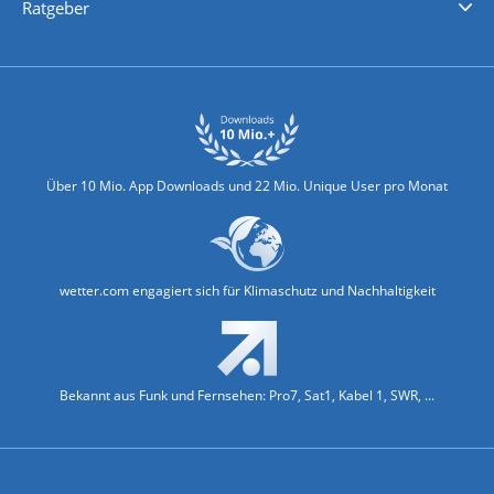
Ratgeber
Biowetter
Glätteindex
Reiseziel Finder
Erkältungswetter
Klima & Umwelt
Über 10 Mio. App Downloads und 22 Mio. Unique User pro Monat
wetter.com engagiert sich für Klimaschutz und Nachhaltigkeit
Bekannt aus Funk und Fernsehen: Pro7, Sat1, Kabel 1, SWR, ...