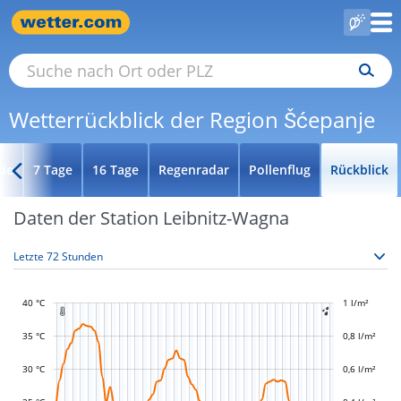
Wetterrückblick der Region Šćepanje
de
7 Tage
16 Tage
Regenradar
Pollenflug
Rückblick
Daten der Station Leibnitz-Wagna
40 °C
-0,4 l/m²
-0,2 l/m²
1 l/m²
1,2 l/m²


35 °C
0,8 l/m²
30 °C
0,6 l/m²
L
L