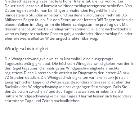
Niederschlagsereignisse mit teils hoher Intensität, die nur von kurzer
Dauer sind, lassen auf konvektive Niederschlagsereignisse schließen. Von
Dauerregen spricht man bei länger anhaltenden Regenfällen, die
mindestens 6 Stunden anhalten und bei denen pro Stunde mehr als 0,5
Millimeter Regen fallen. Für den Zeitraum der letzten 365 Tagen stellen die
blauen Balken im Diagramm die Niederschlagssumme pro Tag dar. Mit
diesem anschaulichen Balkendiagramm können Sie leicht nachvollziehen,
wann es längere trockene Phasen gab, anhaltender Niederschlag fiel oder
eher ein wechselhafter Witterungscharakter überwog.
Windgeschwindigkeit
Die Windgeschwindigkeit weist im Normalfall eine ausgeprägte
Tageszeitabhängigkeit auf. Die höchsten Windgeschwindigkeiten werden in
der Regel tagsüber, die niedrigsten Windgeschwindigkeiten nachts
registriert. Diese Unterschiede werden im Diagramm der letzten 48 bzw.
72 Stunden deutlich. Die Windgeschwindigkeiten variieren stark je nach
geographischer Lage und Wetterlage. Besonders interessant ist aber der
Rückblick der Windgeschwindigkeit bei vergangen Sturmlagen. Falls Sie
den Zeitraum zwischen 7 und 365 Tagen auswählen, erhalten Sie die
mittlere Windgeschwindigkeit eines Tages. Hiermit lassen sich besonders
stürmische Tage und Zeiten nachvollziehen.