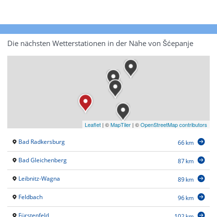
Die nächsten Wetterstationen in der Nähe von Šćepanje
Leaflet
|
©
MapTiler
| ©
OpenStreetMap contributors
Bad Radkersburg
66 km
Bad Gleichenberg
87 km
Leibnitz-Wagna
89 km
Feldbach
96 km
Fürstenfeld
102 km