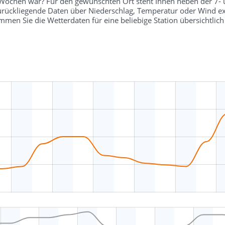
r Wochen war? Für den gewünschten Ort steht Ihnen neben der 7-
 zurückliegende Daten über Niederschlag, Temperatur oder Wind ex
en Sie die Wetterdaten für eine beliebige Station übersichtli