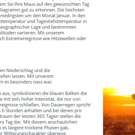
dem Sie Ihre Maus auf den gewünschten Tag
 Diagramm gut zu erkennen. Die höchsten
 niedrigsten um den Monat Januar. In den
ttemperatur und Tagestiefsttemperatur in
 geographischer Lage und bestimmten
ituden variieren. Mit unserem
ch Extremereignisse wie Hitzewellen oder
en Niederschlag und die
ellen lassen. Mit unserem
um es besonders nass war.
 aus, symbolisieren die blauen Balken die
mit teils hoher Intensität, die nur von
reignisse schließen. Von Dauerregen spricht
s 6 Stunden anhalten und bei denen pro
traum der letzten 365 Tagen stellen die
o Tag dar. Mit diesem anschaulichen
 es längere trockene Phasen gab,
ter Witterungscharakter überwog.