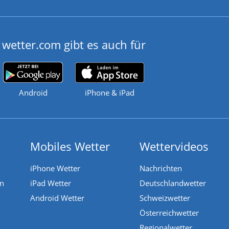
wetter.com gibt es auch für
Android
iPhone & iPad
Mobiles Wetter
Wettervideos
iPhone Wetter
Nachrichten
en
iPad Wetter
Deutschlandwetter
Android Wetter
Schweizwetter
Österreichwetter
Regionalwetter