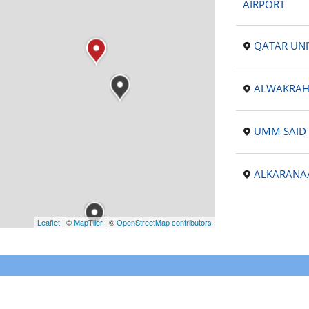
AIRPORT
QATAR UNI
ALWAKRA
UMM SAID
ALKARANA
Leaflet
|
©
MapTiler
| ©
OpenStreetMap contributors