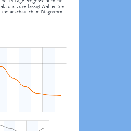
 und 16-Tage-Prognose auch ein
akt und zuverlässig! Wählen Sie
ch und anschaulich im Diagramm
-10 °
-5 °
5 °
10 °
15 °
20 °
25 °
30 °
100 °
50 °
-50 °
-100 °
L