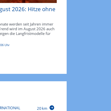
gust 2026: Hitze ohne
ate werden seit Jahren immer
 Trend wird im August 2026 auch
zeigen die Langfristmodelle für
:06 Uhr
ERNATIONAL
20 km