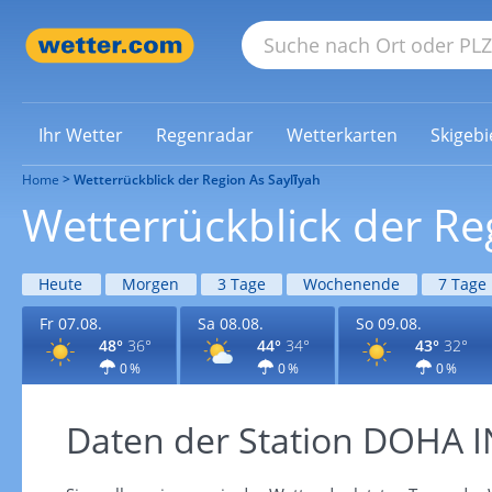
Ihr Wetter
Regenradar
Wetterkarten
Skigebi
Home
Wetterrückblick der Region As Saylīyah
Wetterrückblick der Re
Heute
Morgen
3 Tage
Wochenende
7 Tage
Fr 07.08.
Sa 08.08.
So 09.08.
48°
36°
44°
34°
43°
32°
0 %
0 %
0 %
Daten der Station DOHA