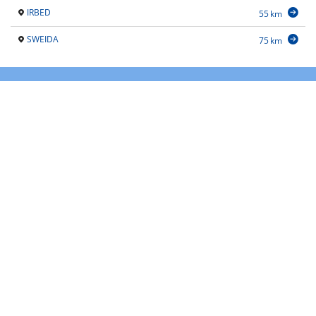
IRBED
55 km
SWEIDA
75 km