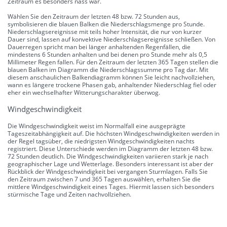
Zeitraum es besonders nass war.
Wählen Sie den Zeitraum der letzten 48 bzw. 72 Stunden aus,
symbolisieren die blauen Balken die Niederschlagsmenge pro Stunde.
Niederschlagsereignisse mit teils hoher Intensität, die nur von kurzer
Dauer sind, lassen auf konvektive Niederschlagsereignisse schließen. Von
Dauerregen spricht man bei länger anhaltenden Regenfällen, die
mindestens 6 Stunden anhalten und bei denen pro Stunde mehr als 0,5
Millimeter Regen fallen. Für den Zeitraum der letzten 365 Tagen stellen die
blauen Balken im Diagramm die Niederschlagssumme pro Tag dar. Mit
diesem anschaulichen Balkendiagramm können Sie leicht nachvollziehen,
wann es längere trockene Phasen gab, anhaltender Niederschlag fiel oder
eher ein wechselhafter Witterungscharakter überwog.
Windgeschwindigkeit
Die Windgeschwindigkeit weist im Normalfall eine ausgeprägte
Tageszeitabhängigkeit auf. Die höchsten Windgeschwindigkeiten werden in
der Regel tagsüber, die niedrigsten Windgeschwindigkeiten nachts
registriert. Diese Unterschiede werden im Diagramm der letzten 48 bzw.
72 Stunden deutlich. Die Windgeschwindigkeiten variieren stark je nach
geographischer Lage und Wetterlage. Besonders interessant ist aber der
Rückblick der Windgeschwindigkeit bei vergangen Sturmlagen. Falls Sie
den Zeitraum zwischen 7 und 365 Tagen auswählen, erhalten Sie die
mittlere Windgeschwindigkeit eines Tages. Hiermit lassen sich besonders
stürmische Tage und Zeiten nachvollziehen.