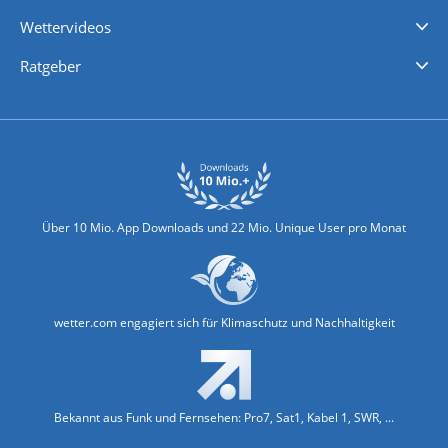
iPhone Wetter
iPad Wetter
Android Wetter
Wettervideos
Nachrichten
Deutschlandwetter
Schweizwetter
Österreichwetter
Regionalwetter
Wetter in Europa
Wetter Weltweit
Wetterlexikon
Promi-News
Ratgeber
Biowetter
Glätteindex
Reiseziel Finder
Erkältungswetter
Klima & Umwelt
Über 10 Mio. App Downloads und 22 Mio. Unique User pro Monat
wetter.com engagiert sich für Klimaschutz und Nachhaltigkeit
Bekannt aus Funk und Fernsehen: Pro7, Sat1, Kabel 1, SWR, ...