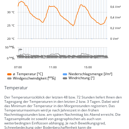
0,6 l/m²
L
L
30 °C
0,4 l/m²
25 °C
0,2 l/m²
20 °C
0 l/m²
L














































































































































50 
-10 °
-5 °
5 °
10 °
15 °
20 °
25 °
30 °
100 °
50 °
-50 °
-100 °

L
L







































































0 
0 °
04:00
01:00
22:00
12:00
17:00
07:00
11:00
15:00
15:00
⌀ Temperatur [°C]
Niederschlagsmenge [l/m²]
Windgeschwindigkeit []
Windrichtung [°]
Temperatur
Der Temperaturrückblick der letzten 48 bzw. 72 Stunden liefert Ihnen den
Tagesgang der Temperaturen in den letzten 2 bzw. 3 Tagen. Dabei wird
das Minimum der Temperatur in den Morgenstunden registriert. Das
Temperaturmaximum wird je nach Jahreszeit in den frühen
Nachmittagsstunden bzw. am späten Nachmittag bis Abend erreicht. Die
Tagesamplitude ist sowohl von geographischen als auch von
wetterbedingten Einflüssen abhängig. Je nach Bewölkungsgrad,
Schneebedeckung oder Bodenbeschaffenheit kann die